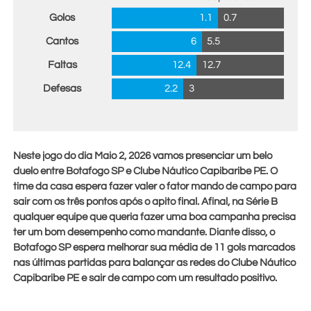
Golos
1.1
0.7
Cantos
6
5.5
Faltas
12.4
12.7
Defesas
2.2
3
Neste jogo do dia
Maio 2, 2026
vamos presenciar um belo
duelo entre Botafogo SP e Clube Náutico Capibaribe PE. O
time da casa espera fazer valer o fator mando de campo para
sair com os três pontos após o apito final. Afinal, na Série B
qualquer equipe que queria fazer uma boa campanha precisa
ter um bom desempenho como mandante. Diante disso, o
Botafogo SP espera melhorar sua média de 11 gols marcados
nas últimas partidas para balançar as redes do Clube Náutico
Capibaribe PE e sair de campo com um resultado positivo.