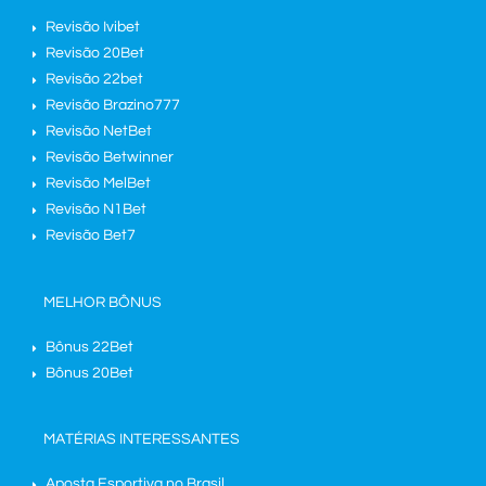
Revisão Ivibet
Revisão 20Bet
Revisão 22bet
Revisão Brazino777
Revisão NetBet
Revisão Betwinner
Revisão MelBet
Revisão N1Bet
Revisão Bet7
MELHOR BÔNUS
Bônus 22Bet
Bônus 20Bet
MATÉRIAS INTERESSANTES
Aposta Esportiva no Brasil