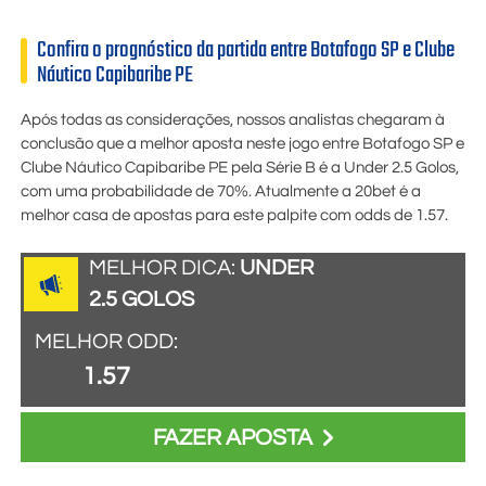
Confira o prognóstico da partida entre Botafogo SP e Clube
Náutico Capibaribe PE
Após todas as considerações, nossos analistas chegaram à
conclusão que a melhor aposta neste jogo entre Botafogo SP e
Clube Náutico Capibaribe PE pela Série B é a Under 2.5 Golos,
com uma probabilidade de 70%. Atualmente a
20bet
é a
melhor casa de apostas para este palpite com odds de
1.57
.
MELHOR DICA:
UNDER
2.5 GOLOS
MELHOR ODD:
1.57
FAZER APOSTA