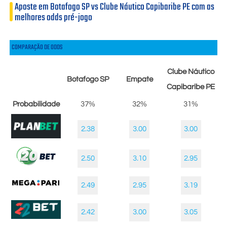
Aposte em Botafogo SP vs Clube Náutico Capibaribe PE com as
melhores odds pré-jogo
COMPARAÇÃO DE ODDS
Clube Náutico
Botafogo SP
Empate
Capibaribe PE
Probabilidade
37%
32%
31%
2.38
3.00
3.00
2.50
3.10
2.95
2.49
2.95
3.19
2.42
3.00
3.05