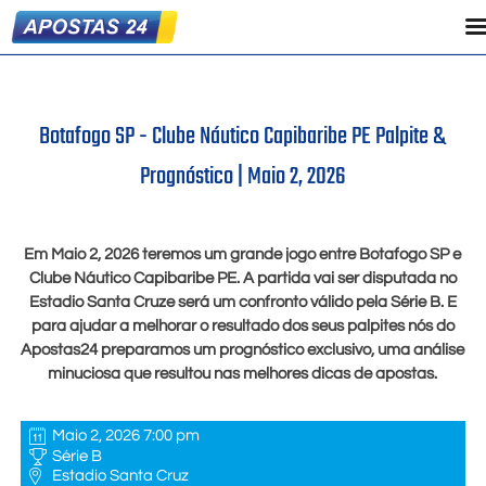
Botafogo SP - Clube Náutico Capibaribe PE Palpite &
Prognóstico |
Maio 2, 2026
Em
Maio 2, 2026
teremos um grande jogo entre Botafogo SP e
Clube Náutico Capibaribe PE. A partida vai ser disputada no
Estadio Santa Cruze será um confronto válido pela Série B. E
para ajudar a melhorar o resultado dos seus palpites nós do
Apostas24 preparamos um prognóstico exclusivo, uma análise
minuciosa que resultou nas melhores dicas de apostas.
Maio 2, 2026 7:00 pm
Série B
Estadio Santa Cruz