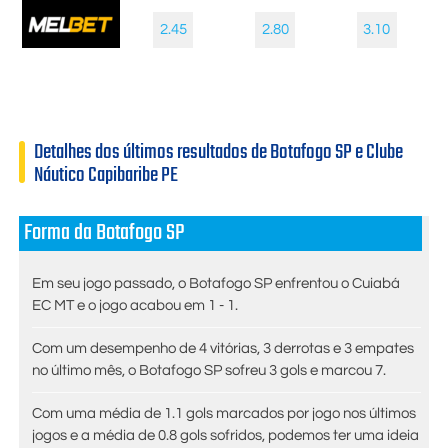
2.45
2.80
3.10
Detalhes dos últimos resultados de Botafogo SP e Clube
Náutico Capibaribe PE
Forma da Botafogo SP
Em seu jogo passado, o Botafogo SP enfrentou o Cuiabá
EC MT e o jogo acabou em 1 - 1.
Com um desempenho de 4 vitórias, 3 derrotas e 3 empates
no último mês, o Botafogo SP sofreu 3 gols e marcou 7.
Com uma média de 1.1 gols marcados por jogo nos últimos
jogos e a média de 0.8 gols sofridos, podemos ter uma ideia