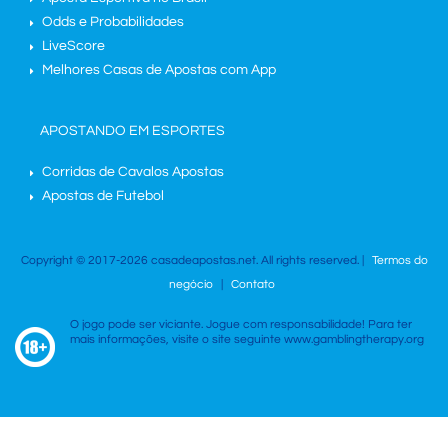
Odds e Probabilidades
LiveScore
Melhores Casas de Apostas com App
APOSTANDO EM ESPORTES
Corridas de Cavalos Apostas
Apostas de Futebol
Copyright © 2017-2026 casadeapostas.net. All rights reserved. |
Termos do
negócio
|
Contato
O jogo pode ser viciante. Jogue com responsabilidade! Para ter
mais informações, visite o site seguinte www.gamblingtherapy.org