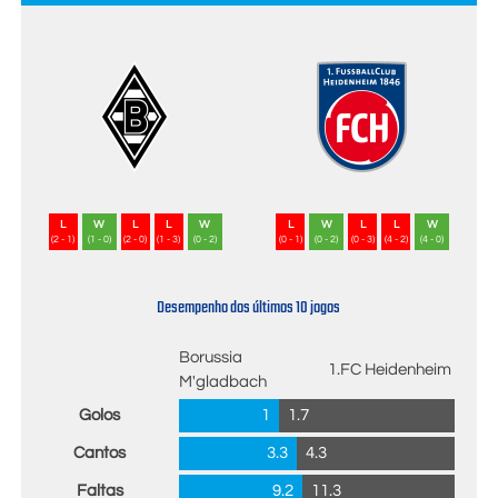
L
W
L
L
W
L
W
L
L
W
(2 - 1)
(1 - 0)
(2 - 0)
(1 - 3)
(0 - 2)
(0 - 1)
(0 - 2)
(0 - 3)
(4 - 2)
(4 - 0)
Desempenho dos últimos 10 jogos
Borussia
1.FC Heidenheim
M'gladbach
Golos
1
1.7
Cantos
3.3
4.3
Faltas
9.2
11.3