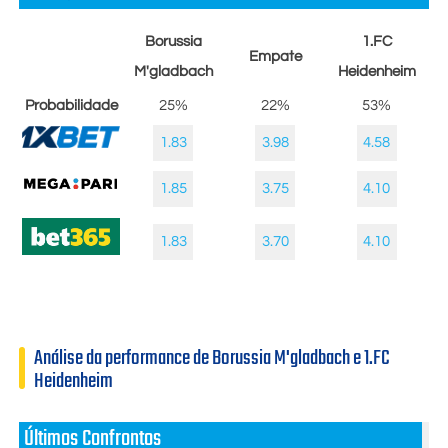
Borussia
1.FC
Empate
M'gladbach
Heidenheim
Probabilidade
25%
22%
53%
1.83
3.98
4.58
1.85
3.75
4.10
1.83
3.70
4.10
Análise da performance de Borussia M'gladbach e 1.FC
Heidenheim
Últimos Confrontos