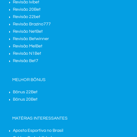
Revisão Ivibet
Revisão 20Bet
Revisão 22bet
Revisão Brazino777
Revisão NetBet
Revisão Betwinner
Revisão MelBet
Revisão N1Bet
Revisão Bet7
MELHOR BÔNUS
Bônus 22Bet
Bônus 20Bet
MATÉRIAS INTERESSANTES
Aposta Esportiva no Brasil