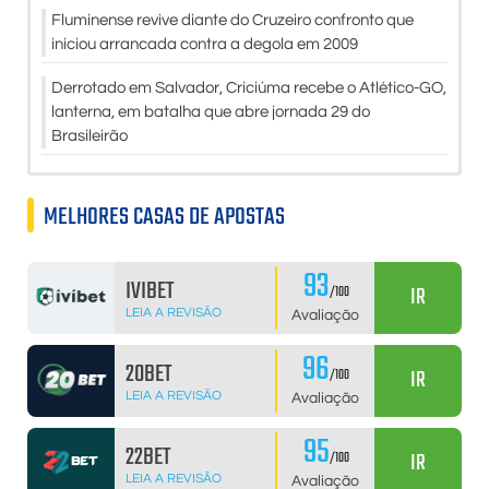
Fluminense revive diante do Cruzeiro confronto que
iniciou arrancada contra a degola em 2009
Derrotado em Salvador, Criciúma recebe o Atlético-GO,
lanterna, em batalha que abre jornada 29 do
Brasileirão
MELHORES CASAS DE APOSTAS
93
IVIBET
IR
/100
LEIA A REVISÃO
Avaliação
96
20BET
IR
/100
LEIA A REVISÃO
Avaliação
95
22BET
IR
/100
LEIA A REVISÃO
Avaliação