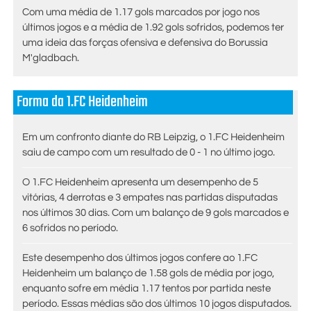
Com uma média de 1.17 gols marcados por jogo nos
últimos jogos e a média de 1.92 gols sofridos, podemos ter
uma ideia das forças ofensiva e defensiva do Borussia
M'gladbach.
Forma da 1.FC Heidenheim
Em um confronto diante do RB Leipzig, o 1.FC Heidenheim
saiu de campo com um resultado de 0 - 1 no último jogo.
O 1.FC Heidenheim apresenta um desempenho de 5
vitórias, 4 derrotas e 3 empates nas partidas disputadas
nos últimos 30 dias. Com um balanço de 9 gols marcados e
6 sofridos no período.
Este desempenho dos últimos jogos confere ao 1.FC
Heidenheim um balanço de 1.58 gols de média por jogo,
enquanto sofre em média 1.17 tentos por partida neste
período. Essas médias são dos últimos 10 jogos disputados.