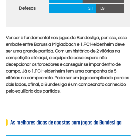
Defesas
3.1
1.9
Vencer é fundamental nos jogos da Bundesliga, por isso, esse
embate entre Borussia M'gladbach e 1.FC Heidenheim deve
ser uma grande partida. Com um histórico de 2 vitórias na
competição até aqui, a equipe da casa espera não
decepcionar os torcedores e conseguir se impor dentro de
campo. Já o 1.FC Heidenheim tem uma campanha de 5
vitórias no campeonato. Pode ser um jogo complicado para os
dois lados, afinal, a Bundesliga é um campeonato conhecido
pelo equilíbrio das partidas.
As melhores dicas de apostas para jogos da Bundesliga