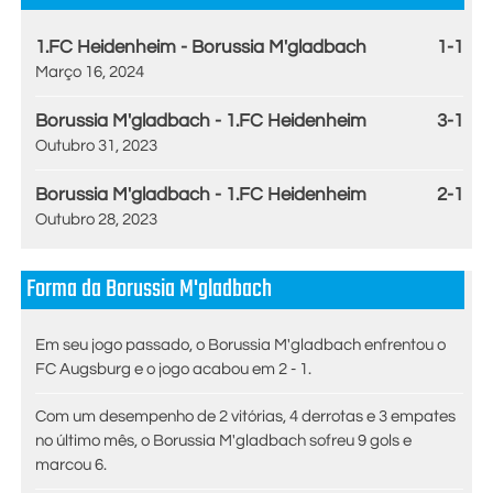
1.FC Heidenheim - Borussia M'gladbach
1-1
Março 16, 2024
Borussia M'gladbach - 1.FC Heidenheim
3-1
Outubro 31, 2023
Borussia M'gladbach - 1.FC Heidenheim
2-1
Outubro 28, 2023
Forma da Borussia M'gladbach
Em seu jogo passado, o Borussia M'gladbach enfrentou o
FC Augsburg e o jogo acabou em 2 - 1.
Com um desempenho de 2 vitórias, 4 derrotas e 3 empates
no último mês, o Borussia M'gladbach sofreu 9 gols e
marcou 6.