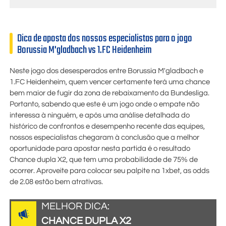
Dica de aposta dos nossos especialistas para o jogo
Borussia M'gladbach vs 1.FC Heidenheim
Neste jogo dos desesperados entre Borussia M'gladbach e
1.FC Heidenheim, quem vencer certamente terá uma chance
bem maior de fugir da zona de rebaixamento da Bundesliga.
Portanto, sabendo que este é um jogo onde o empate não
interessa à ninguém, e após uma análise detalhada do
histórico de confrontos e desempenho recente das equipes,
nossos especialistas chegaram à conclusão que a melhor
oportunidade para apostar nesta partida é o resultado
Chance dupla X2, que tem uma probabilidade de 75% de
ocorrer. Aproveite para colocar seu palpite na
1xbet
, as odds
de
2.08
estão bem atrativas.
MELHOR DICA:
CHANCE DUPLA X2