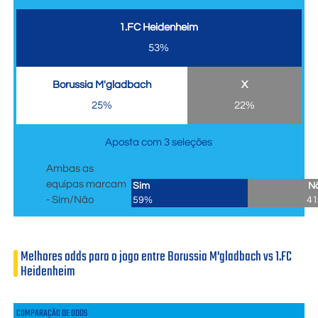
1.FC Heidenheim
53%
Borussia M'gladbach
X
25%
22%
Aposta com 3 seleções
Ambas as
equipas marcam
Sim
N
- Sim/Não
59%
4
Melhores odds para o jogo entre Borussia M'gladbach vs 1.FC
Heidenheim
COMPARAÇÃO DE ODDS