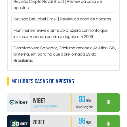
Revisão Crypto Royal Brasil | Review da casa de
apostas
Revisão BetLabel Brasil | Review da casa de apostas
Fluminense revive diante do Cruzeiro confronto que
iniciou arrancada contra a degola em 2009
Derrotado em Salvador, Criciúma recebe o Atlético-GO,
lanterna, em batalha que abre jornada 29 do
Brasileirão
MELHORES CASAS DE APOSTAS
93
IVIBET
IR
/100
LEIA A REVISÃO
Avaliação
96
20BET
IR
/100