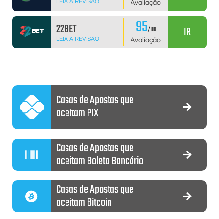
LEIA A REVISÃO
Avaliação
95
22BET
IR
/100
LEIA A REVISÃO
Avaliação
Casas de Apostas que
aceitam PIX
Casas de Apostas que
aceitam Boleto Bancário
Casas de Apostas que
aceitam Bitcoin