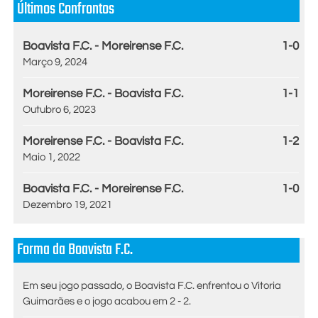
Últimos Confrontos
Boavista F.C. - Moreirense F.C.
1-0
Março 9, 2024
Moreirense F.C. - Boavista F.C.
1-1
Outubro 6, 2023
Moreirense F.C. - Boavista F.C.
1-2
Maio 1, 2022
Boavista F.C. - Moreirense F.C.
1-0
Dezembro 19, 2021
Forma da Boavista F.C.
Em seu jogo passado, o Boavista F.C. enfrentou o Vitoria
Guimarães e o jogo acabou em 2 - 2.