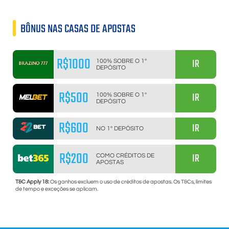
BÔNUS NAS CASAS DE APOSTAS
R$1000
IR
100% SOBRE O 1º
DEPÓSITO
R$500
IR
100% SOBRE O 1º
DEPÓSITO
R$600
IR
NO 1º DEPÓSITO
R$200
IR
COMO CRÉDITOS DE
APOSTAS
T&C Apply 18:
Os ganhos excluem o uso de créditos de apostas. Os T&Cs, limites
de tempo e exceções se aplicam.