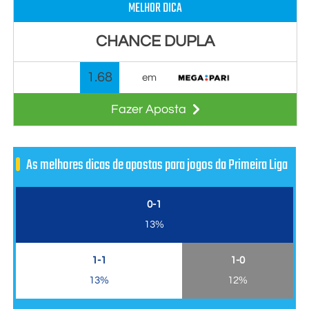
MELHOR DICA
CHANCE DUPLA
1.68
em
Fazer Aposta
As melhores dicas de apostas para jogos da Primeira Liga
0-1
13%
1-1
1-0
13%
12%