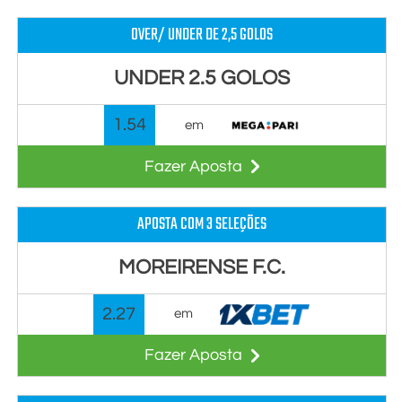
OVER/ UNDER DE 2,5 GOLOS
UNDER 2.5 GOLOS
1.54
em
Fazer Aposta
APOSTA COM 3 SELEÇÕES
MOREIRENSE F.C.
2.27
em
Fazer Aposta