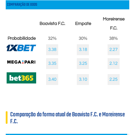
COMPARAÇÃO DE ODDS
Moreirense
Boavista F.C.
Empate
F.C.
Probabilidade
32%
30%
38%
3.38
3.18
2.27
3.35
3.25
2.12
3.40
3.10
2.25
Comparação da forma atual de Boavista F.C. e Moreirense
F.C.