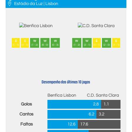
Estádio da Luz | Lisbon
E
E
W
W
W
W
W
E
W
E
(1 - 1)
(1 - 1)
(1 - 2)
(6 - 0)
(0 - 3)
(1 - 2)
(2 - 1)
(1 - 1)
(2 - 0)
(1 - 1)
Desempenho dos últimos 10 jogos
Benfica Lisbon
C.D. Santa Clara
Golos
2.8
1.1
Cantos
6.2
3.2
Faltas
12.6
17.6