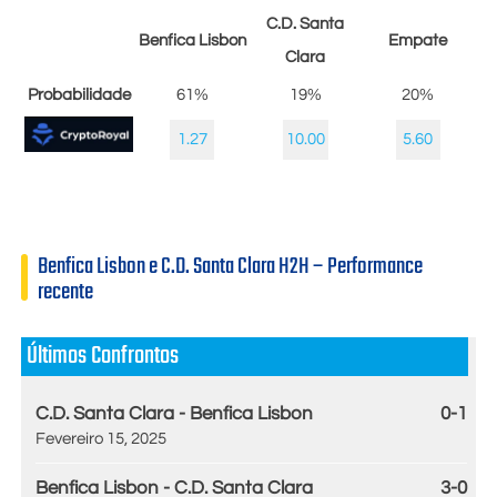
C.D. Santa
Benfica Lisbon
Empate
Clara
Probabilidade
61%
19%
20%
1.27
10.00
5.60
Benfica Lisbon e C.D. Santa Clara H2H – Performance
recente
Últimos Confrontos
C.D. Santa Clara - Benfica Lisbon
0-1
Fevereiro 15, 2025
Benfica Lisbon - C.D. Santa Clara
3-0