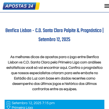
Benfica Lisbon - C.D. Santa Clara Palpite & Prognóstico |
Setembro 12, 2025
As melhores dicas de apostas para o jogo entre Benfica
Lisbon vs C.D. Santa Clara pela Primeira Liga com análises
estatísticas você só vai encontrar aqui. Confira o prognóstico
que nossos especialistas criaram para este embate no
Estádio da Luz com base em dados recentes como
desempenho dos últimos jogos e histórico dos últimos
confrontos entre as equipes.
Setembro 12, 2025 7:15 pm
Primeira Liga