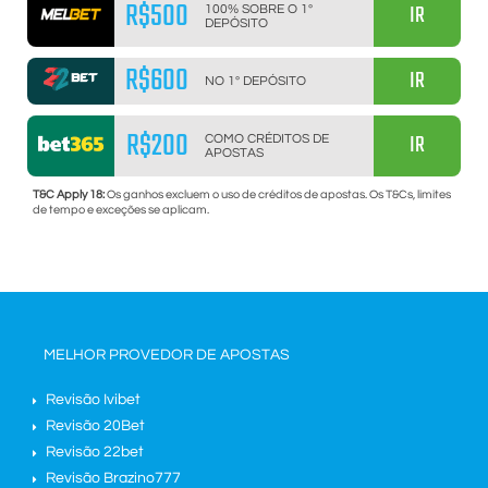
R$500
IR
100% SOBRE O 1º
DEPÓSITO
R$600
IR
NO 1º DEPÓSITO
R$200
IR
COMO CRÉDITOS DE
APOSTAS
T&C Apply 18:
Os ganhos excluem o uso de créditos de apostas. Os T&Cs, limites
de tempo e exceções se aplicam.
MELHOR PROVEDOR DE APOSTAS
Revisão Ivibet
Revisão 20Bet
Revisão 22bet
Revisão Brazino777