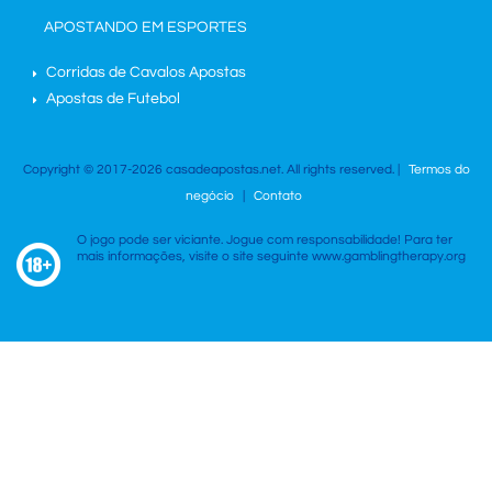
APOSTANDO EM ESPORTES
Corridas de Cavalos Apostas
Apostas de Futebol
Copyright © 2017-2026 casadeapostas.net. All rights reserved. |
Termos do
negócio
|
Contato
O jogo pode ser viciante. Jogue com responsabilidade! Para ter
mais informações, visite o site seguinte www.gamblingtherapy.org