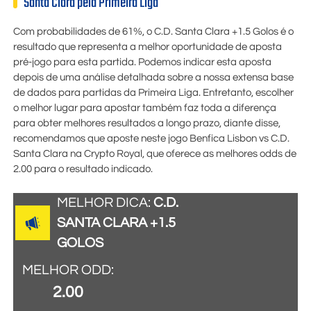
Santa Clara pela Primeira Liga
Com probabilidades de 61%, o C.D. Santa Clara +1.5 Golos é o
resultado que representa a melhor oportunidade de aposta
pré-jogo para esta partida. Podemos indicar esta aposta
depois de uma análise detalhada sobre a nossa extensa base
de dados para partidas da Primeira Liga. Entretanto, escolher
o melhor lugar para apostar também faz toda a diferença
para obter melhores resultados a longo prazo, diante disse,
recomendamos que aposte neste jogo Benfica Lisbon vs C.D.
Santa Clara na
Crypto Royal
, que oferece as melhores odds de
2.00
para o resultado indicado.
MELHOR DICA:
C.D.
SANTA CLARA +1.5
GOLOS
MELHOR ODD:
2.00