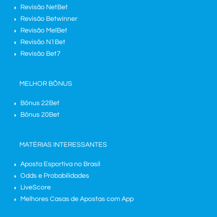
Revisão NetBet
Revisão Betwinner
Revisão MelBet
Revisão N1Bet
Revisão Bet7
MELHOR BÔNUS
Bônus 22Bet
Bônus 20Bet
MATÉRIAS INTERESSANTES
Aposta Esportiva no Brasil
Odds e Probabilidades
LiveScore
Melhores Casas de Apostas com App