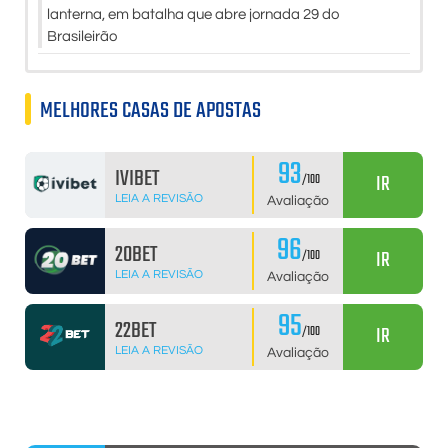
lanterna, em batalha que abre jornada 29 do
Brasileirão
MELHORES CASAS DE APOSTAS
93
IVIBET
IR
/100
LEIA A REVISÃO
Avaliação
96
20BET
IR
/100
LEIA A REVISÃO
Avaliação
95
22BET
IR
/100
LEIA A REVISÃO
Avaliação