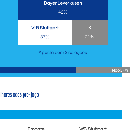
Bayer Leverkusen
42%
VfB Stuttgart
X
37%
21%
Aposta com 3 seleções
Não
24%
lhores odds pré-jogo
Empate
VfB Stuttgart