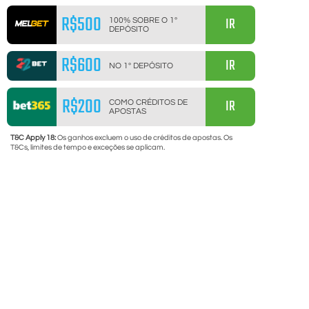
R$500
IR
100% SOBRE O 1º
DEPÓSITO
R$600
IR
NO 1º DEPÓSITO
R$200
IR
COMO CRÉDITOS DE
APOSTAS
T&C Apply 18:
Os ganhos excluem o uso de créditos de apostas. Os
T&Cs, limites de tempo e exceções se aplicam.