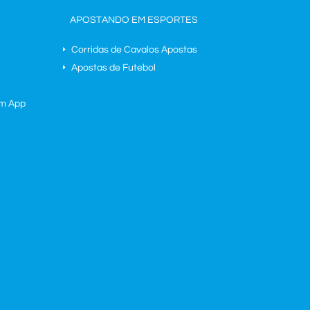
APOSTANDO EM ESPORTES
Corridas de Cavalos Apostas
Apostas de Futebol
om App