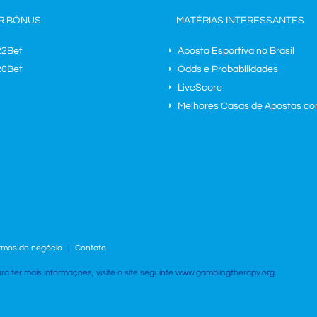
R BÔNUS
MATÉRIAS INTERESSANTES
22Bet
Aposta Esportiva no Brasil
20Bet
Odds e Probabilidades
LiveScore
Melhores Casas de Apostas c
rmos do negócio
|
Contato
ra ter mais informações, visite o site seguinte www.gamblingtherapy.org