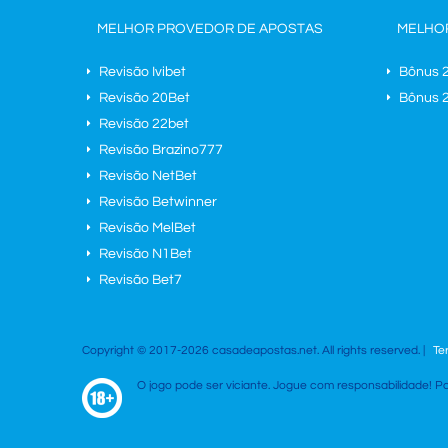
MELHOR PROVEDOR DE APOSTAS
MELHO
Revisão Ivibet
Bônus 
Revisão 20Bet
Bônus 
Revisão 22bet
Revisão Brazino777
Revisão NetBet
Revisão Betwinner
Revisão MelBet
Revisão N1Bet
Revisão Bet7
Copyright © 2017-2026 casadeapostas.net. All rights reserved. |
Te
O jogo pode ser viciante. Jogue com responsabilidade! Pa