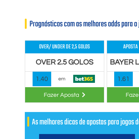
Prognósticos com as melhores odds para o 
OVER/ UNDER DE 2,5 GOLOS
APOSTA 
OVER 2.5 GOLOS
BAYER 
1.40
1.61
em
Fazer Aposta
Faze
As melhores dicas de apostas para jogos 