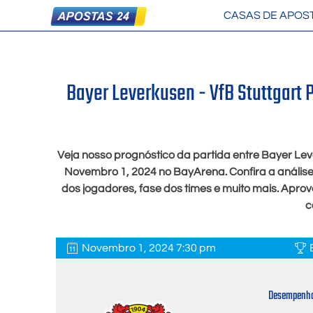
CASAS DE APOS
Bayer Leverkusen - VfB Stuttgart P
Veja nosso prognóstico da partida entre Bayer Lev
Novembro 1, 2024
no BayArena. Confira a anális
dos jogadores, fase dos times e muito mais. Apro
c
Novembro 1, 2024 7:30 pm
Desempenho 