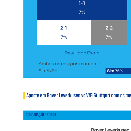
1-1
7%
2-1
2-2
7%
7%
Resultado Exato
Ambas as equipas marcam -
Sim/Não
Sim
76%
Aposte em Bayer Leverkusen vs VfB Stuttgart com as me
COMPARAÇÃO DE ODDS
Bayer Leverkusen