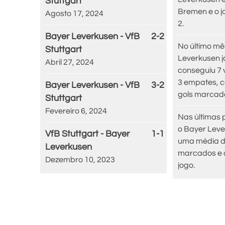
Stuttgart
Bremen e o j
Agosto 17, 2024
2.
Bayer Leverkusen - VfB
2-2
No último mê
Stuttgart
Leverkusen j
Abril 27, 2024
conseguiu 7 v
3 empates, c
Bayer Leverkusen - VfB
3-2
gols marcado
Stuttgart
Fevereiro 6, 2024
Nas últimas 
o Bayer Lev
VfB Stuttgart - Bayer
1-1
uma média de
Leverkusen
marcados e d
Dezembro 10, 2023
jogo.