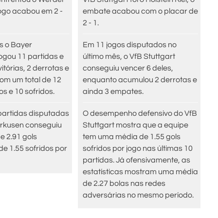
ogo acabou em 2 -
embate acabou com o placar de
2 - 1.
s o Bayer
Em 11 jogos disputados no
ogou 11 partidas e
último mês, o VfB Stuttgart
itórias, 2 derrotas e
conseguiu vencer 6 deles,
om um total de 12
enquanto acumulou 2 derrotas e
s e 10 sofridos.
ainda 3 empates.
partidas disputadas
O desempenho defensivo do VfB
erkusen conseguiu
Stuttgart mostra que a equipe
 2.91 gols
tem uma média de 1.55 gols
e 1.55 sofridos por
sofridos por jogo nas últimas 10
partidas. Já ofensivamente, as
estatísticas mostram uma média
de 2.27 bolas nas redes
adversárias no mesmo período.