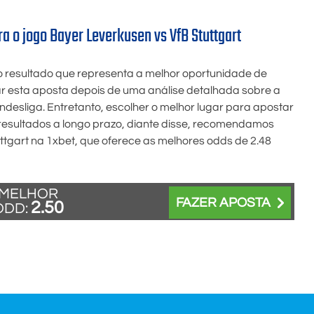
a o jogo Bayer Leverkusen vs VfB Stuttgart
 resultado que representa a melhor oportunidade de
ar esta aposta depois de uma análise detalhada sobre a
esliga. Entretanto, escolher o melhor lugar para apostar
resultados a longo prazo, diante disse, recomendamos
ttgart na
1xbet
, que oferece as melhores odds de
2.48
MELHOR
FAZER APOSTA
2.50
ODD: