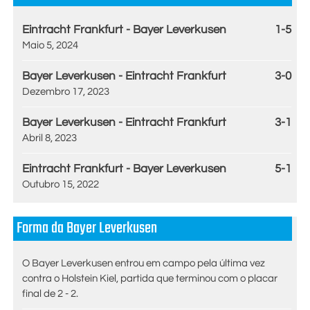
Eintracht Frankfurt - Bayer Leverkusen
1-5
Maio 5, 2024
Bayer Leverkusen - Eintracht Frankfurt
3-0
Dezembro 17, 2023
Bayer Leverkusen - Eintracht Frankfurt
3-1
Abril 8, 2023
Eintracht Frankfurt - Bayer Leverkusen
5-1
Outubro 15, 2022
Forma da Bayer Leverkusen
O Bayer Leverkusen entrou em campo pela última vez
contra o Holstein Kiel, partida que terminou com o placar
final de 2 - 2.