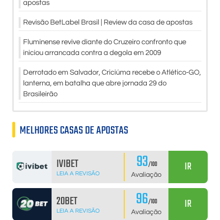
apostas
Revisão BetLabel Brasil | Review da casa de apostas
Fluminense revive diante do Cruzeiro confronto que
iniciou arrancada contra a degola em 2009
Derrotado em Salvador, Criciúma recebe o Atlético-GO,
lanterna, em batalha que abre jornada 29 do
Brasileirão
MELHORES CASAS DE APOSTAS
93
IVIBET
IR
/100
LEIA A REVISÃO
Avaliação
96
20BET
IR
/100
LEIA A REVISÃO
Avaliação