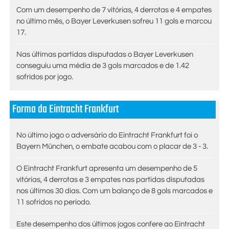
Com um desempenho de 7 vitórias, 4 derrotas e 4 empates
no último mês, o Bayer Leverkusen sofreu 11 gols e marcou
17.
Nas últimas partidas disputadas o Bayer Leverkusen
conseguiu uma média de 3 gols marcados e de 1.42
sofridos por jogo.
Forma da Eintracht Frankfurt
No último jogo o adversário do Eintracht Frankfurt foi o
Bayern München, o embate acabou com o placar de 3 - 3.
O Eintracht Frankfurt apresenta um desempenho de 5
vitórias, 4 derrotas e 3 empates nas partidas disputadas
nos últimos 30 dias. Com um balanço de 8 gols marcados e
11 sofridos no período.
Este desempenho dos últimos jogos confere ao Eintracht