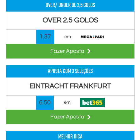
OVER/ UNDER DE 2,5 GOLOS
OVER 2.5 GOLOS
1.37
em
Fazer Aposta
APOSTA COM 3 SELEÇÕES
EINTRACHT FRANKFURT
6.50
em
Fazer Aposta
MELHOR DICA