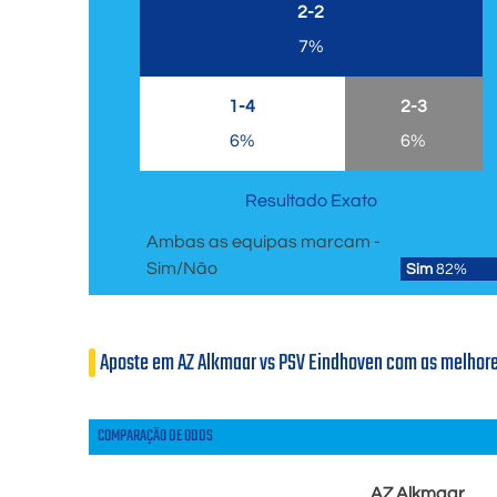
2-2
7%
1-4
2-3
6%
6%
Resultado Exato
Ambas as equipas marcam -
Sim/Não
Sim
82%
Aposte em AZ Alkmaar vs PSV Eindhoven com as melhore
COMPARAÇÃO DE ODDS
AZ Alkmaar