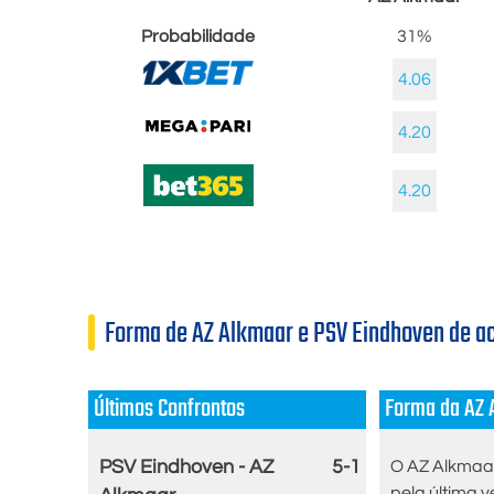
Probabilidade
31%
4.06
4.20
4.20
Forma de AZ Alkmaar e PSV Eindhoven de ac
Últimos Confrontos
Forma da AZ 
PSV Eindhoven - AZ
5-1
O AZ Alkmaa
pela última v