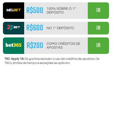
R$500
IR
100% SOBRE O 1º
DEPÓSITO
R$600
IR
NO 1º DEPÓSITO
R$200
IR
COMO CRÉDITOS DE
APOSTAS
T&C Apply 18:
Os ganhos excluem o uso de créditos de apostas. Os
T&Cs, limites de tempo e exceções se aplicam.