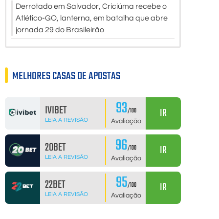
Derrotado em Salvador, Criciúma recebe o
Atlético-GO, lanterna, em batalha que abre
jornada 29 do Brasileirão
MELHORES CASAS DE APOSTAS
93
IVIBET
IR
/100
LEIA A REVISÃO
Avaliação
96
20BET
IR
/100
LEIA A REVISÃO
Avaliação
95
22BET
IR
/100
LEIA A REVISÃO
Avaliação