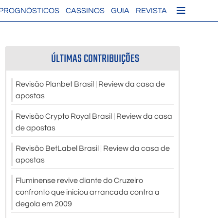
PROGNÓSTICOS
CASSINOS
GUIA
REVISTA
ÚLTIMAS CONTRIBUIÇÕES
Revisão Planbet Brasil | Review da casa de
apostas
Revisão Crypto Royal Brasil | Review da casa
de apostas
Revisão BetLabel Brasil | Review da casa de
apostas
Fluminense revive diante do Cruzeiro
confronto que iniciou arrancada contra a
degola em 2009