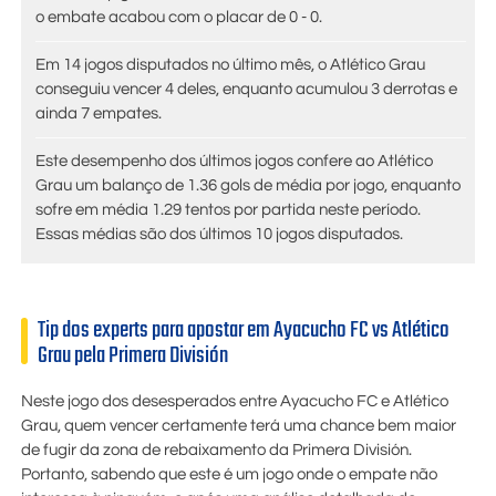
o embate acabou com o placar de 0 - 0.
Em 14 jogos disputados no último mês, o Atlético Grau
conseguiu vencer 4 deles, enquanto acumulou 3 derrotas e
ainda 7 empates.
Este desempenho dos últimos jogos confere ao Atlético
Grau um balanço de 1.36 gols de média por jogo, enquanto
sofre em média 1.29 tentos por partida neste período.
Essas médias são dos últimos 10 jogos disputados.
Tip dos experts para apostar em Ayacucho FC vs Atlético
Grau pela Primera División
Neste jogo dos desesperados entre Ayacucho FC e Atlético
Grau, quem vencer certamente terá uma chance bem maior
de fugir da zona de rebaixamento da Primera División.
Portanto, sabendo que este é um jogo onde o empate não