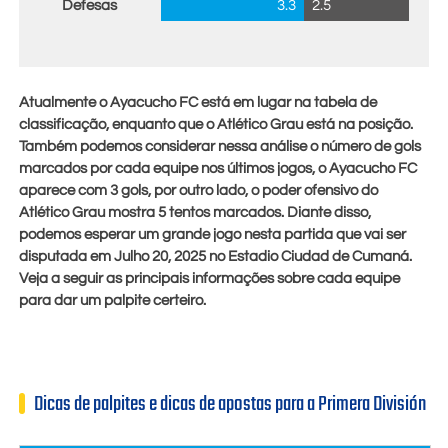
Defesas
3.3
2.5
Atualmente o Ayacucho FC está em lugar na tabela de
classificação, enquanto que o Atlético Grau está na posição.
Também podemos considerar nessa análise o número de gols
marcados por cada equipe nos últimos jogos, o Ayacucho FC
aparece com 3 gols, por outro lado, o poder ofensivo do
Atlético Grau mostra 5 tentos marcados. Diante disso,
podemos esperar um grande jogo nesta partida que vai ser
disputada em
Julho 20, 2025
no Estadio Ciudad de Cumaná.
Veja a seguir as principais informações sobre cada equipe
para dar um palpite certeiro.
Dicas de palpites e dicas de apostas para a Primera División