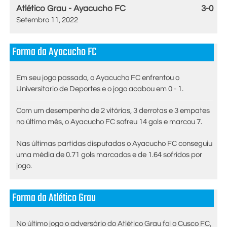
Atlético Grau - Ayacucho FC
3-0
Setembro 11, 2022
Forma da Ayacucho FC
Em seu jogo passado, o Ayacucho FC enfrentou o
Universitario de Deportes e o jogo acabou em 0 - 1.
Com um desempenho de 2 vitórias, 3 derrotas e 3 empates
no último mês, o Ayacucho FC sofreu 14 gols e marcou 7.
Nas últimas partidas disputadas o Ayacucho FC conseguiu
uma média de 0.71 gols marcados e de 1.64 sofridos por
jogo.
Forma da Atlético Grau
No último jogo o adversário do Atlético Grau foi o Cusco FC,