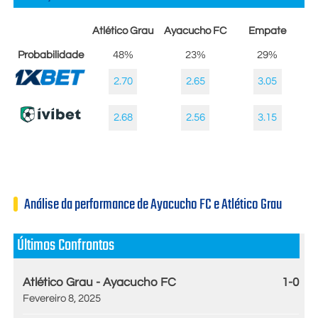
Atlético Grau
Ayacucho FC
Empate
Probabilidade
48%
23%
29%
2.70
2.65
3.05
2.68
2.56
3.15
Análise da performance de Ayacucho FC e Atlético Grau
Últimos Confrontos
Atlético Grau - Ayacucho FC
1-0
Fevereiro 8, 2025