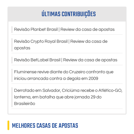
ÚLTIMAS CONTRIBUIÇÕES
Revisão Planbet Brasil | Review da casa de apostas
Revisão Crypto Royal Brasil | Review da casa de
apostas
Revisão BetLabel Brasil | Review da casa de apostas
Fluminense revive diante do Cruzeiro confronto que
iniciou arrancada contra a degola em 2009
Derrotado em Salvador, Criciúma recebe o Atlético-GO,
lanterna, em batalha que abre jornada 29 do
Brasileirão
MELHORES CASAS DE APOSTAS