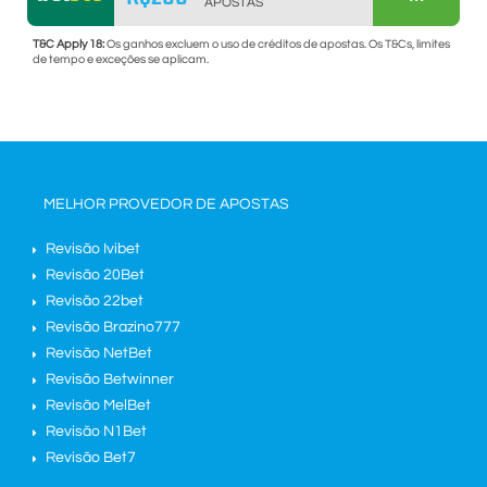
APOSTAS
T&C Apply 18:
Os ganhos excluem o uso de créditos de apostas. Os T&Cs, limites
de tempo e exceções se aplicam.
MELHOR PROVEDOR DE APOSTAS
Revisão Ivibet
Revisão 20Bet
Revisão 22bet
Revisão Brazino777
Revisão NetBet
Revisão Betwinner
Revisão MelBet
Revisão N1Bet
Revisão Bet7