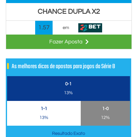
CHANCE DUPLA X2
1.57
em
Fazer Aposta
As melhores dicas de apostas para jogos da Série B
0-1
13%
1-1
1-0
13%
12%
Resultado Exato