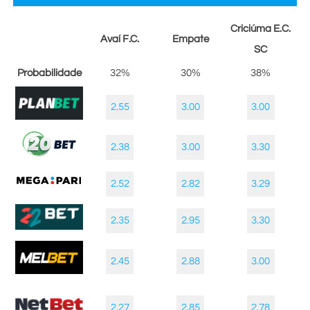
Criciúma E.C.
Avaí F.C.
Empate
SC
Probabilidade
32%
30%
38%
2.55
3.00
3.00
2.38
3.00
3.30
2.52
2.82
3.29
2.35
2.95
3.30
2.45
2.88
3.00
2.27
2.85
2.78