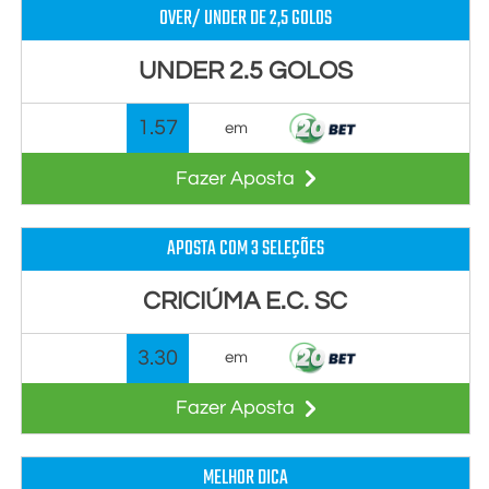
OVER/ UNDER DE 2,5 GOLOS
UNDER 2.5 GOLOS
1.57
em
Fazer Aposta
APOSTA COM 3 SELEÇÕES
CRICIÚMA E.C. SC
3.30
em
Fazer Aposta
MELHOR DICA