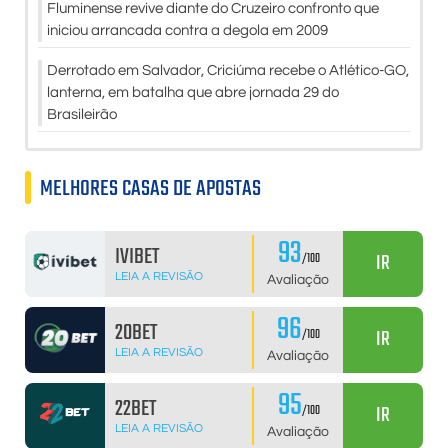
Fluminense revive diante do Cruzeiro confronto que
iniciou arrancada contra a degola em 2009
Derrotado em Salvador, Criciúma recebe o Atlético-GO,
lanterna, em batalha que abre jornada 29 do
Brasileirão
MELHORES CASAS DE APOSTAS
93
IVIBET
IR
/100
LEIA A REVISÃO
Avaliação
96
20BET
IR
/100
LEIA A REVISÃO
Avaliação
95
22BET
IR
/100
LEIA A REVISÃO
Avaliação