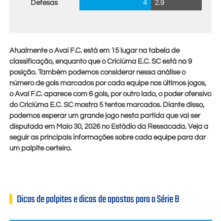
Defesas
4
2.9
Atualmente o Avaí F.C. está em 15 lugar na tabela de
classificação, enquanto que o Criciúma E.C. SC está na 9
posição. Também podemos considerar nessa análise o
número de gols marcados por cada equipe nos últimos jogos,
o Avaí F.C. aparece com 6 gols, por outro lado, o poder ofensivo
do Criciúma E.C. SC mostra 5 tentos marcados. Diante disso,
podemos esperar um grande jogo nesta partida que vai ser
disputada em
Maio 30, 2026
no Estádio da Ressacada. Veja a
seguir as principais informações sobre cada equipe para dar
um palpite certeiro.
Dicas de palpites e dicas de apostas para a Série B