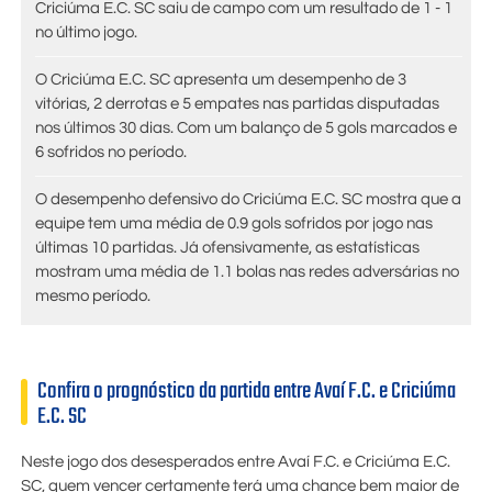
Criciúma E.C. SC saiu de campo com um resultado de 1 - 1
no último jogo.
O Criciúma E.C. SC apresenta um desempenho de 3
vitórias, 2 derrotas e 5 empates nas partidas disputadas
nos últimos 30 dias. Com um balanço de 5 gols marcados e
6 sofridos no período.
O desempenho defensivo do Criciúma E.C. SC mostra que a
equipe tem uma média de 0.9 gols sofridos por jogo nas
últimas 10 partidas. Já ofensivamente, as estatísticas
mostram uma média de 1.1 bolas nas redes adversárias no
mesmo período.
Confira o prognóstico da partida entre Avaí F.C. e Criciúma
E.C. SC
Neste jogo dos desesperados entre Avaí F.C. e Criciúma E.C.
SC, quem vencer certamente terá uma chance bem maior de