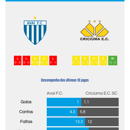
L
L
E
E
L
E
E
E
E
W
(0 - 2)
(2 - 0)
(0 - 0)
(3 - 3)
(2 - 1)
(1 - 1)
(1 - 1)
(0 - 0)
(1 - 1)
(3 - 1)
Desempenho dos últimos 10 jogos
Avaí F.C.
Criciúma E.C. SC
Golos
1
1.1
Cantos
4.3
5.8
Faltas
13.3
12