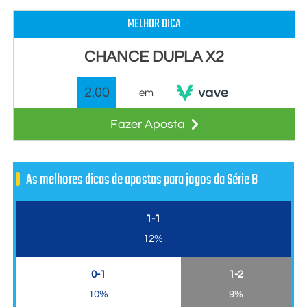
MELHOR DICA
CHANCE DUPLA X2
2.00
em
Fazer Aposta
As melhores dicas de apostas para jogos da Série B
1-1
12%
0-1
1-2
10%
9%