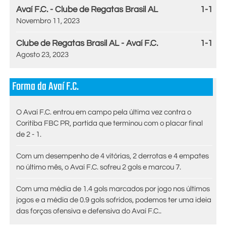
Avaí F.C. - Clube de Regatas Brasil AL
1-1
Novembro 11, 2023
Clube de Regatas Brasil AL - Avaí F.C.
1-1
Agosto 23, 2023
Forma da Avaí F.C.
O Avaí F.C. entrou em campo pela última vez contra o
Coritiba FBC PR, partida que terminou com o placar final
de 2 - 1.
Com um desempenho de 4 vitórias, 2 derrotas e 4 empates
no último mês, o Avaí F.C. sofreu 2 gols e marcou 7.
Com uma média de 1.4 gols marcados por jogo nos últimos
jogos e a média de 0.9 gols sofridos, podemos ter uma ideia
das forças ofensiva e defensiva do Avaí F.C..