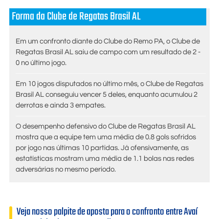
Forma da Clube de Regatas Brasil AL
Em um confronto diante do Clube do Remo PA, o Clube de
Regatas Brasil AL saiu de campo com um resultado de 2 -
0 no último jogo.
Em 10 jogos disputados no último mês, o Clube de Regatas
Brasil AL conseguiu vencer 5 deles, enquanto acumulou 2
derrotas e ainda 3 empates.
O desempenho defensivo do Clube de Regatas Brasil AL
mostra que a equipe tem uma média de 0.8 gols sofridos
por jogo nas últimas 10 partidas. Já ofensivamente, as
estatísticas mostram uma média de 1.1 bolas nas redes
adversárias no mesmo período.
Veja nosso palpite de aposta para o confronto entre Avaí