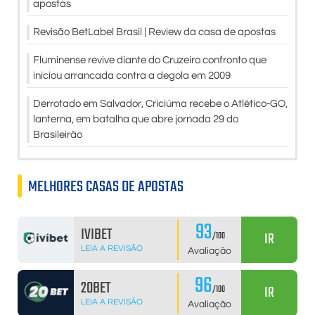
apostas
Revisão BetLabel Brasil | Review da casa de apostas
Fluminense revive diante do Cruzeiro confronto que
iniciou arrancada contra a degola em 2009
Derrotado em Salvador, Criciúma recebe o Atlético-GO,
lanterna, em batalha que abre jornada 29 do
Brasileirão
MELHORES CASAS DE APOSTAS
93
IVIBET
IR
/100
LEIA A REVISÃO
Avaliação
96
20BET
IR
/100
LEIA A REVISÃO
Avaliação