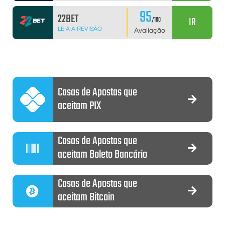
95
22BET
IR
/100
LEIA A REVISÃO
Avaliação
Casas de Apostas que
aceitam PIX
Casas de Apostas que
aceitam Boleto Bancário
Casas de Apostas que
aceitam Bitcoin