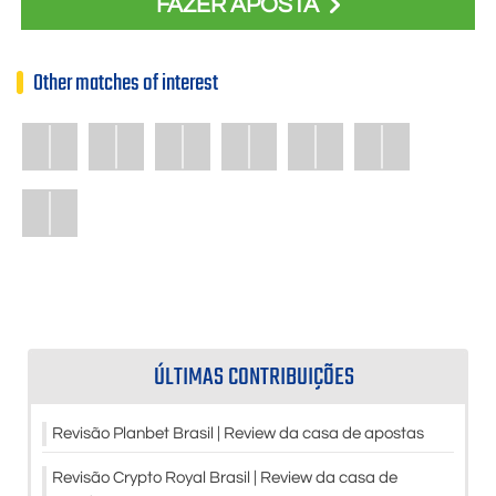
FAZER APOSTA
Other matches of interest
ÚLTIMAS CONTRIBUIÇÕES
Revisão Planbet Brasil | Review da casa de apostas
Revisão Crypto Royal Brasil | Review da casa de