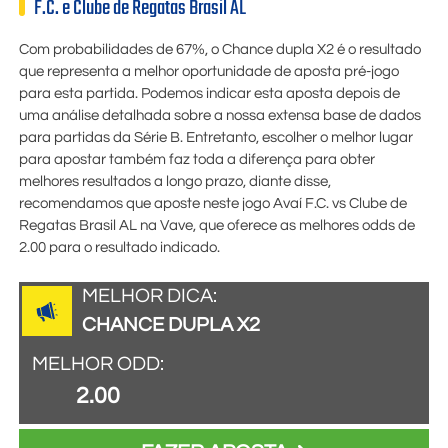
F.C. e Clube de Regatas Brasil AL
Com probabilidades de 67%, o Chance dupla X2 é o resultado
que representa a melhor oportunidade de aposta pré-jogo
para esta partida. Podemos indicar esta aposta depois de
uma análise detalhada sobre a nossa extensa base de dados
para partidas da Série B. Entretanto, escolher o melhor lugar
para apostar também faz toda a diferença para obter
melhores resultados a longo prazo, diante disse,
recomendamos que aposte neste jogo Avaí F.C. vs Clube de
Regatas Brasil AL na
Vave
, que oferece as melhores odds de
2.00
para o resultado indicado.
MELHOR DICA:
CHANCE DUPLA X2
MELHOR ODD:
2.00