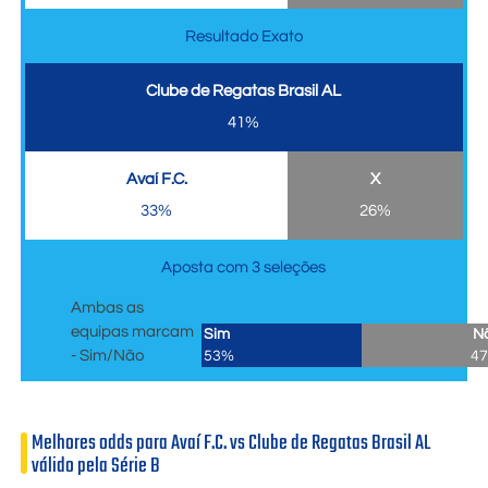
Resultado Exato
Clube de Regatas Brasil AL
41%
Avaí F.C.
X
33%
26%
Aposta com 3 seleções
Ambas as
equipas marcam
Sim
N
- Sim/Não
53%
4
Melhores odds para Avaí F.C. vs Clube de Regatas Brasil AL
válido pela Série B