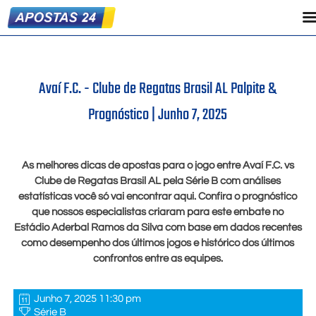
Avaí F.C. - Clube de Regatas Brasil AL Palpite &
Prognóstico |
Junho 7, 2025
As melhores dicas de apostas para o jogo entre Avaí F.C. vs
Clube de Regatas Brasil AL pela Série B com análises
estatísticas você só vai encontrar aqui. Confira o prognóstico
que nossos especialistas criaram para este embate no
Estádio Aderbal Ramos da Silva com base em dados recentes
como desempenho dos últimos jogos e histórico dos últimos
confrontos entre as equipes.
Junho 7, 2025 11:30 pm
Série B