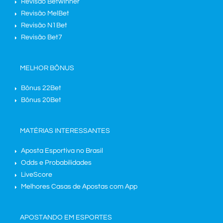
Revisão Betwinner
Revisão MelBet
Revisão N1Bet
Revisão Bet7
MELHOR BÔNUS
Bônus 22Bet
Bônus 20Bet
MATÉRIAS INTERESSANTES
Aposta Esportiva no Brasil
Odds e Probabilidades
LiveScore
Melhores Casas de Apostas com App
APOSTANDO EM ESPORTES