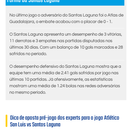
Forma da Santos Laguna
No último jogo o adversário do Santos Laguna foi o Atlas de
Guadalajara, o embate acabou com o placar de 0 - 1.
O Santos Laguna apresenta um desempenho de 3 vitórias,
11 derrotas e 3 empates nas partidas disputadas nos
últimos 30 dias. Com um balanço de 10 gols marcados e 28
sofridos no período.
O desempenho defensivo do Santos Laguna mostra que a
equipe tem uma média de 2.41 gols sofridos por jogo nas
últimas 10 partidas. Já ofensivamente, as estatísticas
mostram uma média de 1.24 bolas nas redes adversárias
no mesmo período.
Dica de aposta pré-jogo dos experts para o jogo Atlético
San Luis vs Santos Laguna