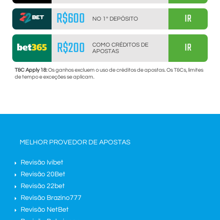
R$600
IR
NO 1º DEPÓSITO
R$200
IR
COMO CRÉDITOS DE
APOSTAS
T&C Apply 18:
Os ganhos excluem o uso de créditos de apostas. Os T&Cs, limites
de tempo e exceções se aplicam.
MELHOR PROVEDOR DE APOSTAS
Revisão Ivibet
Revisão 20Bet
Revisão 22bet
Revisão Brazino777
Revisão NetBet