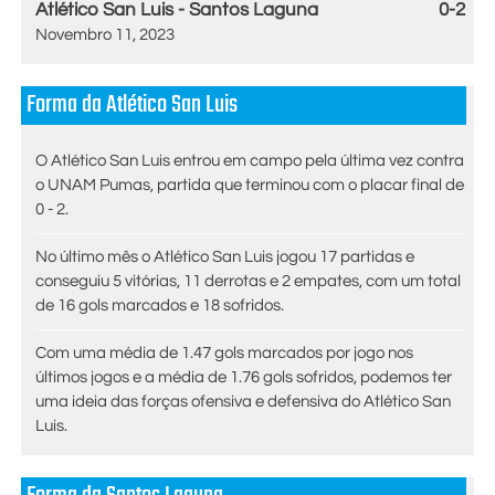
Atlético San Luis - Santos Laguna
0-2
Novembro 11, 2023
Forma da Atlético San Luis
O Atlético San Luis entrou em campo pela última vez contra
o UNAM Pumas, partida que terminou com o placar final de
0 - 2.
No último mês o Atlético San Luis jogou 17 partidas e
conseguiu 5 vitórias, 11 derrotas e 2 empates, com um total
de 16 gols marcados e 18 sofridos.
Com uma média de 1.47 gols marcados por jogo nos
últimos jogos e a média de 1.76 gols sofridos, podemos ter
uma ideia das forças ofensiva e defensiva do Atlético San
Luis.