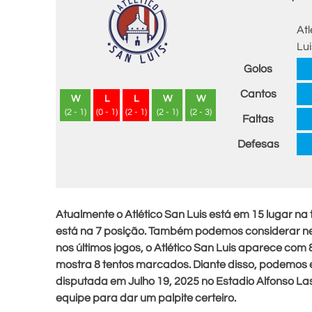
Atl
Lu
Golos
Cantos
W
L
L
W
W
(2 - 1)
(0 - 1)
(2 - 1)
(2 - 1)
(2 - 3)
Faltas
Defesas
Atualmente o Atlético San Luis está em 15 lugar na
está na 7 posição. Também podemos considerar ne
nos últimos jogos, o Atlético San Luis aparece com 8
mostra 8 tentos marcados. Diante disso, podemos 
disputada em
Julho 19, 2025
no Estadio Alfonso Las
equipe para dar um palpite certeiro.