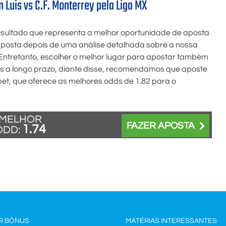
n Luis vs C.F. Monterrey pela Liga MX
resultado que representa a melhor oportunidade de aposta
 aposta depois de uma análise detalhada sobre a nossa
Entretanto, escolher o melhor lugar para apostar também
os a longo prazo, diante disse, recomendamos que aposte
bet
, que oferece as melhores odds de
1.82
para o
MELHOR
FAZER APOSTA
1.74
ODD:
R BÔNUS
MATÉRIAS INTERESSANTES