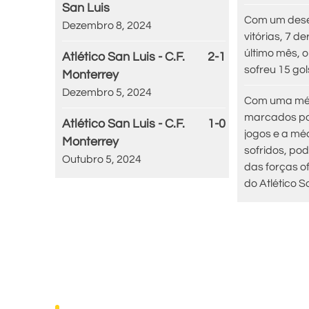
San Luis
Com um des
Dezembro 8, 2024
vitórias, 7 d
último mês, o
Atlético San Luis - C.F.
2-1
sofreu 15 go
Monterrey
Dezembro 5, 2024
Com uma méd
marcados por
Atlético San Luis - C.F.
1-0
jogos e a méd
Monterrey
sofridos, po
Outubro 5, 2024
das forças o
do Atlético S