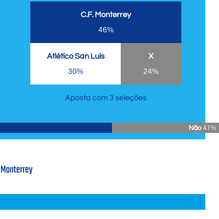
C.F. Monterrey
46%
Atlético San Luis
X
30%
24%
Aposta com 3 seleções
Não
41%
. Monterrey