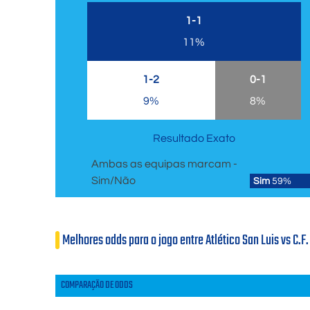
1-1
11%
1-2
0-1
9%
8%
Resultado Exato
Ambas as equipas marcam -
Sim/Não
Sim
59%
Melhores odds para o jogo entre Atlético San Luis vs C.F
COMPARAÇÃO DE ODDS