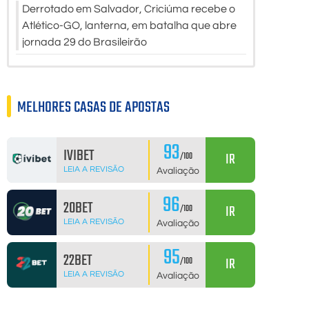
Derrotado em Salvador, Criciúma recebe o
Atlético-GO, lanterna, em batalha que abre
jornada 29 do Brasileirão
MELHORES CASAS DE APOSTAS
93
IVIBET
IR
/100
LEIA A REVISÃO
Avaliação
96
20BET
IR
/100
LEIA A REVISÃO
Avaliação
95
22BET
IR
/100
LEIA A REVISÃO
Avaliação