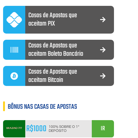
Casas de Apostas que
aceitam PIX
Casas de Apostas que
aceitam Boleto Bancário
Casas de Apostas que
aceitam Bitcoin
BÔNUS NAS CASAS DE APOSTAS
R$1000
IR
100% SOBRE O 1º
DEPÓSITO