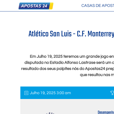
CASAS DE APOS
Atlético San Luis - C.F. Monterre
Em
Julho 19, 2025
teremos um grande jogo entre
disputada no Estadio Alfonso Lastrase será um c
resultado dos seus palpites nós do Apostas24 pre
que resultou nas m
Julho 19, 2025 3:00 am
Desempenho 