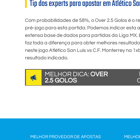
Tip dos experts para apostar em Atlético Sa
Com probabilidades de 58%, o Over 2.5 Golos é o 
pré-jogo para esta partida. Podemos indicar esta
extensa base de dados para partidas da Liga MX. 
faz toda a diferença para obter melhores resultad
neste jogo Atlético San Luis vs C.F. Monterrey na
1x
resultado indicado.
MELHOR DICA:
OVER
2.5 GOLOS
MELHOR PROVEDOR DE APOSTAS
MELHO