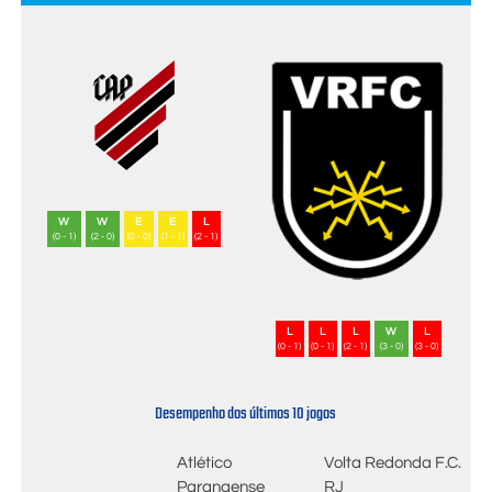
W
W
E
E
L
(0 - 1)
(2 - 0)
(0 - 0)
(1 - 1)
(2 - 1)
L
L
L
W
L
(0 - 1)
(0 - 1)
(2 - 1)
(3 - 0)
(3 - 0)
Desempenho dos últimos 10 jogos
Atlético
Volta Redonda F.C.
Paranaense
RJ