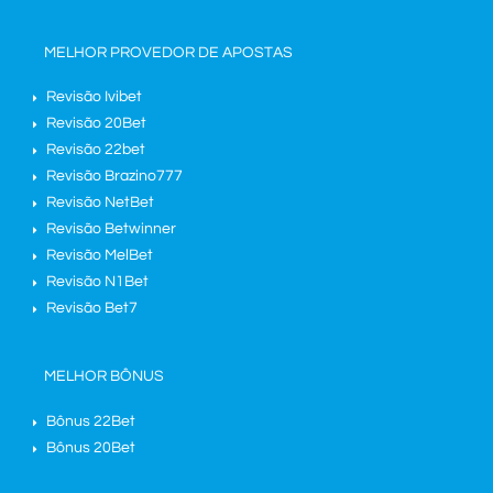
MELHOR PROVEDOR DE APOSTAS
Revisão Ivibet
Revisão 20Bet
Revisão 22bet
Revisão Brazino777
Revisão NetBet
Revisão Betwinner
Revisão MelBet
Revisão N1Bet
Revisão Bet7
MELHOR BÔNUS
Bônus 22Bet
Bônus 20Bet