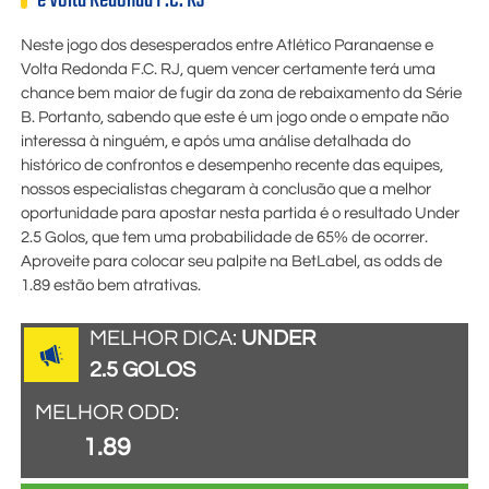
e Volta Redonda F.C. RJ
Neste jogo dos desesperados entre Atlético Paranaense e
Volta Redonda F.C. RJ, quem vencer certamente terá uma
chance bem maior de fugir da zona de rebaixamento da Série
B. Portanto, sabendo que este é um jogo onde o empate não
interessa à ninguém, e após uma análise detalhada do
histórico de confrontos e desempenho recente das equipes,
nossos especialistas chegaram à conclusão que a melhor
oportunidade para apostar nesta partida é o resultado Under
2.5 Golos, que tem uma probabilidade de 65% de ocorrer.
Aproveite para colocar seu palpite na
BetLabel
, as odds de
1.89
estão bem atrativas.
MELHOR DICA:
UNDER
2.5 GOLOS
MELHOR ODD:
1.89