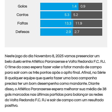
Golos
1.4
0.9
Cantos
5.3
5.2
Faltas
13.3
11.9
Defesas
2.9
2.7
Neste jogo do dia
Novembro 8, 2025
vamos presenciar um
belo duelo entre Atlético Paranaense e Volta Redonda F.C. RJ.
O time da casa espera fazer valer o fator mando de campo
para sair com os três pontos após o apito final. Afinal, na Série
B qualquer equipe que queria fazer uma boa campanha
precisa ter um bom desempenho como mandante. Diante
disso, o Atlético Paranaense espera melhorar sua média de 38
gols marcados nas últimas partidas para balançar as redes
do Volta Redonda F.C. RJ e sair de campo com um resultado
positivo.