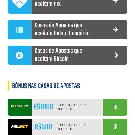
aceitam PIX
Casas de Apostas que
aceitam Boleto Bancário
Casas de Apostas que
aceitam Bitcoin
BÔNUS NAS CASAS DE APOSTAS
R$1000
IR
100% SOBRE O 1º
DEPÓSITO
R$500
IR
100% SOBRE O 1º
DEPÓSITO