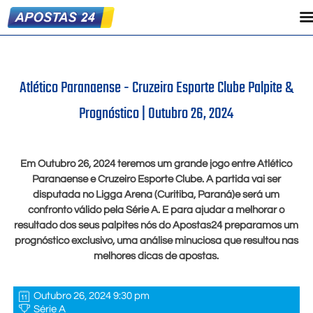
Atlético Paranaense - Cruzeiro Esporte Clube Palpite &
Prognóstico |
Outubro 26, 2024
Em
Outubro 26, 2024
teremos um grande jogo entre Atlético
Paranaense e Cruzeiro Esporte Clube. A partida vai ser
disputada no Ligga Arena (Curitiba, Paraná)e será um
confronto válido pela Série A. E para ajudar a melhorar o
resultado dos seus palpites nós do Apostas24 preparamos um
prognóstico exclusivo, uma análise minuciosa que resultou nas
melhores dicas de apostas.
Outubro 26, 2024 9:30 pm
Série A