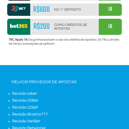
R$600
IR
NO 1º DEPÓSITO
R$200
IR
COMO CRÉDITOS DE
APOSTAS
T&C Apply 18:
Os ganhos excluem o uso de créditos de apostas. Os T&Cs, limites
de tempo e exceções se aplicam.
MELHOR PROVEDOR DE APOSTAS
Revisão Ivibet
Revisão 20Bet
Revisão 22bet
Revisão Brazino777
Revisão NetBet
Revisão Betwinner