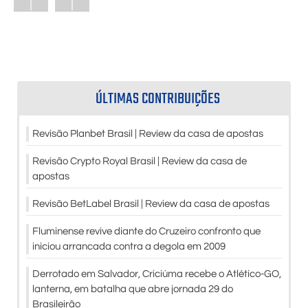
ÚLTIMAS CONTRIBUIÇÕES
Revisão Planbet Brasil | Review da casa de apostas
Revisão Crypto Royal Brasil | Review da casa de
apostas
Revisão BetLabel Brasil | Review da casa de apostas
Fluminense revive diante do Cruzeiro confronto que
iniciou arrancada contra a degola em 2009
Derrotado em Salvador, Criciúma recebe o Atlético-GO,
lanterna, em batalha que abre jornada 29 do
Brasileirão