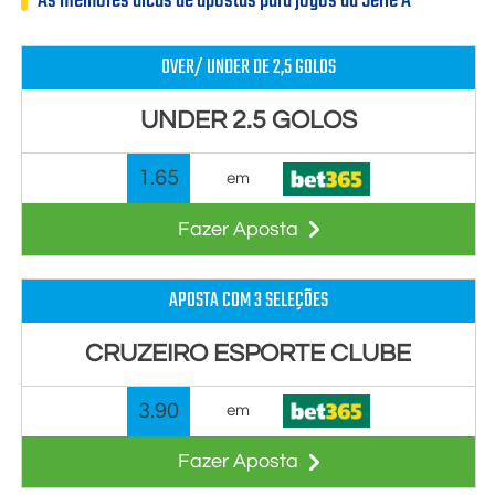
As melhores dicas de apostas para jogos da Série A
OVER/ UNDER DE 2,5 GOLOS
UNDER 2.5 GOLOS
1.65
em
Fazer Aposta
APOSTA COM 3 SELEÇÕES
CRUZEIRO ESPORTE CLUBE
3.90
em
Fazer Aposta