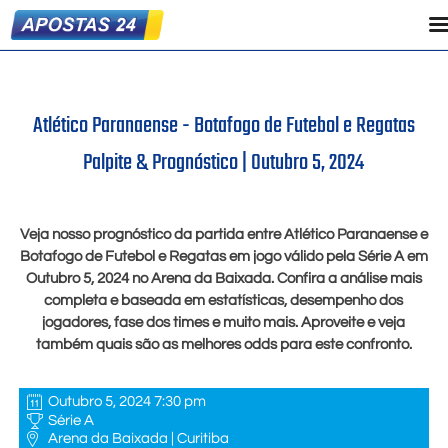
Atlético Paranaense - Botafogo de Futebol e Regatas
Palpite & Prognóstico |
Outubro 5, 2024
Veja nosso prognóstico da partida entre Atlético Paranaense e
Botafogo de Futebol e Regatas em jogo válido pela Série A em
Outubro 5, 2024
no Arena da Baixada. Confira a análise mais
completa e baseada em estatísticas, desempenho dos
jogadores, fase dos times e muito mais. Aproveite e veja
também quais são as melhores odds para este confronto.
Outubro 5, 2024 7:30 pm
Série A
Arena da Baixada | Curitiba