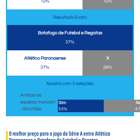
10%
10%
Resultado Exato
Botafogo de Futebol e Regatas
37%
Atlético Paranaense
X
37%
26%
Aposta com 3 seleções
Ambas as
equipas marcam
Sim
N
- Sim/Não
53%
4
O melhor preço para o jogo da Série A entre Atlético