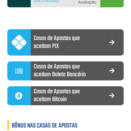
LEIA A REVISÃO
Avaliação
Casas de Apostas que
aceitam PIX
Casas de Apostas que
aceitam Boleto Bancário
Casas de Apostas que
aceitam Bitcoin
BÔNUS NAS CASAS DE APOSTAS