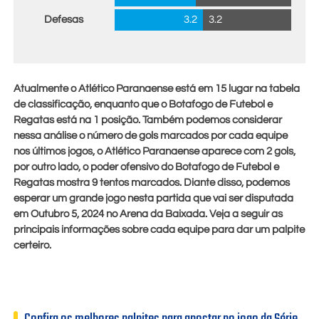
Defesas
3.2
3.2
Atualmente o Atlético Paranaense está em 15 lugar na tabela
de classificação, enquanto que o Botafogo de Futebol e
Regatas está na 1 posição. Também podemos considerar
nessa análise o número de gols marcados por cada equipe
nos últimos jogos, o Atlético Paranaense aparece com 2 gols,
por outro lado, o poder ofensivo do Botafogo de Futebol e
Regatas mostra 9 tentos marcados. Diante disso, podemos
esperar um grande jogo nesta partida que vai ser disputada
em
Outubro 5, 2024
no Arena da Baixada. Veja a seguir as
principais informações sobre cada equipe para dar um palpite
certeiro.