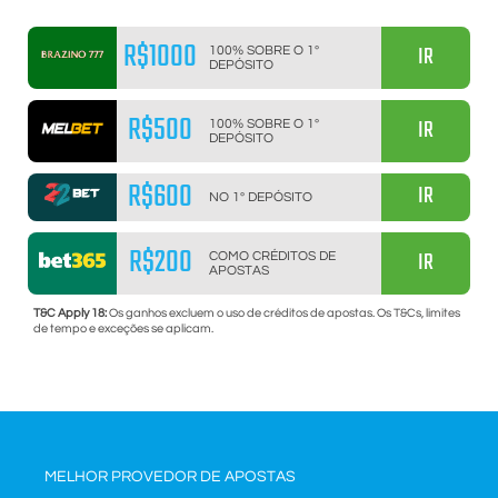
R$1000
IR
100% SOBRE O 1º
DEPÓSITO
R$500
IR
100% SOBRE O 1º
DEPÓSITO
R$600
IR
NO 1º DEPÓSITO
R$200
IR
COMO CRÉDITOS DE
APOSTAS
T&C Apply 18:
Os ganhos excluem o uso de créditos de apostas. Os T&Cs, limites
de tempo e exceções se aplicam.
MELHOR PROVEDOR DE APOSTAS