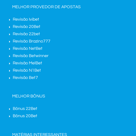
MELHOR PROVEDOR DE APOSTAS
Revisão Ivibet
Revisão 20Bet
Revisão 22bet
Revisão Brazino777
Revisão NetBet
Revisão Betwinner
Revisão MelBet
Revisão N1Bet
Revisão Bet7
MELHOR BÔNUS
Bônus 22Bet
Bônus 20Bet
MATÉRIAS INTERESSANTES