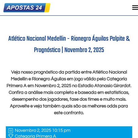
Atlético Nacional Medellin - Rionegro Águilas Palpite &
Prognóstico |
Novembro 2, 2025
Veja nosso prognóstico da partida entre Atlético Nacional
Medellin e Rionegro Águilas em jogo válido pela Categoría
Primera A em
Novembro 2, 2025
no Estadio Atanasio Girardot.
Confira a análise mais completa e baseada em estatísticas,
desempenho dos jogadores, fase dos times e muito mais.
Aproveite e veja também quais são as melhores odds para
este confronto.
Novembro 2, 2025 10:15 pm
Categoría Primera A