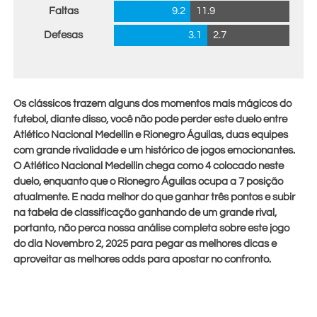
Faltas
9.2
11.9
Defesas
3.1
2.7
Os clássicos trazem alguns dos momentos mais mágicos do
futebol, diante disso, você não pode perder este duelo entre
Atlético Nacional Medellin e Rionegro Águilas, duas equipes
com grande rivalidade e um histórico de jogos emocionantes.
O Atlético Nacional Medellin chega como 4 colocado neste
duelo, enquanto que o Rionegro Águilas ocupa a 7 posição
atualmente. E nada melhor do que ganhar três pontos e subir
na tabela de classificação ganhando de um grande rival,
portanto, não perca nossa análise completa sobre este jogo
do dia
Novembro 2, 2025
para pegar as melhores dicas e
aproveitar as melhores odds para apostar no confronto.