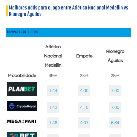
Melhores odds para o jogo entre Atlético Nacional Medellin vs
Rionegro Águilas
COMPARAÇÃO DE ODDS
Atlético
Rionegro
Nacional
Empate
Águilas
Medellin
Probabilidade
49%
23%
28%
1.44
4.00
7.00
1.42
4.10
7.00
1.46
4.07
6.84