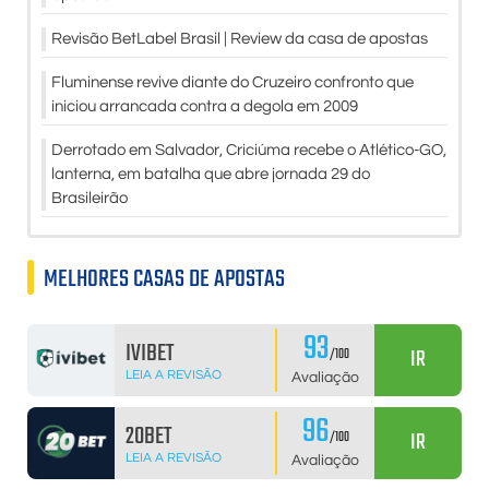
Revisão BetLabel Brasil | Review da casa de apostas
Fluminense revive diante do Cruzeiro confronto que
iniciou arrancada contra a degola em 2009
Derrotado em Salvador, Criciúma recebe o Atlético-GO,
lanterna, em batalha que abre jornada 29 do
Brasileirão
MELHORES CASAS DE APOSTAS
93
IVIBET
IR
/100
LEIA A REVISÃO
Avaliação
96
20BET
IR
/100
LEIA A REVISÃO
Avaliação