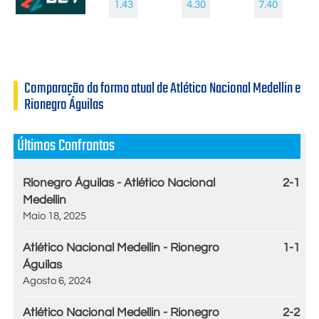
1.43
4.30
7.40
Comparação da forma atual de Atlético Nacional Medellin e
Rionegro Águilas
Últimos Confrontos
Rionegro Águilas - Atlético Nacional
2-1
Medellin
Maio 18, 2025
Atlético Nacional Medellin - Rionegro
1-1
Águilas
Agosto 6, 2024
Atlético Nacional Medellin - Rionegro
2-2