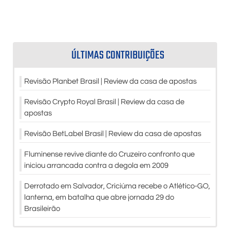
ÚLTIMAS CONTRIBUIÇÕES
Revisão Planbet Brasil | Review da casa de apostas
Revisão Crypto Royal Brasil | Review da casa de
apostas
Revisão BetLabel Brasil | Review da casa de apostas
Fluminense revive diante do Cruzeiro confronto que
iniciou arrancada contra a degola em 2009
Derrotado em Salvador, Criciúma recebe o Atlético-GO,
lanterna, em batalha que abre jornada 29 do
Brasileirão