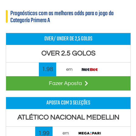
Prognósticos com as melhores odds para o jogo da
Categoría Primera A
OVER/ UNDER DE 2,5 GOLOS
OVER 2.5 GOLOS
1.98
em
Fazer Aposta
APOSTA COM 3 SELEÇÕES
ATLÉTICO NACIONAL MEDELLIN
1.99
em