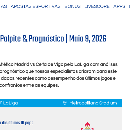
TAS
APOSTAS ESPORTIVAS
BONUS
LIVESCORE
APPS
 Palpite & Prognóstico |
Maio 9, 2026
tlético Madrid vs Celta de Vigo pela LaLiga com análises
 o prognóstico que nossos especialistas criaram para este
 dados recentes como desempenho dos últimos jogos e
 confrontos entre as equipes.
LaLiga
Metropolitano Stadium
dos últimos 10 jogos