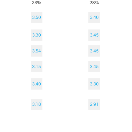
23%
28%
3.50
3.40
3.30
3.45
3.54
3.45
3.15
3.45
3.40
3.30
3.18
2.91