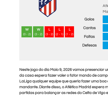
Atl
Ma
Golos
Cantos
W
W
L
L
L
(0 - 2)
(3 - 2)
(3 - 2)
(2 - 1)
(1 - 2)
Faltas
Defesas
Neste jogo do dia
Maio 9, 2026
vamos presenciar um 
da casa espera fazer valer o fator mando de campo p
LaLiga qualquer equipe que queria fazer uma b
mandante. Diante disso, o Atlético Madrid espera 
partidas para balançar as redes do Celta de Vigo 