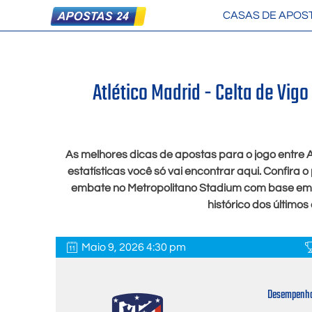
CASAS DE APOS
Atlético Madrid - Celta de Vigo
As melhores dicas de apostas para o jogo entre A
estatísticas você só vai encontrar aqui. Confira
embate no Metropolitano Stadium com base em
histórico dos últimos
Maio 9, 2026 4:30 pm
Desempenho 