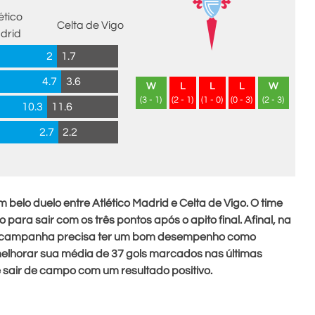
ético
Celta de Vigo
drid
2
1.7
4.7
3.6
W
L
L
L
W
(3 - 1)
(2 - 1)
(1 - 0)
(0 - 3)
(2 - 3)
10.3
11.6
2.7
2.2
belo duelo entre Atlético Madrid e Celta de Vigo. O time
ara sair com os três pontos após o apito final. Afinal, na
oa campanha precisa ter um bom desempenho como
melhorar sua média de 37 gols marcados nas últimas
e sair de campo com um resultado positivo.