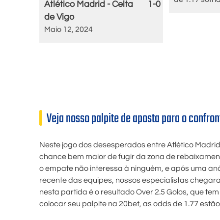
Atlético Madrid - Celta
1-0
de Vigo
Maio 12, 2024
Veja nosso palpite de aposta para o confront
Neste jogo dos desesperados entre Atlético Madri
chance bem maior de fugir da zona de rebaixament
o empate não interessa à ninguém, e após uma aná
recente das equipes, nossos especialistas chegar
nesta partida é o resultado Over 2.5 Golos, que t
colocar seu palpite na
20bet
, as odds de
1.77
estão