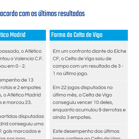
e acordo com os últimos resultados
tico Madrid
Forma da Celta de Vigo
passado, o Atlético
Em um confronto diante do Elche
ntou o Valencia C.F.
CF, o Celta de Vigo saiu de
ou em 0 - 2.
campo com um resultado de 3 -
1 no último jogo.
empenho de 13
errotas e 2 empates
Em 22 jogos disputados no
, o Atlético Madrid
último mês, o Celta de Vigo
ls e marcou 23.
conseguiu vencer 10 deles,
enquanto acumulou 9 derrotas e
partidas disputadas
ainda 3 empates.
adrid conseguiu uma
1 gols marcados e
Este desempenho dos últimos
dos por jogo.
jogos confere ao Celta de Vigo