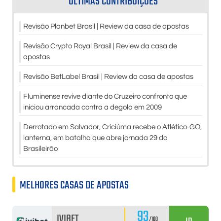
ÚLTIMAS CONTRIBUIÇÕES
Revisão Planbet Brasil | Review da casa de apostas
Revisão Crypto Royal Brasil | Review da casa de
apostas
Revisão BetLabel Brasil | Review da casa de apostas
Fluminense revive diante do Cruzeiro confronto que
iniciou arrancada contra a degola em 2009
Derrotado em Salvador, Criciúma recebe o Atlético-GO,
lanterna, em batalha que abre jornada 29 do
Brasileirão
MELHORES CASAS DE APOSTAS
93
IVIBET
/100