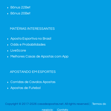
Bônus 22Bet
Bônus 20Bet
MATÉRIAS INTERESSANTES
Aposta Esportiva no Brasil
Odds e Probabilidades
LiveScore
Melhores Casas de Apostas com App
APOSTANDO EM ESPORTES
Corridas de Cavalos Apostas
Apostas de Futebol
Copyright © 2017-2026 casadeapostas.net. All rights reserved. |
Termos do
negócio
|
Contato