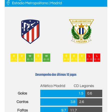
Estadio Metropolitano | Madrid
E
E
W
E
W
E
E
E
L
L
(1 - 1)
(1 - 1)
(0 - 1)
(1 - 1)
(3 - 0)
(0 - 0)
(1 - 1)
(1 - 1)
(0 - 2)
(2 - 0)
Desempenho dos últimos 10 jogos
Atlético Madrid
CD Leganés
Golos
1.5
0.6
Cantos
3.8
2.6
Faltas
9.7
11.7