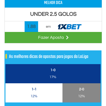
MELHOR DICA
UNDER 2.5 GOLOS
1.88
em
Fazer Aposta
As melhores dicas de apostas para jogos da LaLiga
1-0
17%
1-1
2-0
12%
12%