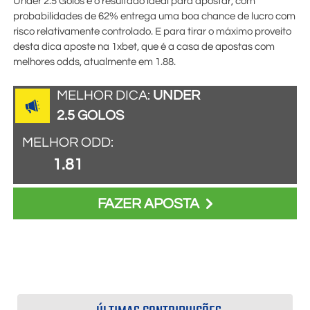
Under 2.5 Golos é o resultado ideal para apostar, com
probabilidades de 62% entrega uma boa chance de lucro com
risco relativamente controlado. E para tirar o máximo proveito
desta dica aposte na
1xbet
, que é a casa de apostas com
melhores odds, atualmente em
1.88
.
MELHOR DICA:
UNDER
2.5 GOLOS
MELHOR ODD:
1.81
FAZER APOSTA