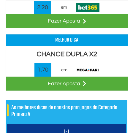
2.20
em
Fazer Aposta
MELHOR DICA
CHANCE DUPLA X2
1.70
em
Fazer Aposta
As melhores dicas de apostas para jogos da Categoría
Primera A
1-1