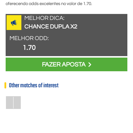
oferecendo odds excelentes no valor de
1.70
.
MELHOR DICA:
CHANCE DUPLA X2
MELHOR ODD:
1.70
FAZER APOSTA
Other matches of interest