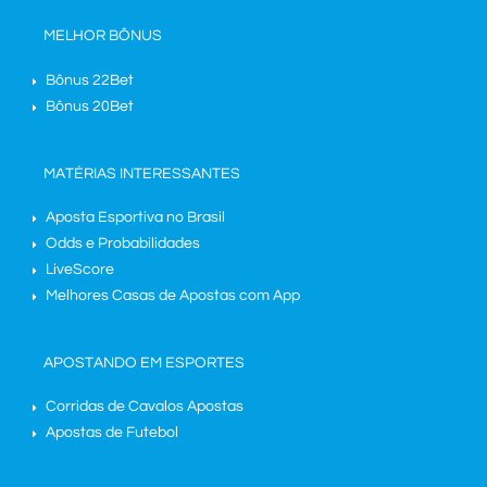
MELHOR BÔNUS
Bônus 22Bet
Bônus 20Bet
MATÉRIAS INTERESSANTES
Aposta Esportiva no Brasil
Odds e Probabilidades
LiveScore
Melhores Casas de Apostas com App
APOSTANDO EM ESPORTES
Corridas de Cavalos Apostas
Apostas de Futebol