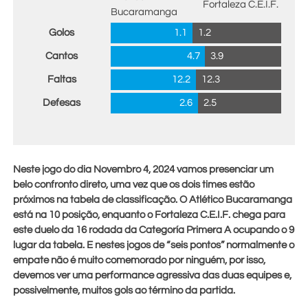
Fortaleza C.E.I.F.
Bucaramanga
Golos
1.1
1.2
Cantos
4.7
3.9
Faltas
12.2
12.3
Defesas
2.6
2.5
Neste jogo do dia
Novembro 4, 2024
vamos presenciar um
belo confronto direto, uma vez que os dois times estão
próximos na tabela de classificação. O Atlético Bucaramanga
está na 10 posição, enquanto o Fortaleza C.E.I.F. chega para
este duelo da 16 rodada da Categoría Primera A ocupando o 9
lugar da tabela. E nestes jogos de “seis pontos” normalmente o
empate não é muito comemorado por ninguém, por isso,
devemos ver uma performance agressiva das duas equipes e,
possivelmente, muitos gols ao término da partida.