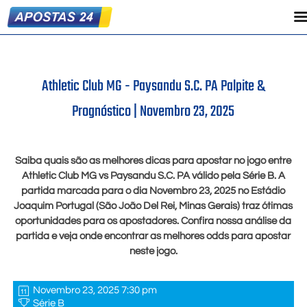
Athletic Club MG - Paysandu S.C. PA Palpite &
Prognóstico |
Novembro 23, 2025
Saiba quais são as melhores dicas para apostar no jogo entre
Athletic Club MG vs Paysandu S.C. PA válido pela Série B. A
partida marcada para o dia
Novembro 23, 2025
no Estádio
Joaquim Portugal (São João Del Rei, Minas Gerais) traz ótimas
oportunidades para os apostadores. Confira nossa análise da
partida e veja onde encontrar as melhores odds para apostar
neste jogo.
Novembro 23, 2025 7:30 pm
Série B