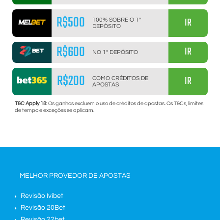
R$500
IR
100% SOBRE O 1º
DEPÓSITO
R$600
IR
NO 1º DEPÓSITO
R$200
IR
COMO CRÉDITOS DE
APOSTAS
T&C Apply 18:
Os ganhos excluem o uso de créditos de apostas. Os T&Cs, limites
de tempo e exceções se aplicam.
MELHOR PROVEDOR DE APOSTAS
Revisão Ivibet
Revisão 20Bet
Revisão 22bet