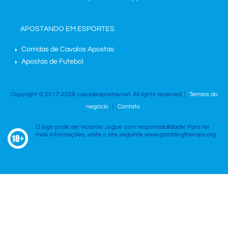
APOSTANDO EM ESPORTES
Corridas de Cavalos Apostas
Apostas de Futebol
Copyright © 2017-2026 casadeapostas.net. All rights reserved. |
Termos do
negócio
|
Contato
O jogo pode ser viciante. Jogue com responsabilidade! Para ter
mais informações, visite o site seguinte www.gamblingtherapy.org