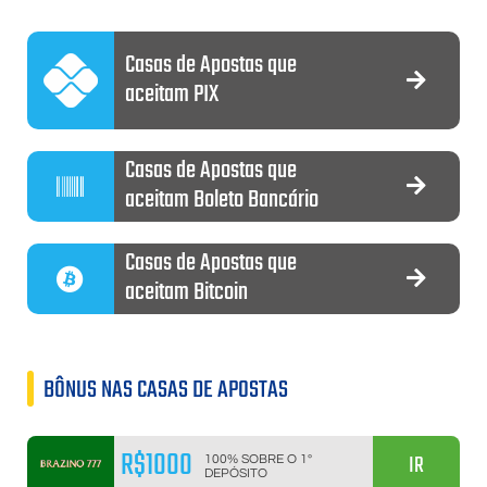
Casas de Apostas que
aceitam PIX
Casas de Apostas que
aceitam Boleto Bancário
Casas de Apostas que
aceitam Bitcoin
BÔNUS NAS CASAS DE APOSTAS
R$1000
IR
100% SOBRE O 1º
DEPÓSITO