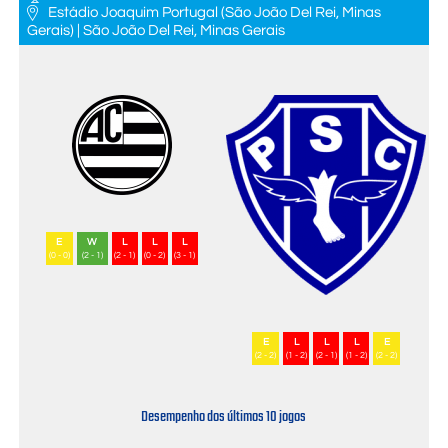
Estádio Joaquim Portugal (São João Del Rei, Minas
Gerais) | São João Del Rei, Minas Gerais
E
W
L
L
L
(0 - 0)
(2 - 1)
(2 - 1)
(0 - 2)
(3 - 1)
E
L
L
L
E
(2 - 2)
(1 - 2)
(2 - 1)
(1 - 2)
(2 - 2)
Desempenho dos últimos 10 jogos