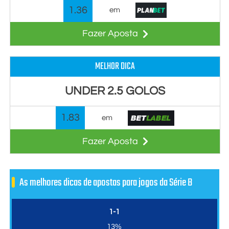
1.36
em
Fazer Aposta
MELHOR DICA
UNDER 2.5 GOLOS
1.83
em
Fazer Aposta
As melhores dicas de apostas para jogos da Série B
1-1
13%