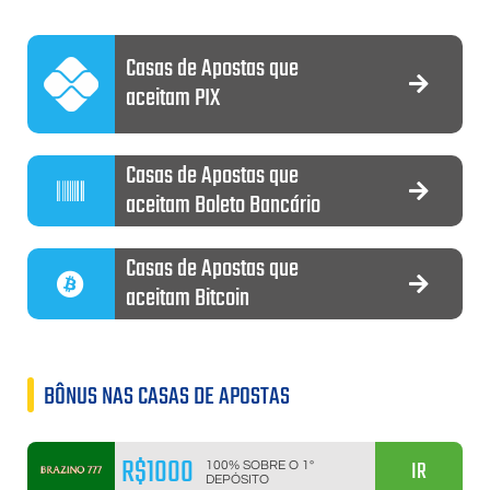
Casas de Apostas que
aceitam PIX
Casas de Apostas que
aceitam Boleto Bancário
Casas de Apostas que
aceitam Bitcoin
BÔNUS NAS CASAS DE APOSTAS
R$1000
IR
100% SOBRE O 1º
DEPÓSITO