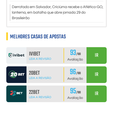
Derrotado em Salvador, Criciúma recebe o Atlético-GO,
lanterna, em batalha que abre jornada 29 do
Brasileirão
MELHORES CASAS DE APOSTAS
93
IVIBET
IR
/100
LEIA A REVISÃO
Avaliação
96
20BET
IR
/100
LEIA A REVISÃO
Avaliação
95
22BET
IR
/100
LEIA A REVISÃO
Avaliação