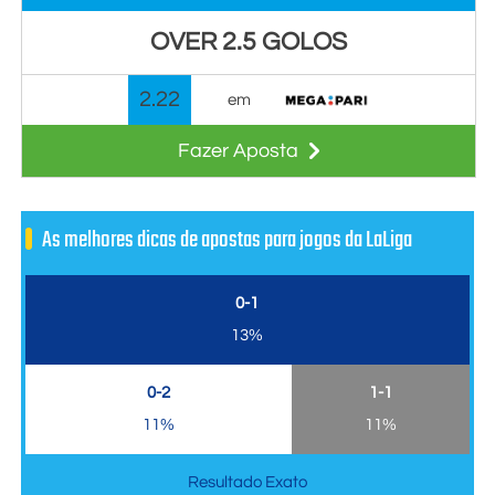
OVER 2.5 GOLOS
2.22
em
Fazer Aposta
As melhores dicas de apostas para jogos da LaLiga
0-1
13%
0-2
1-1
11%
11%
Resultado Exato