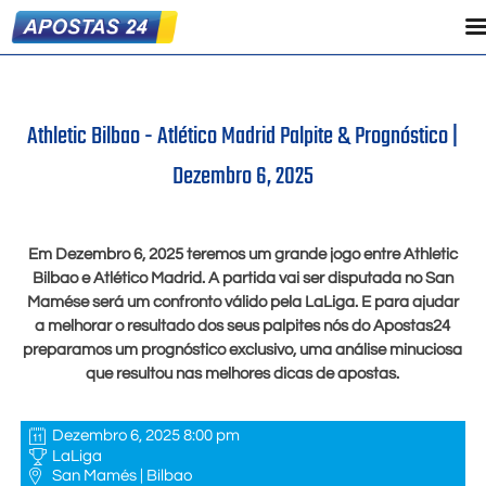
Athletic Bilbao - Atlético Madrid Palpite & Prognóstico |
Dezembro 6, 2025
Em
Dezembro 6, 2025
teremos um grande jogo entre Athletic
Bilbao e Atlético Madrid. A partida vai ser disputada no San
Mamése será um confronto válido pela LaLiga. E para ajudar
a melhorar o resultado dos seus palpites nós do Apostas24
preparamos um prognóstico exclusivo, uma análise minuciosa
que resultou nas melhores dicas de apostas.
Dezembro 6, 2025 8:00 pm
LaLiga
San Mamés | Bilbao