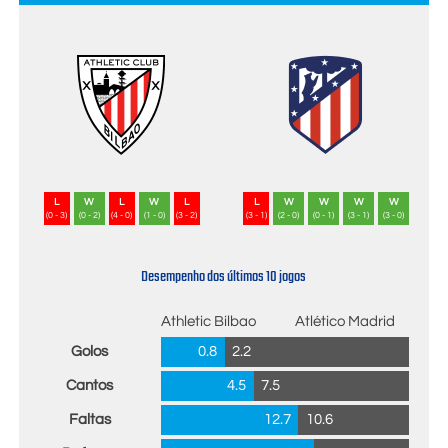
L
W
L
W
L
L
W
W
W
W
(0 - 3)
(0 - 2)
(4 - 0)
(1 - 0)
(3 - 2)
(3 - 1)
(2 - 0)
(0 - 1)
(3 - 1)
(3 - 0)
Desempenho dos últimos 10 jogos
Athletic Bilbao
Atlético Madrid
Golos
0.8
2.2
Cantos
4.5
7.5
Faltas
12.7
10.6