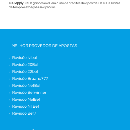
T&C Apply 18:
Os ganhos excluem o uso de créditos de apostas. Os T&Cs, limites
de tempo e exceções se aplicam.
MELHOR PROVEDOR DE APOSTAS
Revisão Ivibet
Revisão 20Bet
Revisão 22bet
Revisão Brazino777
Revisão NetBet
Revisão Betwinner
Revisão MelBet
Revisão N1Bet
Revisão Bet7