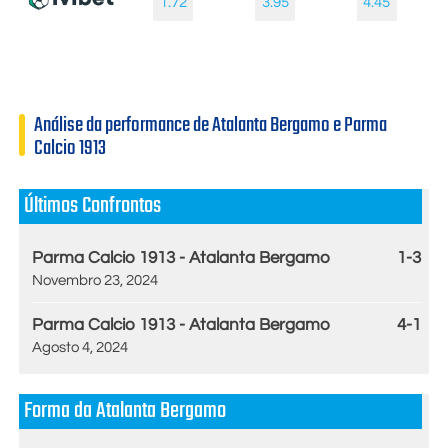
1.72
3.95
4.45
Análise da performance de Atalanta Bergamo e Parma
Calcio 1913
Últimos Confrontos
Parma Calcio 1913 - Atalanta Bergamo
1-3
Novembro 23, 2024
Parma Calcio 1913 - Atalanta Bergamo
4-1
Agosto 4, 2024
Forma da Atalanta Bergamo