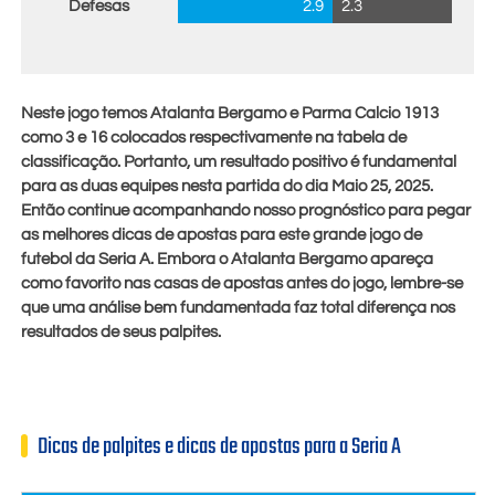
Defesas
2.9
2.3
Neste jogo temos Atalanta Bergamo e Parma Calcio 1913
como 3 e 16 colocados respectivamente na tabela de
classificação. Portanto, um resultado positivo é fundamental
para as duas equipes nesta partida do dia
Maio 25, 2025
.
Então continue acompanhando nosso prognóstico para pegar
as melhores dicas de apostas para este grande jogo de
futebol da Seria A. Embora o Atalanta Bergamo apareça
como favorito nas casas de apostas antes do jogo, lembre-se
que uma análise bem fundamentada faz total diferença nos
resultados de seus palpites.
Dicas de palpites e dicas de apostas para a Seria A