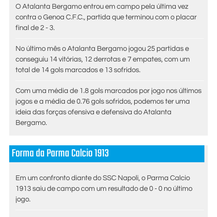
O Atalanta Bergamo entrou em campo pela última vez
contra o Genoa C.F.C., partida que terminou com o placar
final de 2 - 3.
No último mês o Atalanta Bergamo jogou 25 partidas e
conseguiu 14 vitórias, 12 derrotas e 7 empates, com um
total de 14 gols marcados e 13 sofridos.
Com uma média de 1.8 gols marcados por jogo nos últimos
jogos e a média de 0.76 gols sofridos, podemos ter uma
ideia das forças ofensiva e defensiva do Atalanta
Bergamo.
Forma da Parma Calcio 1913
Em um confronto diante do SSC Napoli, o Parma Calcio
1913 saiu de campo com um resultado de 0 - 0 no último
jogo.