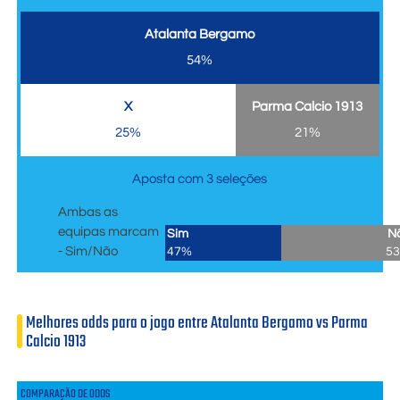
Atalanta Bergamo
54%
X
Parma Calcio 1913
25%
21%
Aposta com 3 seleções
Ambas as
equipas marcam
Sim
N
- Sim/Não
47%
5
Melhores odds para o jogo entre Atalanta Bergamo vs Parma
Calcio 1913
COMPARAÇÃO DE ODDS