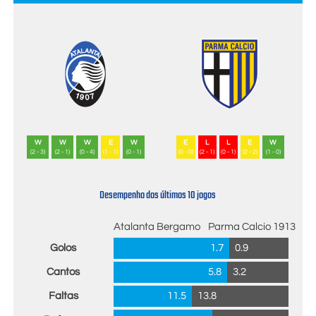
W
W
W
E
W
E
L
L
E
W
(2 - 3)
(2 - 1)
(0 - 4)
(1 - 1)
(0 - 1)
(0 - 0)
(2 - 1)
(0 - 1)
(2 - 2)
(1 - 0)
Desempenho dos últimos 10 jogos
Atalanta Bergamo
Parma Calcio 1913
Golos
1.7
0.9
Cantos
5.8
3.2
Faltas
11.5
13.8