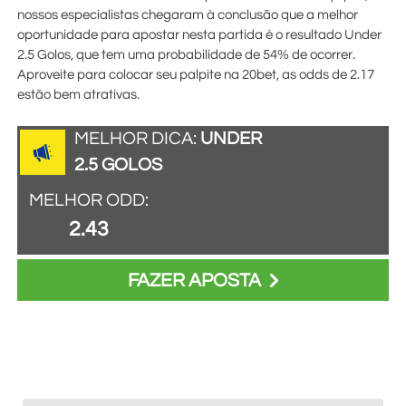
nossos especialistas chegaram à conclusão que a melhor
oportunidade para apostar nesta partida é o resultado Under
2.5 Golos, que tem uma probabilidade de 54% de ocorrer.
Aproveite para colocar seu palpite na
20bet
, as odds de
2.17
estão bem atrativas.
MELHOR DICA:
UNDER
2.5 GOLOS
MELHOR ODD:
2.43
FAZER APOSTA