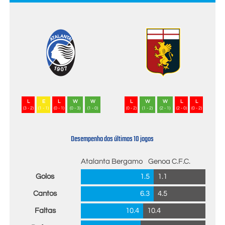
L
E
L
W
W
L
W
W
L
L
(3 - 2)
(1 - 1)
(0 - 1)
(0 - 3)
(1 - 0)
(0 - 2)
(1 - 2)
(2 - 1)
(2 - 0)
(0 - 2)
Desempenho dos últimos 10 jogos
Atalanta Bergamo
Genoa C.F.C.
Golos
1.5
1.1
Cantos
6.3
4.5
Faltas
10.4
10.4