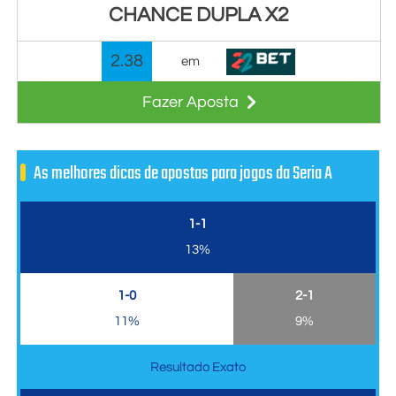
CHANCE DUPLA X2
2.38
em
Fazer Aposta
As melhores dicas de apostas para jogos da Seria A
1-1
13%
1-0
2-1
11%
9%
Resultado Exato