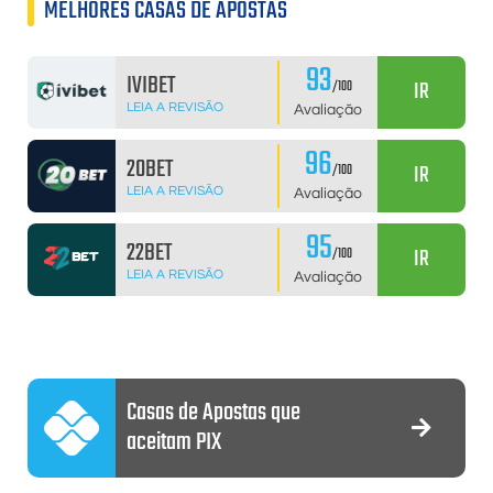
MELHORES CASAS DE APOSTAS
93
IVIBET
IR
/100
LEIA A REVISÃO
Avaliação
96
20BET
IR
/100
LEIA A REVISÃO
Avaliação
95
22BET
IR
/100
LEIA A REVISÃO
Avaliação
Casas de Apostas que
aceitam PIX