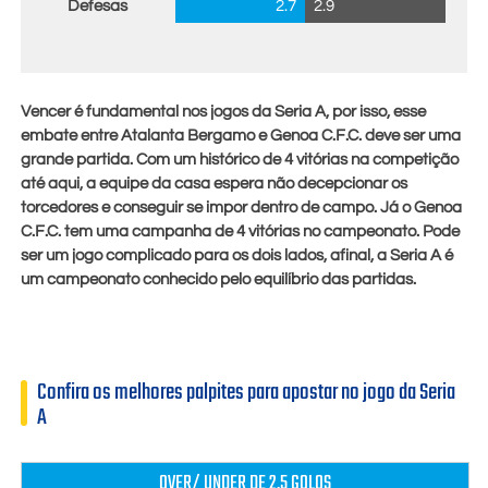
Defesas
2.7
2.9
Vencer é fundamental nos jogos da Seria A, por isso, esse
embate entre Atalanta Bergamo e Genoa C.F.C. deve ser uma
grande partida. Com um histórico de 4 vitórias na competição
até aqui, a equipe da casa espera não decepcionar os
torcedores e conseguir se impor dentro de campo. Já o Genoa
C.F.C. tem uma campanha de 4 vitórias no campeonato. Pode
ser um jogo complicado para os dois lados, afinal, a Seria A é
um campeonato conhecido pelo equilíbrio das partidas.
Confira os melhores palpites para apostar no jogo da Seria
A
OVER/ UNDER DE 2,5 GOLOS