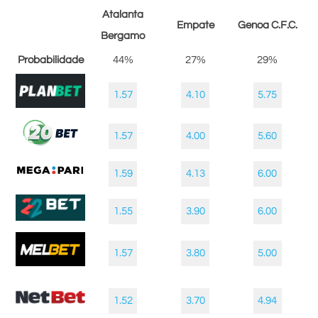
Atalanta
Empate
Genoa C.F.C.
Bergamo
Probabilidade
44%
27%
29%
1.57
4.10
5.75
1.57
4.00
5.60
1.59
4.13
6.00
1.55
3.90
6.00
1.57
3.80
5.00
1.52
3.70
4.94