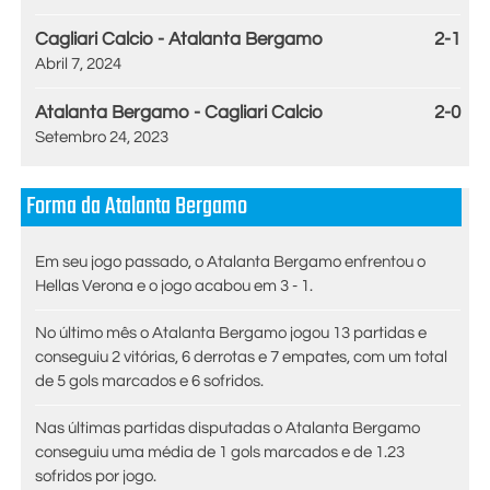
Cagliari Calcio - Atalanta Bergamo
2-1
Abril 7, 2024
Atalanta Bergamo - Cagliari Calcio
2-0
Setembro 24, 2023
Forma da Atalanta Bergamo
Em seu jogo passado, o Atalanta Bergamo enfrentou o
Hellas Verona e o jogo acabou em 3 - 1.
No último mês o Atalanta Bergamo jogou 13 partidas e
conseguiu 2 vitórias, 6 derrotas e 7 empates, com um total
de 5 gols marcados e 6 sofridos.
Nas últimas partidas disputadas o Atalanta Bergamo
conseguiu uma média de 1 gols marcados e de 1.23
sofridos por jogo.