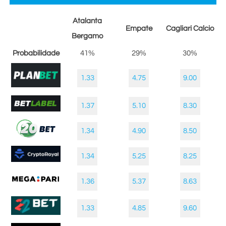
Atalanta
Empate
Cagliari Calcio
Bergamo
Probabilidade
41%
29%
30%
1.33
4.75
9.00
1.37
5.10
8.30
1.34
4.90
8.50
1.34
5.25
8.25
1.36
5.37
8.63
1.33
4.85
9.60