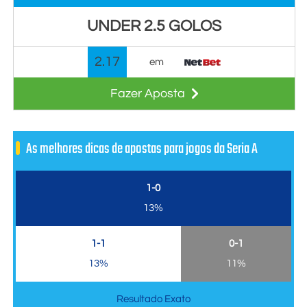
UNDER 2.5 GOLOS
2.17
em
Fazer Aposta
As melhores dicas de apostas para jogos da Seria A
1-0
13%
1-1
0-1
13%
11%
Resultado Exato