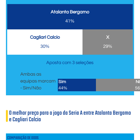
Atalanta Bergamo
41%
Cagliari Calcio
X
30%
29%
Aposta com 3 seleções
Ambas as
equipas marcam
Sim
N
- Sim/Não
44%
5
O melhor preço para o jogo da Seria A entre Atalanta Bergamo
e Cagliari Calcio
COMPARAÇÃO DE ODDS