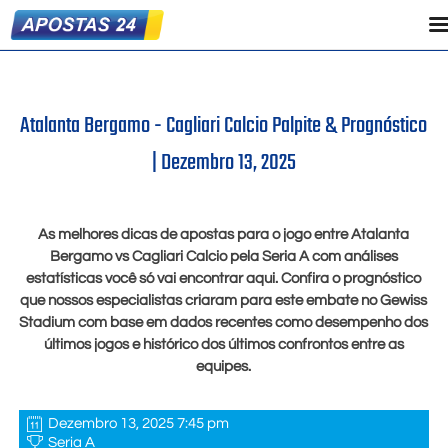
Atalanta Bergamo - Cagliari Calcio Palpite & Prognóstico
|
Dezembro 13, 2025
As melhores dicas de apostas para o jogo entre Atalanta
Bergamo vs Cagliari Calcio pela Seria A com análises
estatísticas você só vai encontrar aqui. Confira o prognóstico
que nossos especialistas criaram para este embate no Gewiss
Stadium com base em dados recentes como desempenho dos
últimos jogos e histórico dos últimos confrontos entre as
equipes.
Dezembro 13, 2025 7:45 pm
Seria A