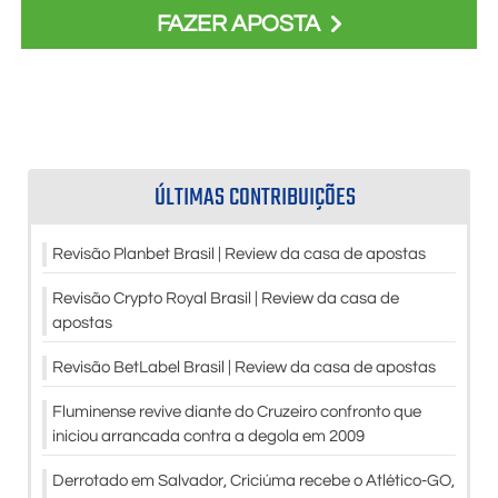
FAZER APOSTA
ÚLTIMAS CONTRIBUIÇÕES
Revisão Planbet Brasil | Review da casa de apostas
Revisão Crypto Royal Brasil | Review da casa de
apostas
Revisão BetLabel Brasil | Review da casa de apostas
Fluminense revive diante do Cruzeiro confronto que
iniciou arrancada contra a degola em 2009
Derrotado em Salvador, Criciúma recebe o Atlético-GO,