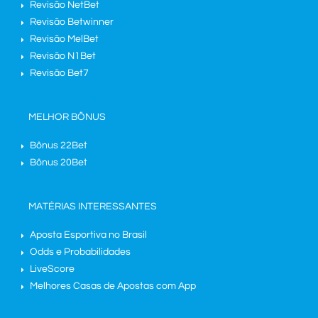
Revisão NetBet
Revisão Betwinner
Revisão MelBet
Revisão N1Bet
Revisão Bet7
MELHOR BÔNUS
Bônus 22Bet
Bônus 20Bet
MATÉRIAS INTERESSANTES
Aposta Esportiva no Brasil
Odds e Probabilidades
LiveScore
Melhores Casas de Apostas com App