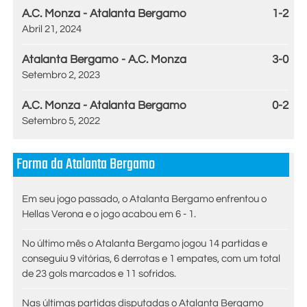
A.C. Monza - Atalanta Bergamo
1-2
Abril 21, 2024
Atalanta Bergamo - A.C. Monza
3-0
Setembro 2, 2023
A.C. Monza - Atalanta Bergamo
0-2
Setembro 5, 2022
Forma da Atalanta Bergamo
Em seu jogo passado, o Atalanta Bergamo enfrentou o
Hellas Verona e o jogo acabou em 6 - 1.
No último mês o Atalanta Bergamo jogou 14 partidas e
conseguiu 9 vitórias, 6 derrotas e 1 empates, com um total
de 23 gols marcados e 11 sofridos.
Nas últimas partidas disputadas o Atalanta Bergamo