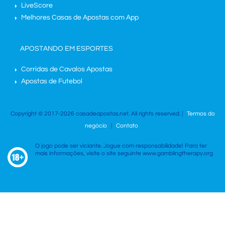
LiveScore
Melhores Casas de Apostas com App
APOSTANDO EM ESPORTES
Corridas de Cavalos Apostas
Apostas de Futebol
Copyright © 2017-2026 casadeapostas.net. All rights reserved. |
Termos do
negócio
|
Contato
O jogo pode ser viciante. Jogue com responsabilidade! Para ter
mais informações, visite o site seguinte www.gamblingtherapy.org