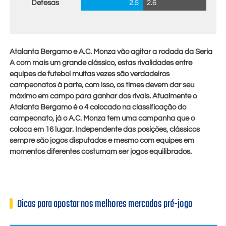
Defesas
2.5
2.6
Atalanta Bergamo e A.C. Monza vão agitar a rodada da Seria
A com mais um grande clássico, estas rivalidades entre
equipes de futebol muitas vezes são verdadeiros
campeonatos à parte, com isso, os times devem dar seu
máximo em campo para ganhar dos rivais. Atualmente o
Atalanta Bergamo é o 4 colocado na classificação do
campeonato, já o A.C. Monza tem uma campanha que o
coloca em 16 lugar. Independente das posições, clássicos
sempre são jogos disputados e mesmo com equipes em
momentos diferentes costumam ser jogos equilibrados.
Dicas para apostar nos melhores mercados pré-jogo