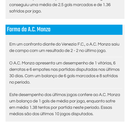
conseguiu uma média de 2.5 gols marcados e de 1.36
sofridos por jogo.
Forma da A.C. Monza
Em um confronto diante do Venezia F.C., o A.C. Monza saiu
de campo com um resultado de 2 - 2 no último jogo.
O A.C. Monza apresenta um desempenho de 1 vitórias, 6
derrotas e 6 empates nas partidas disputadas nos últimos
30 dias. Com um balanço de 6 gols marcados e 8 sofridos
no período.
Este desempenho dos últimos jogos confere ao A.C. Monza
um balanço de 1 gols de média por jogo, enquanto sofre
em média 1.38 tentos por partida neste período. Essas
médias são dos últimos 10 jogos disputados.