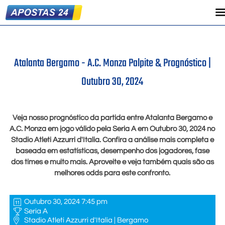
Atalanta Bergamo - A.C. Monza Palpite & Prognóstico |
Outubro 30, 2024
Veja nosso prognóstico da partida entre Atalanta Bergamo e
A.C. Monza em jogo válido pela Seria A em
Outubro 30, 2024
no
Stadio Atleti Azzurri d'Italia. Confira a análise mais completa e
baseada em estatísticas, desempenho dos jogadores, fase
dos times e muito mais. Aproveite e veja também quais são as
melhores odds para este confronto.
Outubro 30, 2024 7:45 pm
Seria A
Stadio Atleti Azzurri d'Italia | Bergamo