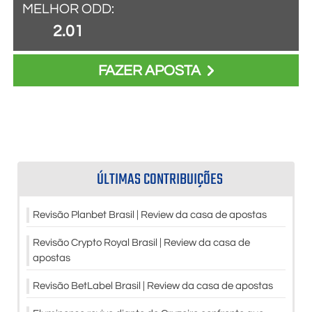
MELHOR ODD:
2.01
FAZER APOSTA
ÚLTIMAS CONTRIBUIÇÕES
Revisão Planbet Brasil | Review da casa de apostas
Revisão Crypto Royal Brasil | Review da casa de
apostas
Revisão BetLabel Brasil | Review da casa de apostas