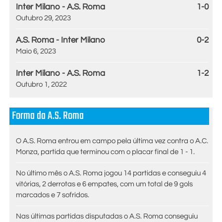
Inter Milano - A.S. Roma
1-0
Outubro 29, 2023
A.S. Roma - Inter Milano
0-2
Maio 6, 2023
Inter Milano - A.S. Roma
1-2
Outubro 1, 2022
Forma da A.S. Roma
O A.S. Roma entrou em campo pela última vez contra o A.C.
Monza, partida que terminou com o placar final de 1 - 1.
No último mês o A.S. Roma jogou 14 partidas e conseguiu 4
vitórias, 2 derrotas e 6 empates, com um total de 9 gols
marcados e 7 sofridos.
Nas últimas partidas disputadas o A.S. Roma conseguiu