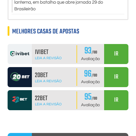
lanterna, em batalha que abre jornada 29 do
Brasileirão
MELHORES CASAS DE APOSTAS
93
IVIBET
IR
/100
LEIA A REVISÃO
Avaliação
96
20BET
IR
/100
LEIA A REVISÃO
Avaliação
95
22BET
IR
/100
LEIA A REVISÃO
Avaliação