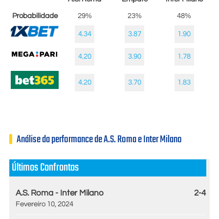
Probabilidade
29%
23%
48%
4.34
3.87
1.90
4.20
3.90
1.78
4.20
3.70
1.83
Análise da performance de A.S. Roma e Inter Milano
Últimos Confrontos
A.S. Roma - Inter Milano
2-4
Fevereiro 10, 2024