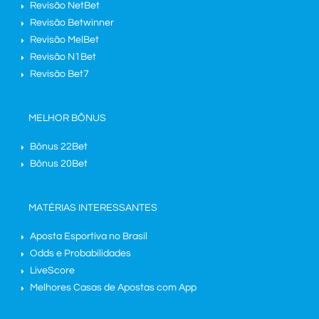
Revisão NetBet
Revisão Betwinner
Revisão MelBet
Revisão N1Bet
Revisão Bet7
MELHOR BÔNUS
Bônus 22Bet
Bônus 20Bet
MATÉRIAS INTERESSANTES
Aposta Esportiva no Brasil
Odds e Probabilidades
LiveScore
Melhores Casas de Apostas com App