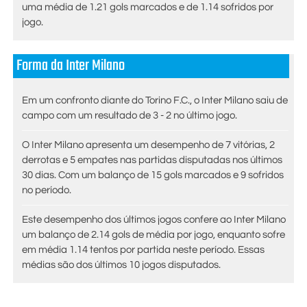
uma média de 1.21 gols marcados e de 1.14 sofridos por
jogo.
Forma da Inter Milano
Em um confronto diante do Torino F.C., o Inter Milano saiu de
campo com um resultado de 3 - 2 no último jogo.
O Inter Milano apresenta um desempenho de 7 vitórias, 2
derrotas e 5 empates nas partidas disputadas nos últimos
30 dias. Com um balanço de 15 gols marcados e 9 sofridos
no período.
Este desempenho dos últimos jogos confere ao Inter Milano
um balanço de 2.14 gols de média por jogo, enquanto sofre
em média 1.14 tentos por partida neste período. Essas
médias são dos últimos 10 jogos disputados.