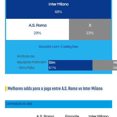
Inter Milano
48%
A.S. Roma
X
29%
23%
Aposta com 3 seleções
Ambas as
equipas marcam
Sim
N
- Sim/Não
61%
3
Melhores odds para o jogo entre A.S. Roma vs Inter Milano
COMPARAÇÃO DE ODDS
A.S. Roma
Empate
Inter Milano