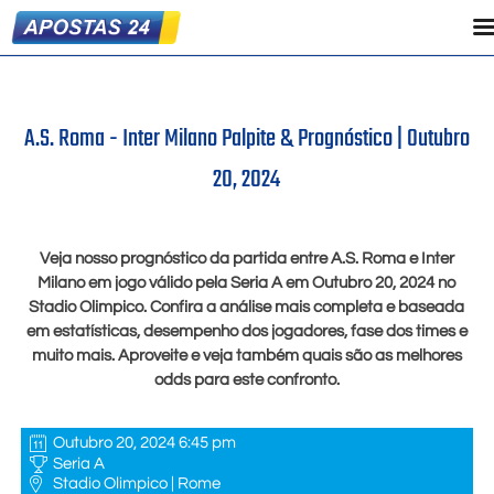
A.S. Roma - Inter Milano Palpite & Prognóstico |
Outubro
20, 2024
Veja nosso prognóstico da partida entre A.S. Roma e Inter
Milano em jogo válido pela Seria A em
Outubro 20, 2024
no
Stadio Olimpico. Confira a análise mais completa e baseada
em estatísticas, desempenho dos jogadores, fase dos times e
muito mais. Aproveite e veja também quais são as melhores
odds para este confronto.
Outubro 20, 2024 6:45 pm
Seria A
Stadio Olimpico | Rome