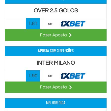
OVER 2.5 GOLOS
1.81
em
Fazer Aposta
APOSTA COM 3 SELEÇÕES
INTER MILANO
1.90
em
Fazer Aposta
MELHOR DICA