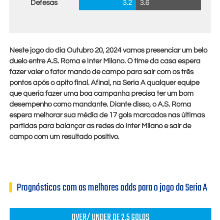
Defesas
3.2
3.6
Neste jogo do dia
Outubro 20, 2024
vamos presenciar um belo
duelo entre A.S. Roma e Inter Milano. O time da casa espera
fazer valer o fator mando de campo para sair com os três
pontos após o apito final. Afinal, na Seria A qualquer equipe
que queria fazer uma boa campanha precisa ter um bom
desempenho como mandante. Diante disso, o A.S. Roma
espera melhorar sua média de 17 gols marcados nas últimas
partidas para balançar as redes do Inter Milano e sair de
campo com um resultado positivo.
Prognósticos com as melhores odds para o jogo da Seria A
OVER/ UNDER DE 2,5 GOLOS