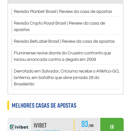
Revisão Planbet Brasil | Review da casa de apostas
Revisão Crypto Royal Brasil | Review da casa de
apostas
Revisão BetLabel Brasil | Review da casa de apostas
Fluminense revive diante do Cruzeiro confronto que
iniciou arrancada contra a degola em 2009
Derrotado em Salvador, Criciúma recebe o Atlético-GO,
lanterna, em batalha que abre jornada 29 do
Brasileirão
MELHORES CASAS DE APOSTAS
93
IVIBET
IR
/100