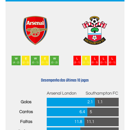
W
E
W
E
W
L
E
L
L
L
(4 - 2)
(2 - 2)
(0 - 1)
(1 - 1)
(0 - 2)
(3 - 1)
(1 - 1)
(0 - 3)
(3 - 1)
(0 - 1)
Desempenho dos últimos 10 jogos
Arsenal London
Southampton FC
Golos
2.1
1.1
Cantos
6.4
5
Faltas
11.8
11.1