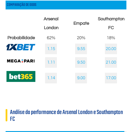
COMPARAÇÃO DE ODDS
Arsenal
Southampton
Empate
London
FC
Probabilidade
62%
20%
18%
1.15
9.55
20.00
1.11
9.50
21.00
1.14
9.00
17.00
Análise da performance de Arsenal London e Southampton
FC