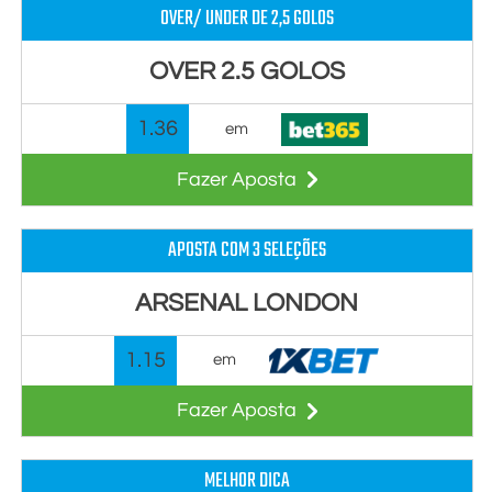
OVER/ UNDER DE 2,5 GOLOS
OVER 2.5 GOLOS
1.36
em
Fazer Aposta
APOSTA COM 3 SELEÇÕES
ARSENAL LONDON
1.15
em
Fazer Aposta
MELHOR DICA