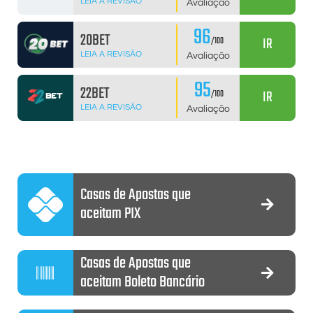
LEIA A REVISÃO
Avaliação
96
20BET
IR
/100
LEIA A REVISÃO
Avaliação
95
22BET
IR
/100
LEIA A REVISÃO
Avaliação
Casas de Apostas que
aceitam PIX
Casas de Apostas que
aceitam Boleto Bancário