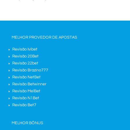
MELHOR PROVEDOR DE APOSTAS
Revisão Ivibet
Revisão 20Bet
Revisão 22bet
Revisão Brazino777
Revisão NetBet
Revisão Betwinner
Revisão MelBet
Revisão N1Bet
Revisão Bet7
MELHOR BÔNUS