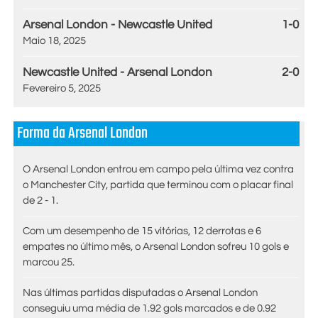
Arsenal London - Newcastle United
1-0
Maio 18, 2025
Newcastle United - Arsenal London
2-0
Fevereiro 5, 2025
Forma da Arsenal London
O Arsenal London entrou em campo pela última vez contra
o Manchester City, partida que terminou com o placar final
de 2 - 1.
Com um desempenho de 15 vitórias, 12 derrotas e 6
empates no último mês, o Arsenal London sofreu 10 gols e
marcou 25.
Nas últimas partidas disputadas o Arsenal London
conseguiu uma média de 1.92 gols marcados e de 0.92