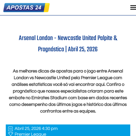
Arsenal London - Newcastle United Palpite &
Prognóstico |
Abril 25, 2026
As melhores dicas de apostas para o jogo entre Arsenal
London vs Newcastle United pela Premier League com
análises estatísticas você só vai encontrar aqui. Confira o
prognóstico que nossos especialistas criaram para este
embate no Emirates Stadium com base em dados recentes
como desempenho dos últimos jogos e histórico dos últimos
confrontos entre as equipes.
Abril 25, 2026 4:30 pm
Premier League