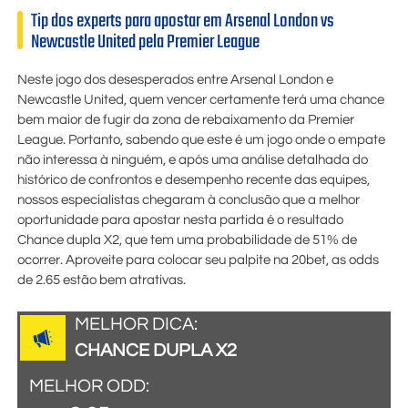
Tip dos experts para apostar em Arsenal London vs
Newcastle United pela Premier League
Neste jogo dos desesperados entre Arsenal London e
Newcastle United, quem vencer certamente terá uma chance
bem maior de fugir da zona de rebaixamento da Premier
League. Portanto, sabendo que este é um jogo onde o empate
não interessa à ninguém, e após uma análise detalhada do
histórico de confrontos e desempenho recente das equipes,
nossos especialistas chegaram à conclusão que a melhor
oportunidade para apostar nesta partida é o resultado
Chance dupla X2, que tem uma probabilidade de 51% de
ocorrer. Aproveite para colocar seu palpite na
20bet
, as odds
de
2.65
estão bem atrativas.
MELHOR DICA:
CHANCE DUPLA X2
MELHOR ODD: