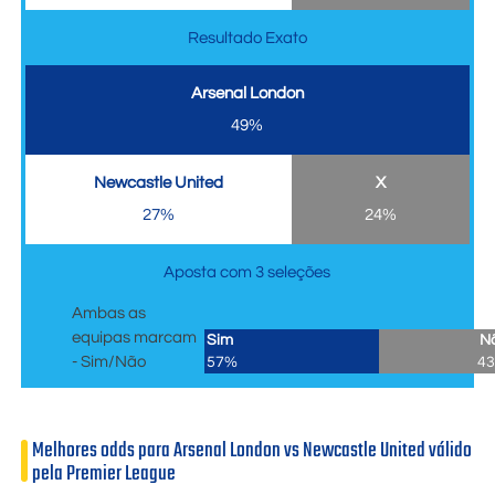
Resultado Exato
Arsenal London
49%
Newcastle United
X
27%
24%
Aposta com 3 seleções
Ambas as
equipas marcam
Sim
N
- Sim/Não
57%
4
Melhores odds para Arsenal London vs Newcastle United válido
pela Premier League