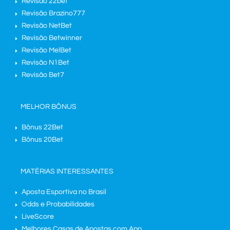
Revisão 22bet
Revisão Brazino777
Revisão NetBet
Revisão Betwinner
Revisão MelBet
Revisão N1Bet
Revisão Bet7
MELHOR BÔNUS
Bônus 22Bet
Bônus 20Bet
MATÉRIAS INTERESSANTES
Aposta Esportiva no Brasil
Odds e Probabilidades
LiveScore
Melhores Casas de Apostas com App