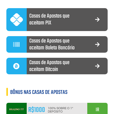
Casas de Apostas que
aceitam PIX
Casas de Apostas que
aceitam Boleto Bancário
Casas de Apostas que
aceitam Bitcoin
BÔNUS NAS CASAS DE APOSTAS
R$1000
IR
100% SOBRE O 1º
DEPÓSITO