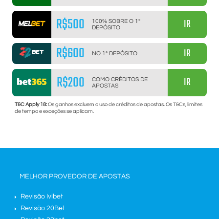
R$500
IR
100% SOBRE O 1º
DEPÓSITO
R$600
IR
NO 1º DEPÓSITO
R$200
IR
COMO CRÉDITOS DE
APOSTAS
T&C Apply 18:
Os ganhos excluem o uso de créditos de apostas. Os T&Cs, limites
de tempo e exceções se aplicam.
MELHOR PROVEDOR DE APOSTAS
Revisão Ivibet
Revisão 20Bet