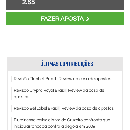
2.65
FAZER APOSTA
ÚLTIMAS CONTRIBUIÇÕES
Revisão Planbet Brasil | Review da casa de apostas
Revisão Crypto Royal Brasil | Review da casa de
apostas
Revisão BetLabel Brasil | Review da casa de apostas
Fluminense revive diante do Cruzeiro confronto que
iniciou arrancada contra a degola em 2009