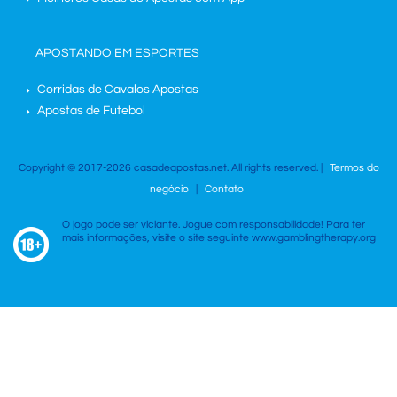
APOSTANDO EM ESPORTES
Corridas de Cavalos Apostas
Apostas de Futebol
Copyright © 2017-2026 casadeapostas.net. All rights reserved. |
Termos do
negócio
|
Contato
O jogo pode ser viciante. Jogue com responsabilidade! Para ter
mais informações, visite o site seguinte www.gamblingtherapy.org