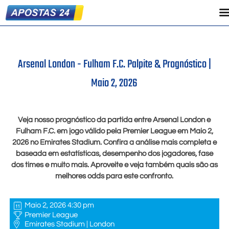
Arsenal London - Fulham F.C. Palpite & Prognóstico |
Maio 2, 2026
Veja nosso prognóstico da partida entre Arsenal London e
Fulham F.C. em jogo válido pela Premier League em
Maio 2,
2026
no Emirates Stadium. Confira a análise mais completa e
baseada em estatísticas, desempenho dos jogadores, fase
dos times e muito mais. Aproveite e veja também quais são as
melhores odds para este confronto.
Maio 2, 2026 4:30 pm
Premier League
Emirates Stadium | London