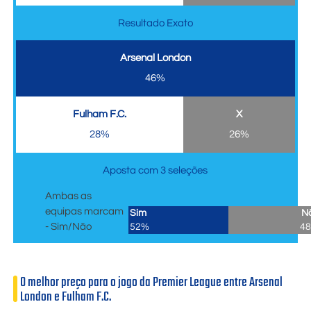
Resultado Exato
Arsenal London
46%
Fulham F.C.
X
28%
26%
Aposta com 3 seleções
Ambas as
equipas marcam
Sim
N
- Sim/Não
52%
4
O melhor preço para o jogo da Premier League entre Arsenal
London e Fulham F.C.