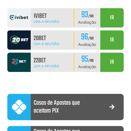
93
IVIBET
IR
/100
LEIA A REVISÃO
Avaliação
96
20BET
IR
/100
LEIA A REVISÃO
Avaliação
95
22BET
IR
/100
LEIA A REVISÃO
Avaliação
Casas de Apostas que
aceitam PIX