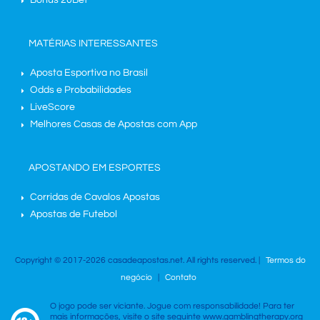
MATÉRIAS INTERESSANTES
Aposta Esportiva no Brasil
Odds e Probabilidades
LiveScore
Melhores Casas de Apostas com App
APOSTANDO EM ESPORTES
Corridas de Cavalos Apostas
Apostas de Futebol
Copyright © 2017-2026 casadeapostas.net. All rights reserved. |
Termos do
negócio
|
Contato
O jogo pode ser viciante. Jogue com responsabilidade! Para ter
mais informações, visite o site seguinte www.gamblingtherapy.org