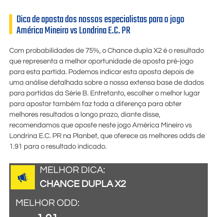
Dica de aposta dos nossos especialistas para o jogo
América Mineiro vs Londrina E.C. PR
Com probabilidades de 75%, o Chance dupla X2 é o resultado
que representa a melhor oportunidade de aposta pré-jogo
para esta partida. Podemos indicar esta aposta depois de
uma análise detalhada sobre a nossa extensa base de dados
para partidas da Série B. Entretanto, escolher o melhor lugar
para apostar também faz toda a diferença para obter
melhores resultados a longo prazo, diante disse,
recomendamos que aposte neste jogo América Mineiro vs
Londrina E.C. PR na
Planbet
, que oferece as melhores odds de
1.91
para o resultado indicado.
MELHOR DICA:
CHANCE DUPLA X2
MELHOR ODD: