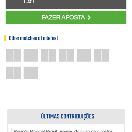
1.91
FAZER APOSTA
Other matches of interest
ÚLTIMAS CONTRIBUIÇÕES
Revisão Planbet Brasil | Review da casa de apostas