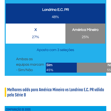
Londrina E.C. PR
48%
X
América Mineiro
27%
25%
Aposta com 3 seleções
Ambas as
equipas marcam
Sim
N
- Sim/Não
45%
5
Melhores odds para América Mineiro vs Londrina E.C. PR válido
pela Série B
COMPARAÇÃO DE ODDS