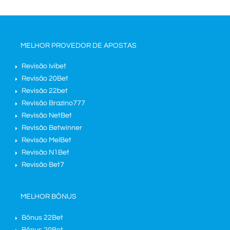
MELHOR PROVEDOR DE APOSTAS
Revisão Ivibet
Revisão 20Bet
Revisão 22bet
Revisão Brazino777
Revisão NetBet
Revisão Betwinner
Revisão MelBet
Revisão N1Bet
Revisão Bet7
MELHOR BÔNUS
Bônus 22Bet
Bônus 20Bet