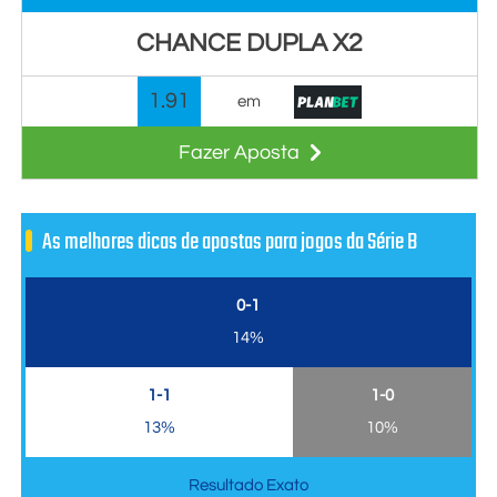
CHANCE DUPLA X2
1.91
em
Fazer Aposta
As melhores dicas de apostas para jogos da Série B
0-1
14%
1-1
1-0
13%
10%
Resultado Exato