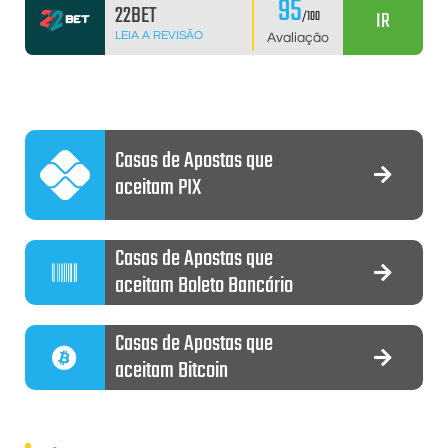
95
22BET
IR
/100
LEIA A REVISÃO
Avaliação
Casas de Apostas que
aceitam PIX
Casas de Apostas que
aceitam Boleto Bancário
Casas de Apostas que
aceitam Bitcoin