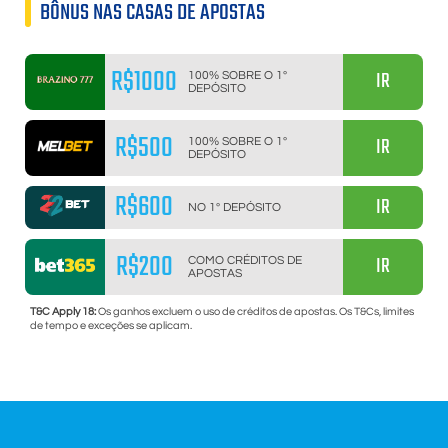
BÔNUS NAS CASAS DE APOSTAS
R$1000
IR
100% SOBRE O 1º
DEPÓSITO
R$500
IR
100% SOBRE O 1º
DEPÓSITO
R$600
IR
NO 1º DEPÓSITO
R$200
IR
COMO CRÉDITOS DE
APOSTAS
T&C Apply 18:
Os ganhos excluem o uso de créditos de apostas. Os T&Cs, limites
de tempo e exceções se aplicam.