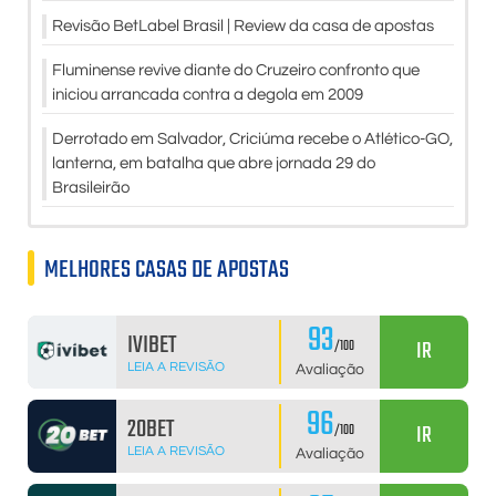
Revisão BetLabel Brasil | Review da casa de apostas
Fluminense revive diante do Cruzeiro confronto que
iniciou arrancada contra a degola em 2009
Derrotado em Salvador, Criciúma recebe o Atlético-GO,
lanterna, em batalha que abre jornada 29 do
Brasileirão
MELHORES CASAS DE APOSTAS
93
IVIBET
IR
/100
LEIA A REVISÃO
Avaliação
96
20BET
IR
/100
LEIA A REVISÃO
Avaliação