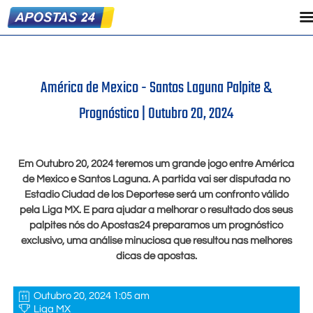
América de Mexico - Santos Laguna Palpite &
Prognóstico |
Outubro 20, 2024
Em
Outubro 20, 2024
teremos um grande jogo entre América
de Mexico e Santos Laguna. A partida vai ser disputada no
Estadio Ciudad de los Deportese será um confronto válido
pela Liga MX. E para ajudar a melhorar o resultado dos seus
palpites nós do Apostas24 preparamos um prognóstico
exclusivo, uma análise minuciosa que resultou nas melhores
dicas de apostas.
Outubro 20, 2024 1:05 am
Liga MX