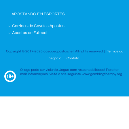
APOSTANDO EM ESPORTES
Corridas de Cavalos Apostas
Apostas de Futebol
Copyright © 2017-2026 casadeapostas.net. All rights reserved. |
Termos do
negócio
|
Contato
O jogo pode ser viciante. Jogue com responsabilidade! Para ter
mais informações, visite o site seguinte www.gamblingtherapy.org