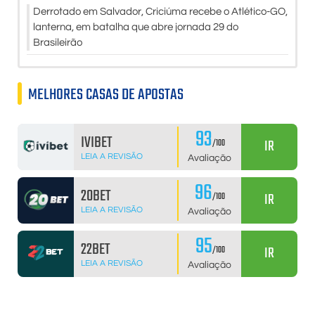
Derrotado em Salvador, Criciúma recebe o Atlético-GO,
lanterna, em batalha que abre jornada 29 do
Brasileirão
MELHORES CASAS DE APOSTAS
93
IVIBET
IR
/100
LEIA A REVISÃO
Avaliação
96
20BET
IR
/100
LEIA A REVISÃO
Avaliação
95
22BET
IR
/100
LEIA A REVISÃO
Avaliação