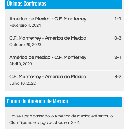
Últimos Confrontos
América de Mexico - C.F. Monterrey
1-1
Fevereiro 4, 2024
C.F. Monterrey - América de Mexico
0-3
Outubro 29, 2023
América de Mexico - C.F. Monterrey
2-1
Abril 9, 2023
C.F. Monterrey - América de Mexico
3-2
Julho 10, 2022
Forma da América de Mexico
Em seu jogo passado, o América de Mexico enfrentou o
Club Tijuana e o jogo acabou em 2 - 2.