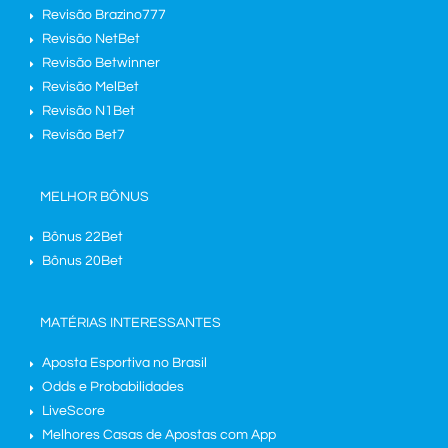
Revisão Brazino777
Revisão NetBet
Revisão Betwinner
Revisão MelBet
Revisão N1Bet
Revisão Bet7
MELHOR BÔNUS
Bônus 22Bet
Bônus 20Bet
MATÉRIAS INTERESSANTES
Aposta Esportiva no Brasil
Odds e Probabilidades
LiveScore
Melhores Casas de Apostas com App