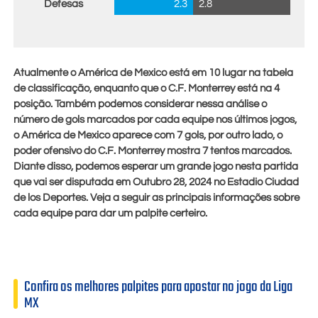
Defesas
2.3
2.8
Atualmente o América de Mexico está em 10 lugar na tabela
de classificação, enquanto que o C.F. Monterrey está na 4
posição. Também podemos considerar nessa análise o
número de gols marcados por cada equipe nos últimos jogos,
o América de Mexico aparece com 7 gols, por outro lado, o
poder ofensivo do C.F. Monterrey mostra 7 tentos marcados.
Diante disso, podemos esperar um grande jogo nesta partida
que vai ser disputada em
Outubro 28, 2024
no Estadio Ciudad
de los Deportes. Veja a seguir as principais informações sobre
cada equipe para dar um palpite certeiro.
Confira os melhores palpites para apostar no jogo da Liga
MX