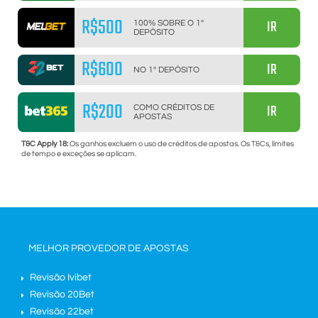
R$500
IR
100% SOBRE O 1º
DEPÓSITO
R$600
IR
NO 1º DEPÓSITO
R$200
IR
COMO CRÉDITOS DE
APOSTAS
T&C Apply 18:
Os ganhos excluem o uso de créditos de apostas. Os T&Cs, limites
de tempo e exceções se aplicam.
MELHOR PROVEDOR DE APOSTAS
Revisão Ivibet
Revisão 20Bet
Revisão 22bet