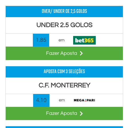
OVER/ UNDER DE 2,5 GOLOS
UNDER 2.5 GOLOS
1.85
em
Fazer Aposta
APOSTA COM 3 SELEÇÕES
C.F. MONTERREY
4.10
em
Fazer Aposta