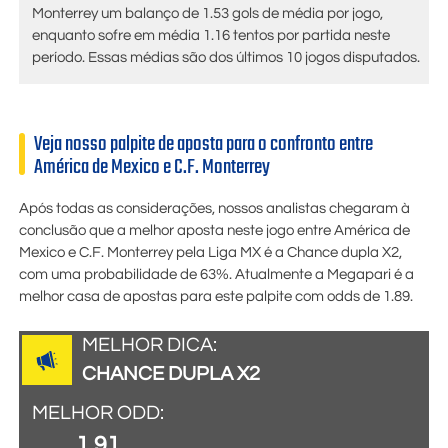
Monterrey um balanço de 1.53 gols de média por jogo,
enquanto sofre em média 1.16 tentos por partida neste
período. Essas médias são dos últimos 10 jogos disputados.
Veja nosso palpite de aposta para o confronto entre
América de Mexico e C.F. Monterrey
Após todas as considerações, nossos analistas chegaram à
conclusão que a melhor aposta neste jogo entre América de
Mexico e C.F. Monterrey pela Liga MX é a Chance dupla X2,
com uma probabilidade de 63%. Atualmente a
Megapari
é a
melhor casa de apostas para este palpite com odds de
1.89
.
MELHOR DICA:
CHANCE DUPLA X2
MELHOR ODD:
1.91