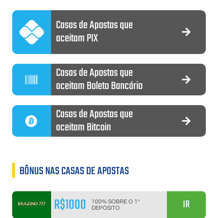
Casas de Apostas que
aceitam PIX
Casas de Apostas que
aceitam Boleto Bancário
Casas de Apostas que
aceitam Bitcoin
BÔNUS NAS CASAS DE APOSTAS
R$1000
IR
100% SOBRE O 1º
DEPÓSITO