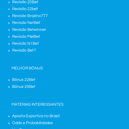
Revisão 20Bet
Revisão 22bet
Revisão Brazino777
Revisão NetBet
Revisão Betwinner
Revisão MelBet
Revisão N1Bet
Revisão Bet7
MELHOR BÔNUS
Bônus 22Bet
Bônus 20Bet
MATÉRIAS INTERESSANTES
Aposta Esportiva no Brasil
Odds e Probabilidades