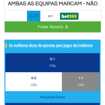
AMBAS AS EQUIPAS MARCAM - NÃO
2.20
em
Fazer Aposta
As melhores dicas de apostas para jogos da Eredivisie
0-1
17%
0-2
1-1
12%
12%
Resultado Exato