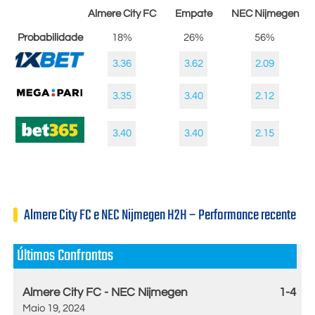
Almere City FC
Empate
NEC Nijmegen
Probabilidade
18%
26%
56%
3.36
3.62
2.09
3.35
3.40
2.12
3.40
3.40
2.15
Almere City FC e NEC Nijmegen H2H – Performance recente
Últimos Confrontos
Almere City FC - NEC Nijmegen
1-4
Maio 19, 2024