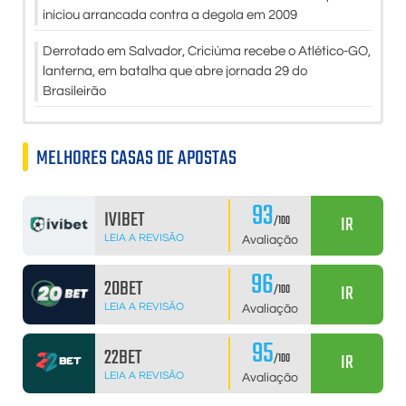
iniciou arrancada contra a degola em 2009
Derrotado em Salvador, Criciúma recebe o Atlético-GO,
lanterna, em batalha que abre jornada 29 do
Brasileirão
MELHORES CASAS DE APOSTAS
93
IVIBET
IR
/100
LEIA A REVISÃO
Avaliação
96
20BET
IR
/100
LEIA A REVISÃO
Avaliação
95
22BET
IR
/100
LEIA A REVISÃO
Avaliação