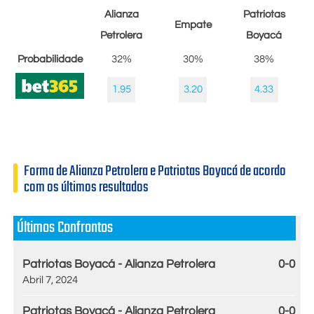
Alianza
Patriotas
Empate
Petrolera
Boyacá
Probabilidade
32%
30%
38%
1.95
3.20
4.33
Forma de Alianza Petrolera e Patriotas Boyacá de acordo
com os últimos resultados
Últimos Confrontos
Patriotas Boyacá - Alianza Petrolera
0-0
Abril 7, 2024
Patriotas Boyacá - Alianza Petrolera
0-0