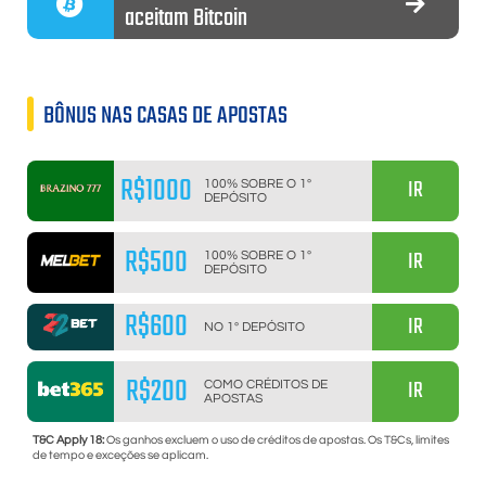
aceitam Bitcoin
BÔNUS NAS CASAS DE APOSTAS
R$1000
IR
100% SOBRE O 1º
DEPÓSITO
R$500
IR
100% SOBRE O 1º
DEPÓSITO
R$600
IR
NO 1º DEPÓSITO
R$200
IR
COMO CRÉDITOS DE
APOSTAS
T&C Apply 18:
Os ganhos excluem o uso de créditos de apostas. Os T&Cs, limites
de tempo e exceções se aplicam.