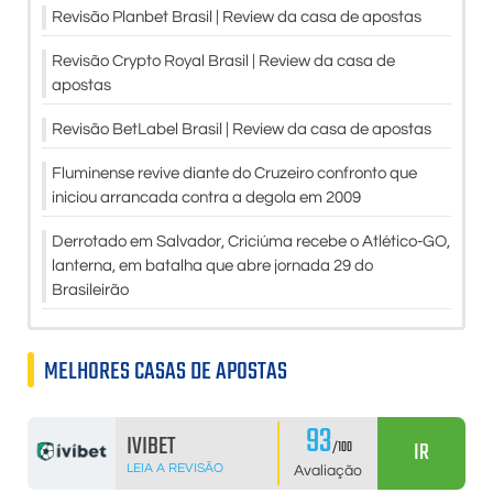
Revisão Planbet Brasil | Review da casa de apostas
Revisão Crypto Royal Brasil | Review da casa de
apostas
Revisão BetLabel Brasil | Review da casa de apostas
Fluminense revive diante do Cruzeiro confronto que
iniciou arrancada contra a degola em 2009
Derrotado em Salvador, Criciúma recebe o Atlético-GO,
lanterna, em batalha que abre jornada 29 do
Brasileirão
MELHORES CASAS DE APOSTAS
93
IVIBET
IR
/100
LEIA A REVISÃO
Avaliação