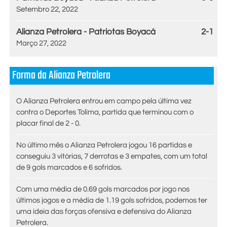
Setembro 22, 2022
Alianza Petrolera - Patriotas Boyacá
2-1
Março 27, 2022
Forma da Alianza Petrolera
O Alianza Petrolera entrou em campo pela última vez
contra o Deportes Tolima, partida que terminou com o
placar final de 2 - 0.
No último mês o Alianza Petrolera jogou 16 partidas e
conseguiu 3 vitórias, 7 derrotas e 3 empates, com um total
de 9 gols marcados e 6 sofridos.
Com uma média de 0.69 gols marcados por jogo nos
últimos jogos e a média de 1.19 gols sofridos, podemos ter
uma ideia das forças ofensiva e defensiva do Alianza
Petrolera.