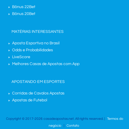
Bônus 22Bet
Bônus 20Bet
MATÉRIAS INTERESSANTES
Aposta Esportiva no Brasil
Odds e Probabilidades
LiveScore
Melhores Casas de Apostas com App
APOSTANDO EM ESPORTES
Corridas de Cavalos Apostas
Apostas de Futebol
Copyright © 2017-2026 casadeapostas.net. All rights reserved. |
Termos do
negócio
|
Contato