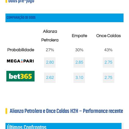
odds pré-jogo
COMPARAÇÃO DE ODDS
Alianza
Empate
Once Caldas
Petrolera
Probabilidade
27%
30%
43%
2.80
2.85
2.75
2.62
3.10
2.75
Alianza Petrolera e Once Caldas H2H – Performance recente
Últimos Confrontos