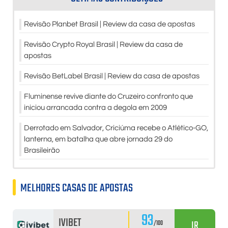
Revisão Planbet Brasil | Review da casa de apostas
Revisão Crypto Royal Brasil | Review da casa de
apostas
Revisão BetLabel Brasil | Review da casa de apostas
Fluminense revive diante do Cruzeiro confronto que
iniciou arrancada contra a degola em 2009
Derrotado em Salvador, Criciúma recebe o Atlético-GO,
lanterna, em batalha que abre jornada 29 do
Brasileirão
MELHORES CASAS DE APOSTAS
93
IVIBET
IR
/100