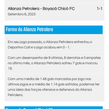
Alianza Petrolera - Boyacá Chicó FC
1-1
Setembro 6, 2023
Forma da Alianza Petrolera
Em seu jogo passado, o Alianza Petrolera enfrentou o
Deportivo Cali e o jogo acabou em 0 - 1.
Com um desempenho de 9 vitórias, 8 derrotas e 5 empates
no último mês, o Alianza Petrolera sofreu 7 gols e marcou
19.
Com uma média de 1.48 gols marcados por jogo nos
últimos jogos e a média de 1.14 gols sofridos, podemos ter
uma ideia das forças ofensiva e defensiva do Alianza
Petrolera.