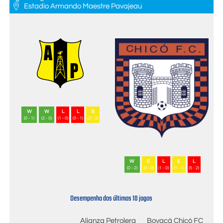
Estadio Armando Maestre Pavajeau
W
W
L
L
E
(0 - 1)
(2 - 0)
(1 - 0)
(0 - 1)
(3 - 3)
W
E
L
E
L
(0 - 2)
(0 - 0)
(1 - 0)
(1 - 1)
(5 - 2)
Desempenho dos últimos 10 jogos
Alianza Petrolera
Boyacá Chicó FC