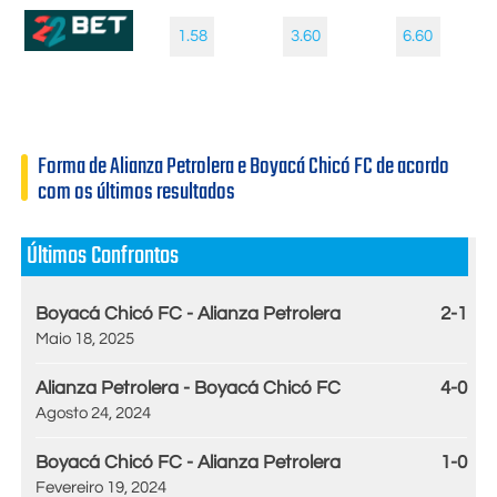
1.58
3.60
6.60
Forma de Alianza Petrolera e Boyacá Chicó FC de acordo
com os últimos resultados
Últimos Confrontos
Boyacá Chicó FC - Alianza Petrolera
2-1
Maio 18, 2025
Alianza Petrolera - Boyacá Chicó FC
4-0
Agosto 24, 2024
Boyacá Chicó FC - Alianza Petrolera
1-0
Fevereiro 19, 2024