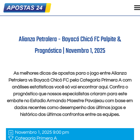
Alianza Petrolera - Boyacá Chicó FC Palpite &
Prognóstico |
Novembro 1, 2025
As melhores dicas de apostas para o jogo entre Alianza
Petrolera vs Boyacá Chicó FC pela Categoría Primera A com
análises estatísticas você só vai encontrar aqui. Confira o
prognóstico que nossos especialistas criaram para este
embate no Estadio Armando Maestre Pavajeau com base em
dados recentes como desempenho dos últimos jogos e
histórico dos últimos confrontos entre as equipes.
Novembro 1, 2025 9:00 pm
Categoría Primera A