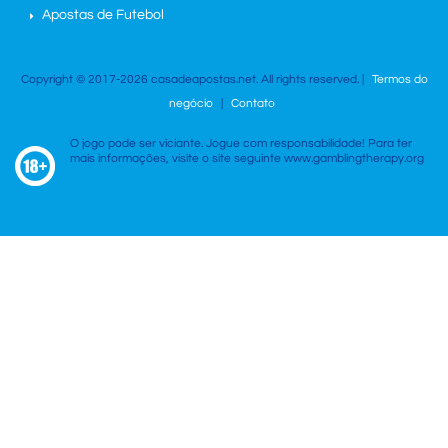
Apostas de Futebol
Copyright © 2017-2026 casadeapostas.net. All rights reserved. |
Termos do
negócio
|
Contato
O jogo pode ser viciante. Jogue com responsabilidade! Para ter
mais informações, visite o site seguinte www.gamblingtherapy.org