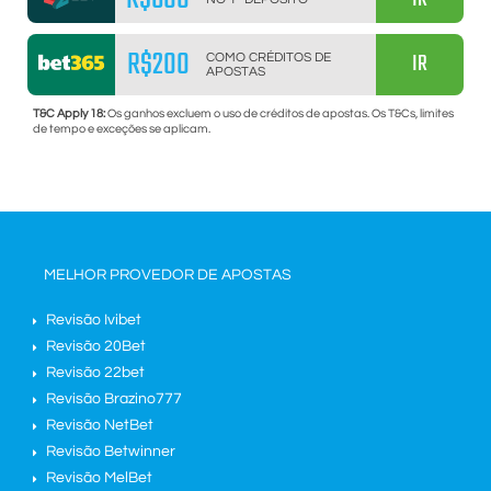
R$200
IR
COMO CRÉDITOS DE
APOSTAS
T&C Apply 18:
Os ganhos excluem o uso de créditos de apostas. Os T&Cs, limites
de tempo e exceções se aplicam.
MELHOR PROVEDOR DE APOSTAS
Revisão Ivibet
Revisão 20Bet
Revisão 22bet
Revisão Brazino777
Revisão NetBet
Revisão Betwinner
Revisão MelBet