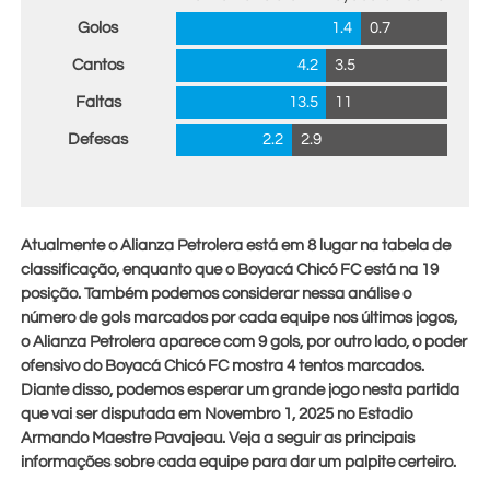
Golos
1.4
0.7
Cantos
4.2
3.5
Faltas
13.5
11
Defesas
2.2
2.9
Atualmente o Alianza Petrolera está em 8 lugar na tabela de
classificação, enquanto que o Boyacá Chicó FC está na 19
posição. Também podemos considerar nessa análise o
número de gols marcados por cada equipe nos últimos jogos,
o Alianza Petrolera aparece com 9 gols, por outro lado, o poder
ofensivo do Boyacá Chicó FC mostra 4 tentos marcados.
Diante disso, podemos esperar um grande jogo nesta partida
que vai ser disputada em
Novembro 1, 2025
no Estadio
Armando Maestre Pavajeau. Veja a seguir as principais
informações sobre cada equipe para dar um palpite certeiro.