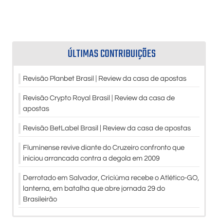
ÚLTIMAS CONTRIBUIÇÕES
Revisão Planbet Brasil | Review da casa de apostas
Revisão Crypto Royal Brasil | Review da casa de
apostas
Revisão BetLabel Brasil | Review da casa de apostas
Fluminense revive diante do Cruzeiro confronto que
iniciou arrancada contra a degola em 2009
Derrotado em Salvador, Criciúma recebe o Atlético-GO,
lanterna, em batalha que abre jornada 29 do
Brasileirão