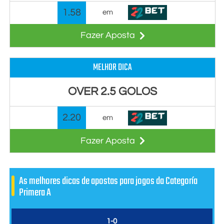
1.58
em
Fazer Aposta
MELHOR DICA
OVER 2.5 GOLOS
2.20
em
Fazer Aposta
As melhores dicas de apostas para jogos da Categoría
Primera A
1-0