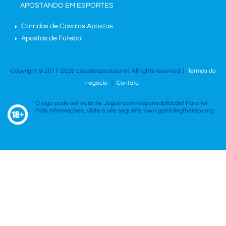
APOSTANDO EM ESPORTES
Corridas de Cavalos Apostas
Apostas de Futebol
Copyright © 2017-2026 casadeapostas.net. All rights reserved. |
Termos do
negócio
|
Contato
O jogo pode ser viciante. Jogue com responsabilidade! Para ter
mais informações, visite o site seguinte www.gamblingtherapy.org