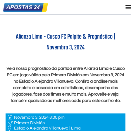
Alianza Lima - Cusco FC Palpite & Prognóstico |
Novembro 3, 2024
Veja nosso prognóstico da partida entre Alianza Lima e Cusco
FC em jogo válido pela Primera División em
Novembro 3, 2024
no Estadio Alejandro Villanueva. Confira a análise mais
completa e baseada em estatísticas, desempenho dos
jogadores, fase dos times e muito mais. Aproveite e veja
também quais são as melhores odds para este confronto.
Novembro 3, 2024 8:00 pm
Primera División
Estadio Alejandro Villanueva | Lima