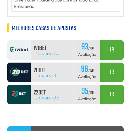
lanterna, em batalha que abre jornada 29 do
Brasileirão
MELHORES CASAS DE APOSTAS
93
IVIBET
IR
/100
LEIA A REVISÃO
Avaliação
96
20BET
IR
/100
LEIA A REVISÃO
Avaliação
95
22BET
IR
/100
LEIA A REVISÃO
Avaliação