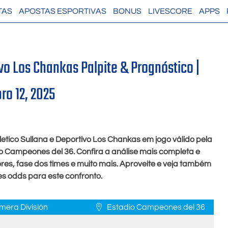
TAS
APOSTAS ESPORTIVAS
BONUS
LIVESCORE
APPS
ivo Los Chankas Palpite & Prognóstico |
ro 12, 2025
letico Sullana e Deportivo Los Chankas em jogo válido pela
o Campeones del 36. Confira a análise mais completa e
s, fase dos times e muito mais. Aproveite e veja também
s odds para este confronto.
imera División
Estadio Campeones del 36