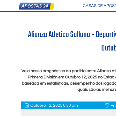
CASAS DE APOS
Alianza Atletico Sullana - Deport
Outub
Veja nosso prognóstico da partida entre Alianza At
Primera División em
Outubro 12, 2025
no Estadi
baseada em estatísticas, desempenho dos jogadore
quais são as melhore
Outubro 12, 2025 8:30 pm
Pr