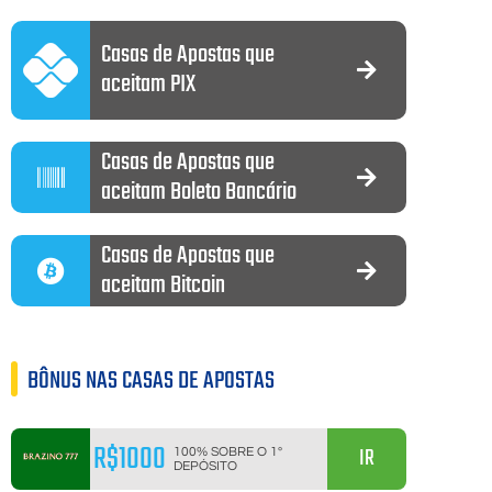
Casas de Apostas que
aceitam PIX
Casas de Apostas que
aceitam Boleto Bancário
Casas de Apostas que
aceitam Bitcoin
BÔNUS NAS CASAS DE APOSTAS
R$1000
IR
100% SOBRE O 1º
DEPÓSITO