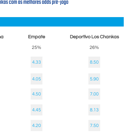
hankas com as melhores odds pré-jogo
na
Empate
Deportivo Los Chankas
25%
26%
4.33
8.50
4.05
5.90
4.50
7.00
4.45
8.13
4.20
7.50