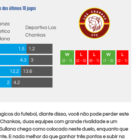
dos últimos 10 jogos
ianza
Deportivo Los
etico
Chankas
llana
1.5
1.2
W
L
L
W
L
4.3
3
(2 - 1)
(2 - 0)
(6 - 1)
(1 - 2)
(2 - 1)
12.2
13.6
2
4.2
cos do futebol, diante disso, você não pode perder este
os Chankas, duas equipes com grande rivalidade e um
co Sullana chega como colocado neste duelo, enquanto que
te. E nada melhor do que ganhar três pontos e subir na