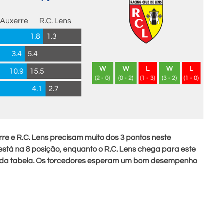
 Auxerre
R.C. Lens
1.8
1.3
3.4
5.4
W
W
L
W
L
10.9
15.5
(2 - 0)
(0 - 2)
(1 - 3)
(3 - 2)
(1 - 0)
4.1
2.7
re e R.C. Lens precisam muito dos 3 pontos neste
 está na 8 posição, enquanto o R.C. Lens chega para este
r da tabela. Os torcedores esperam um bom desempenho