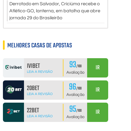
Derrotado em Salvador, Criciúma recebe o
Atlético-GO, lanterna, em batalha que abre
jornada 29 do Brasileirão
MELHORES CASAS DE APOSTAS
93
IVIBET
IR
/100
LEIA A REVISÃO
Avaliação
96
20BET
IR
/100
LEIA A REVISÃO
Avaliação
95
22BET
IR
/100
LEIA A REVISÃO
Avaliação