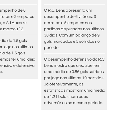
empenho de 6
O R.C. Lens apresenta um
errotas e 2 empates
desempenho de 6 vitórias, 3
s, o AJ Auxerre
derrotas e 5 empates nas
 e marcou 12.
partidas disputadas nos últimos
30 dias. Com um balanço de 9
ia de 1.5 gols
gols marcados e 5 sofridos no
 jogo nos últimos
período.
ia de 1.5 gols
demos ter uma ideia
O desempenho defensivo do R.C.
fensiva e defensiva
Lens mostra que a equipe tem
e.
uma média de 0.86 gols sofridos
por jogo nas últimas 10 partidas.
Já ofensivamente, as
estatísticas mostram uma média
de 1.21 bolas nas redes
adversárias no mesmo período.