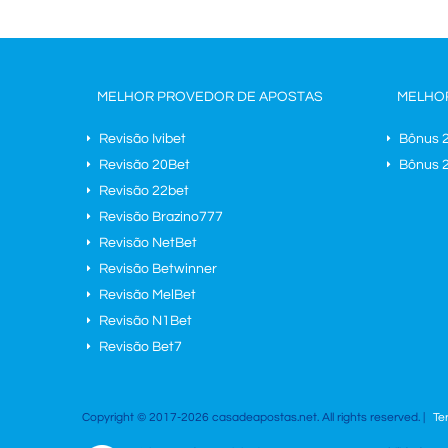
MELHOR PROVEDOR DE APOSTAS
MELHO
Revisão Ivibet
Bônus 
Revisão 20Bet
Bônus 
Revisão 22bet
Revisão Brazino777
Revisão NetBet
Revisão Betwinner
Revisão MelBet
Revisão N1Bet
Revisão Bet7
Copyright © 2017-2026 casadeapostas.net. All rights reserved. |
Te