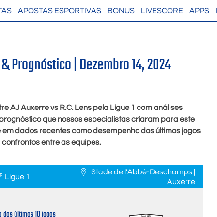
TAS
APOSTAS ESPORTIVAS
BONUS
LIVESCORE
APPS
e & Prognóstico |
Dezembro 14, 2024
re AJ Auxerre vs R.C. Lens pela Ligue 1 com análises
 o prognóstico que nossos especialistas criaram para este
 em dados recentes como desempenho dos últimos jogos
s confrontos entre as equipes.
Stade de l’Abbé-Deschamps |
Ligue 1
Auxerre
dos últimos 10 jogos