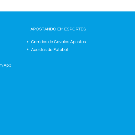
APOSTANDO EM ESPORTES
Corridas de Cavalos Apostas
Apostas de Futebol
om App