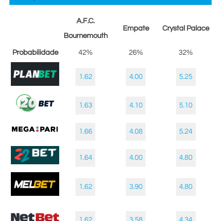
A.F.C.
Empate
Crystal Palace
Bournemouth
Probabilidade
42%
26%
32%
1.62
4.00
5.25
1.63
4.10
5.10
1.66
4.08
5.24
1.64
4.00
4.80
1.62
3.90
4.80
1.62
3.58
4.34