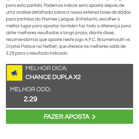
para esta partida. Podemos indicar esta aposta depois de
uma análise detalhada sobre a nossa extensa base de dados
para partidas da Premier League. Entretanto, escolher o
melhor lugar para apostar também faz toda a diferença para
obter melhores resultados a longo prazo, diante disse,
recomendamos que aposte neste jogo A.F.C. Bournemouth vs
Crystal Palace na
Netbet
, que oferece as melhores odds de
2.29
para o resultado indicado.
MELHOR DICA:
CHANCE DUPLA X2
MELHOR ODD:
2.29
FAZER APOSTA