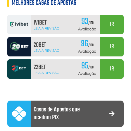
MELHORES CASAS DE APOSTAS
93
IVIBET
IR
/100
LEIA A REVISÃO
Avaliação
96
20BET
IR
/100
LEIA A REVISÃO
Avaliação
95
22BET
IR
/100
LEIA A REVISÃO
Avaliação
Casas de Apostas que
aceitam PIX