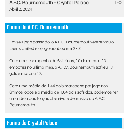
A.F.C. Bournemouth - Crystal Palace
1-0
Abril 2, 2024
Forma da A.F.C. Bournemouth
Em seu jogo passado, o A.F.C. Bournemouth enfrentou o
Leeds United e o jogo acabou em 2 - 2.
Com um desempenho de 6 vitórias, 10 derrotas e 13
empates no último mês, o A.F.C. Bournemouth sofreu 17
gols e marcou 17.
Com uma média de 1.44 gols marcados por jogo nos
últimos jogos e a média de 1.64 gols sofridos, podemos ter
uma ideia das forças ofensiva e defensiva do A.F.C.
Bournemouth.
Forma da Crystal Palace