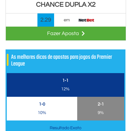
CHANCE DUPLA X2
2.29
em
Fazer Aposta
As melhores dicas de apostas para jogos da Premier
League
1-1
12%
1-0
2-1
10%
9%
Resultado Exato