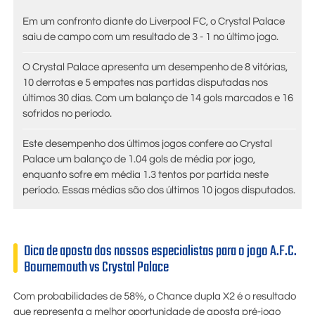
Em um confronto diante do Liverpool FC, o Crystal Palace
saiu de campo com um resultado de 3 - 1 no último jogo.
O Crystal Palace apresenta um desempenho de 8 vitórias,
10 derrotas e 5 empates nas partidas disputadas nos
últimos 30 dias. Com um balanço de 14 gols marcados e 16
sofridos no período.
Este desempenho dos últimos jogos confere ao Crystal
Palace um balanço de 1.04 gols de média por jogo,
enquanto sofre em média 1.3 tentos por partida neste
período. Essas médias são dos últimos 10 jogos disputados.
Dica de aposta dos nossos especialistas para o jogo A.F.C.
Bournemouth vs Crystal Palace
Com probabilidades de 58%, o Chance dupla X2 é o resultado
que representa a melhor oportunidade de aposta pré-jogo