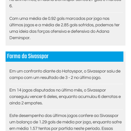
6.
Com uma média de 0.92 gols marcados por jogo nos
últimos jogos e a média de 2.85 gols sofridos, podemos ter
uma ideia das forças ofensiva e defensiva do Adana
Demirspor.
Forma da Sivasspor
Em um confronto diante do Hatayspor, o Sivasspor saiu de
campo com um resultado de 3 - 2 no último jogo.
Em 14 jogos disputados no último mês, o Sivasspor
conseguiu vencer 6 deles, enquanto acumulou 6 derrotas e
ainda 2 empates.
Este desempenho dos últimos jogos confere ao Sivasspor
um balanço de 1.29 gols de média por jogo, enquanto sofre
em média 1.57 tentos por partida neste período. Essas