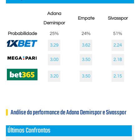
Adana
Empate
Sivasspor
Demirspor
Probabilidade
25%
24%
51%
3.29
3.62
2.24
3.00
3.50
2.18
3.20
3.50
2.15
Análise da performance de Adana Demirspor e Sivasspor
Últimos Confrontos