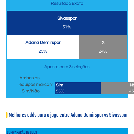
Resultado Exato
Sivasspor
51%
Adana Demirspor
X
25%
24%
Aposta com 3 seleções
Ambas as
equipas marcam
Sim
N
- Sim/Não
55%
4
Melhores odds para o jogo entre Adana Demirspor vs Sivasspor
COMPARAÇÃO DE ODDS