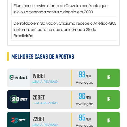
Fluminense revive diante do Cruzeiro confronto que
iniciou arrancada contra a degola em 2009
Derrotado em Salvador, Criciúma recebe o Atlético-GO,
lanterna, em batalha que abre jornada 29 do
Brasileirão
MELHORES CASAS DE APOSTAS
93
IVIBET
IR
/100
LEIA A REVISÃO
Avaliação
96
20BET
IR
/100
LEIA A REVISÃO
Avaliação
95
22BET
IR
/100
LEIA A REVISÃO
Avaliação