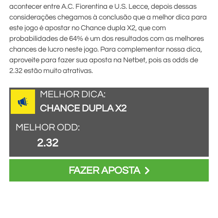
acontecer entre A.C. Fiorentina e U.S. Lecce, depois dessas
considerações chegamos à conclusão que a melhor dica para
este jogo é apostar no Chance dupla X2, que com
probabilidades de 64% é um dos resultados com as melhores
chances de lucro neste jogo. Para complementar nossa dica,
aproveite para fazer sua aposta na
Netbet
, pois as odds de
2.32
estão muito atrativas.
MELHOR DICA:
CHANCE DUPLA X2
MELHOR ODD:
2.32
FAZER APOSTA