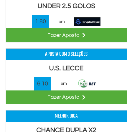
UNDER 2.5 GOLOS
1.80
em
Fazer Aposta
APOSTA COM 3 SELEÇÕES
U.S. LECCE
6.10
em
Fazer Aposta
MELHOR DICA
CHANCE DUPLA X2