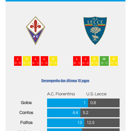
L
E
L
L
E
L
L
E
W
E
(3 - 0)
(2 - 2)
(2 - 1)
(1 - 2)
(0 - 0)
(0 - 1)
(3 - 2)
(0 - 0)
(0 - 1)
(2 - 2)
Desempenho dos últimos 10 jogos
A.C. Fiorentina
U.S. Lecce
Golos
1
0.8
Cantos
4.4
5.2
Faltas
13
12.5