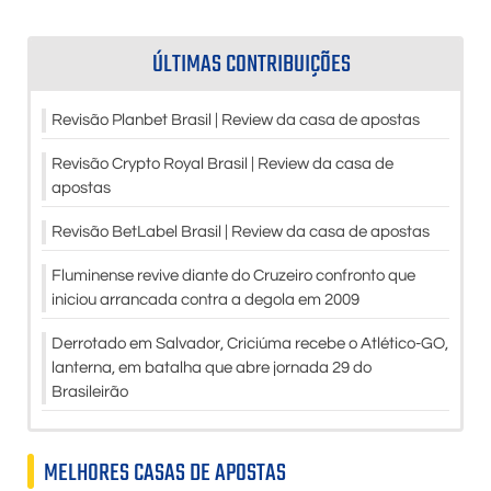
ÚLTIMAS CONTRIBUIÇÕES
Revisão Planbet Brasil | Review da casa de apostas
Revisão Crypto Royal Brasil | Review da casa de
apostas
Revisão BetLabel Brasil | Review da casa de apostas
Fluminense revive diante do Cruzeiro confronto que
iniciou arrancada contra a degola em 2009
Derrotado em Salvador, Criciúma recebe o Atlético-GO,
lanterna, em batalha que abre jornada 29 do
Brasileirão
MELHORES CASAS DE APOSTAS