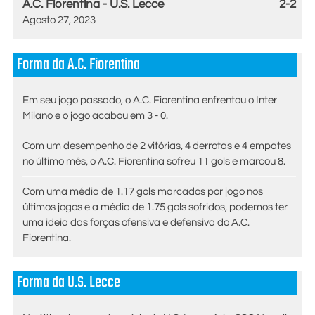
A.C. Fiorentina - U.S. Lecce
2-2
Agosto 27, 2023
Forma da A.C. Fiorentina
Em seu jogo passado, o A.C. Fiorentina enfrentou o Inter
Milano e o jogo acabou em 3 - 0.
Com um desempenho de 2 vitórias, 4 derrotas e 4 empates
no último mês, o A.C. Fiorentina sofreu 11 gols e marcou 8.
Com uma média de 1.17 gols marcados por jogo nos
últimos jogos e a média de 1.75 gols sofridos, podemos ter
uma ideia das forças ofensiva e defensiva do A.C.
Fiorentina.
Forma da U.S. Lecce