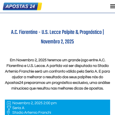
A.C. Fiorentina - U.S. Lecce Palpite & Prognóstico |
Novembro 2, 2025
Em
Novembro 2, 2025
teremos um grande jogo entre A.C.
Fiorentina e U.S. Lecce. A partida vai ser disputada no Stadio
Artemio Franchie será um confronto válido pela Seria A. E para
ajudar a melhorar o resultado dos seus palpites nós do
Apostas24 preparamos um prognóstico exclusivo, uma análise
minuciosa que resultou nas melhores dicas de apostas.
Novembro 2, 2025 2:00 pm
Seria A
Stadio Artemio Franchi