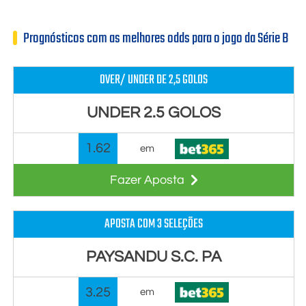
Prognósticos com as melhores odds para o jogo da Série B
OVER/ UNDER DE 2,5 GOLOS
UNDER 2.5 GOLOS
1.62
em
Fazer Aposta
APOSTA COM 3 SELEÇÕES
PAYSANDU S.C. PA
3.25
em