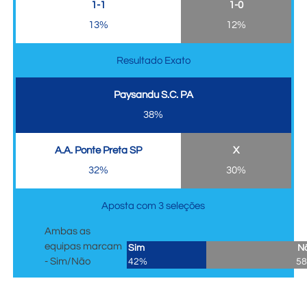
1-1
1-0
13%
12%
Resultado Exato
Paysandu S.C. PA
38%
A.A. Ponte Preta SP
X
32%
30%
Aposta com 3 seleções
Ambas as
equipas marcam
Sim
N
- Sim/Não
42%
5