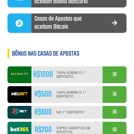
aceitam Boleto Bancário
Casas de Apostas que
aceitam Bitcoin
BÔNUS NAS CASAS DE APOSTAS
R$1000
IR
100% SOBRE O 1º
DEPÓSITO
R$500
IR
100% SOBRE O 1º
DEPÓSITO
R$600
IR
NO 1º DEPÓSITO
R$200
IR
COMO CRÉDITOS DE
APOSTAS