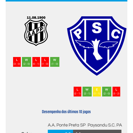
L
W
L
L
W
(3 - 0)
(2 - 0)
(0 - 1)
(1 - 0)
(1 - 0)
L
W
E
W
L
(2 - 1)
(2 - 1)
(1 - 1)
(2 - 0)
(3 - 2)
Desempenho dos últimos 10 jogos
A.A. Ponte Preta SP
Paysandu S.C. PA