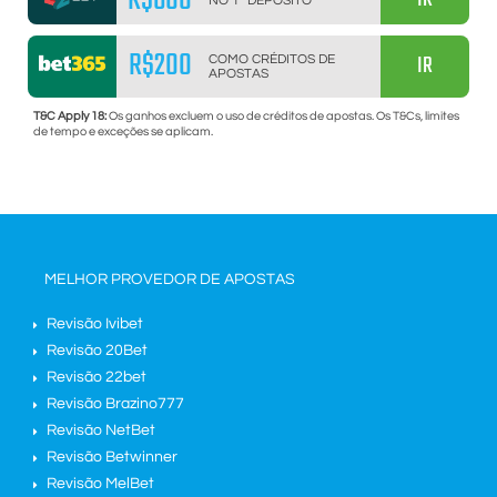
R$600
NO 1º DEPÓSITO
R$200
IR
COMO CRÉDITOS DE
APOSTAS
T&C Apply 18:
Os ganhos excluem o uso de créditos de apostas. Os T&Cs, limites
de tempo e exceções se aplicam.
MELHOR PROVEDOR DE APOSTAS
Revisão Ivibet
Revisão 20Bet
Revisão 22bet
Revisão Brazino777
Revisão NetBet
Revisão Betwinner
Revisão MelBet