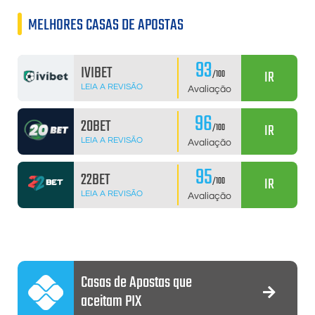
MELHORES CASAS DE APOSTAS
93
IVIBET
IR
/100
LEIA A REVISÃO
Avaliação
96
20BET
IR
/100
LEIA A REVISÃO
Avaliação
95
22BET
IR
/100
LEIA A REVISÃO
Avaliação
Casas de Apostas que
aceitam PIX