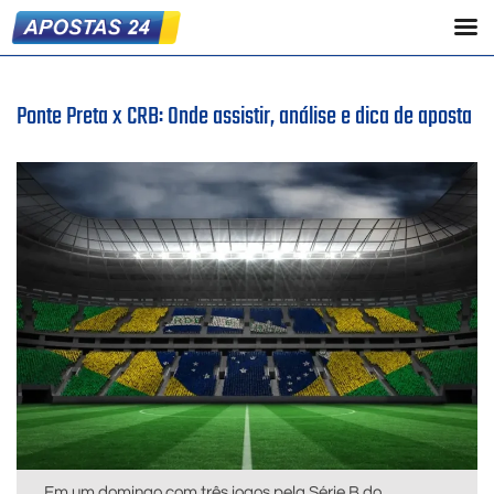
Ponte Preta x CRB: Onde assistir, análise e dica de aposta
Em um domingo com três jogos pela Série B do