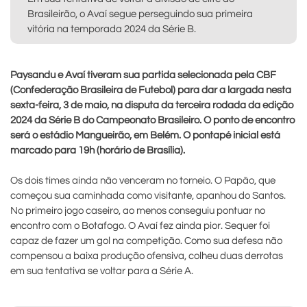
Brasileirão, o Avaí segue perseguindo sua primeira
vitória na temporada 2024 da Série B.
Paysandu e Avaí tiveram sua partida selecionada pela CBF
(Confederação Brasileira de Futebol) para dar a largada nesta
sexta-feira, 3 de maio, na disputa da terceira rodada da edição
2024 da Série B do Campeonato Brasileiro. O ponto de encontro
será o estádio Mangueirão, em Belém. O pontapé inicial está
marcado para 19h (horário de Brasília).
Os dois times ainda não venceram no torneio. O Papão, que
começou sua caminhada como visitante, apanhou do Santos.
No primeiro jogo caseiro, ao menos conseguiu pontuar no
encontro com o Botafogo. O Avaí fez ainda pior. Sequer foi
capaz de fazer um gol na competição. Como sua defesa não
compensou a baixa produção ofensiva, colheu duas derrotas
em sua tentativa se voltar para a Série A.