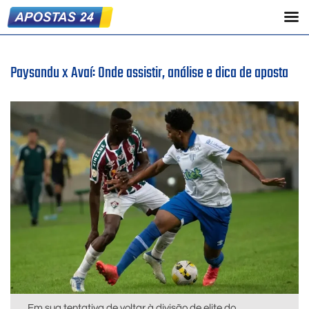
Paysandu x Avaí: Onde assistir, análise e dica de aposta
Em sua tentativa de voltar à divisão de elite do