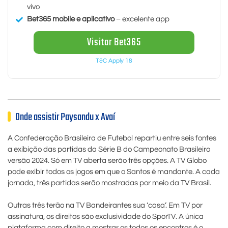
vivo
Bet365 mobile e aplicativo
– excelente app
Visitar Bet365
T&C Apply 18
Onde assistir Paysandu x Avaí
A Confederação Brasileira de Futebol repartiu entre seis fontes
a exibição das partidas da Série B do Campeonato Brasileiro
versão 2024. Só em TV aberta serão três opções. A TV Globo
pode exibir todos os jogos em que o Santos é mandante. A cada
jornada, três partidas serão mostradas por meio da TV Brasil.
Outras três terão na TV Bandeirantes sua ‘casa’. Em TV por
assinatura, os direitos são exclusividade do SporTV. A única
plataforma com direito a mostrar os todos os encontros é o