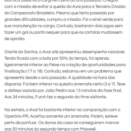
Barroca assumiu o cargo em julho do ano passado. Chegou
com a missão de evitar a queda do Avaí para a Terceira Divisão
do Campeonato Brasileiro. Mesmo que tento passado por
grandes dificuldades, cumpriu a missão. Foi o sinal verde para
sua manutenção no cargo. Contudo, bastaram dois jogos sem
fazer um gol ou ponto sequer para que os cartolas mudassem
de opinião.
Diante do Santos, o Avaí até apresentou desempenho razoável.
Tendo ficado com a bola por 50% do tempo, foi apenas
ligeiramente inferior ao Peixe na criação de oportunidades para
finalização (17 a 18). Contudo, esbarrou em um problema que
apresenta desde o ano passado. A qualidade na hora dos
disparos. Foi bem inferior no quesito arremate certo (3 a 7). Teve
a defesa vazada por João Pedro aos 13 minutos da fase final.
Aos 34 minutos, Furch fez o segundo do time visitante.
Na estreia, o Avaí foi bastante inferior na comparação com o
Operário-PR. Acertou somente um arremate. Porém, esteve
perto de pontuar. Os donos da casa só conseguiram marcar
aos 50 minutos do segundo tempo com Maxwell.