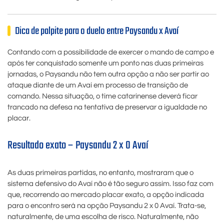
Dica de palpite para o duelo entre Paysandu x Avaí
Contando com a possibilidade de exercer o mando de campo e
após ter conquistado somente um ponto nas duas primeiras
jornadas, o Paysandu não tem outra opção a não ser partir ao
ataque diante de um Avaí em processo de transição de
comando. Nessa situação, o time catarinense deverá ficar
trancado na defesa na tentativa de preservar a igualdade no
placar.
Resultado exato – Paysandu 2 x 0 Avaí
As duas primeiras partidas, no entanto, mostraram que o
sistema defensivo do Avaí não é tão seguro assim. Isso faz com
que, recorrendo ao mercado placar exato, a opção indicada
para o encontro será na opção Paysandu 2 x 0 Avaí. Trata-se,
naturalmente, de uma escolha de risco. Naturalmente, não