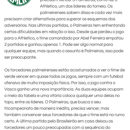
Athletico, um dos líderes do torneio. Os
palmeirenses sabem disso e cada vez mais
precisam criar alternativas para superar os esquemas dos
adversários. Nas últimas partidas, o Palmeiras tem enfrentando
certas dificuldades em relação a isso. Desde que perdeu o jogo
para o Athletico, o time comandado por Abel Ferreira empatou
2 partidas e ganhou apenas 1. Pode ser algo normal para
qualquer equipe, mas quando o assunto é Palmeiras, isso pode
ser preocupante.
Os torcedores palmeirenses estão acostumados a ver o time de
verde vencer em quase todos os jogos, sempre com um futebol
ofensivo de muita imposição física. Por isso, o jogo contra o
Vasco ganha uma nova importância. As duas equipes ocupam
o meio da tabela e uma vitória coloca qualquer uma delas no
topo, entre os líderes. O Palmeiras, que busca o seu
tricampeonato de maneira inédita, precisa vencer, mas
também convencer seus torcedores de que o time está no rumo
certo. A última partida pelo Brasileirão em casa deixou os
torcedores um pouco preocupados com a sequência do