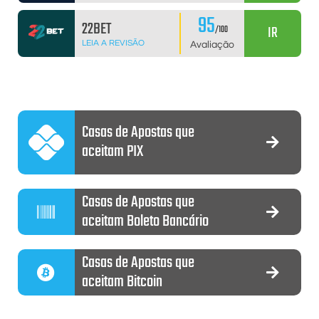
95
22BET
IR
/100
LEIA A REVISÃO
Avaliação
Casas de Apostas que
aceitam PIX
Casas de Apostas que
aceitam Boleto Bancário
Casas de Apostas que
aceitam Bitcoin