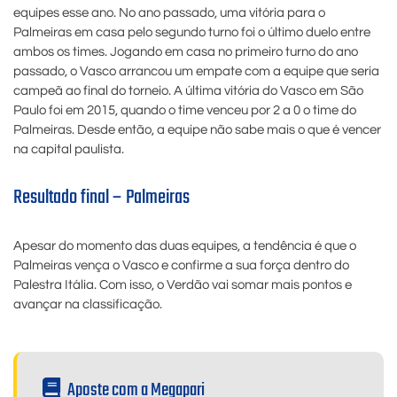
equipes esse ano. No ano passado, uma vitória para o
Palmeiras em casa pelo segundo turno foi o último duelo entre
ambos os times. Jogando em casa no primeiro turno do ano
passado, o Vasco arrancou um empate com a equipe que seria
campeã ao final do torneio. A última vitória do Vasco em São
Paulo foi em 2015, quando o time venceu por 2 a 0 o time do
Palmeiras. Desde então, a equipe não sabe mais o que é vencer
na capital paulista.
Resultado final – Palmeiras
Apesar do momento das duas equipes, a tendência é que o
Palmeiras vença o Vasco e confirme a sua força dentro do
Palestra Itália. Com isso, o Verdão vai somar mais pontos e
avançar na classificação.
Aposte com a Megapari