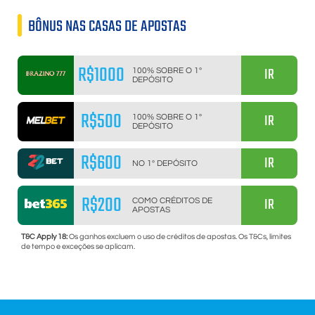
BÔNUS NAS CASAS DE APOSTAS
R$1000
IR
100% SOBRE O 1º
DEPÓSITO
R$500
IR
100% SOBRE O 1º
DEPÓSITO
R$600
IR
NO 1º DEPÓSITO
R$200
IR
COMO CRÉDITOS DE
APOSTAS
T&C Apply 18:
Os ganhos excluem o uso de créditos de apostas. Os T&Cs, limites
de tempo e exceções se aplicam.