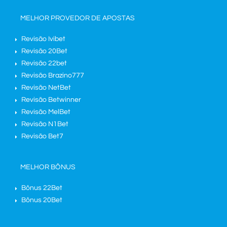
MELHOR PROVEDOR DE APOSTAS
Revisão Ivibet
Revisão 20Bet
Revisão 22bet
Revisão Brazino777
Revisão NetBet
Revisão Betwinner
Revisão MelBet
Revisão N1Bet
Revisão Bet7
MELHOR BÔNUS
Bônus 22Bet
Bônus 20Bet