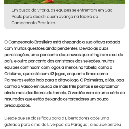
Em busca da vitória, as equipes se enfrentam em São
Paulo para decidir quem avança na tabela do
Campeonato Brasileiro.
O Campeonato Brasileiro está chegando a sua oitava rodada
com muitas questões ainda pendentes. Devido as duas
paralisações, uma por conta das chuvas que atingiram o sul do
país, e outra por conta dos amistosos das seleções, muitas
equipes continuam com jogos a menos na tabela, como o
Criciúma, que está com 43 jogos, enquanto times como
Palmeiras estão indo para o oitavo jogo. O Palmeiras, aliás, joga
contra o Vasco em busca de mais três pontos e se aproximar
ainda mais dos líderes do torneio. O verdão vem de uma série de
resultados que estão deixando os torcedores um pouco
preocupados.
Desde que se classificou para a Libertadores após uma
goleada para cima do Liverpool do Paraguai, a equipe perdeu