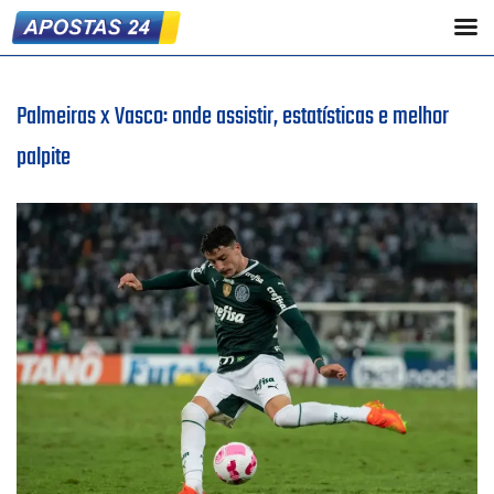
Palmeiras x Vasco: onde assistir, estatísticas e melhor
palpite