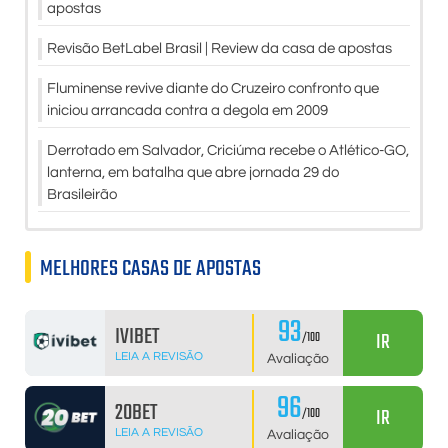
apostas
Revisão BetLabel Brasil | Review da casa de apostas
Fluminense revive diante do Cruzeiro confronto que
iniciou arrancada contra a degola em 2009
Derrotado em Salvador, Criciúma recebe o Atlético-GO,
lanterna, em batalha que abre jornada 29 do
Brasileirão
MELHORES CASAS DE APOSTAS
93
IVIBET
IR
/100
LEIA A REVISÃO
Avaliação
96
20BET
IR
/100
LEIA A REVISÃO
Avaliação