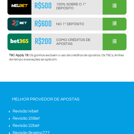
R$500
IR
100% SOBRE O 1º
DEPÓSITO
R$600
IR
NO 1º DEPÓSITO
R$200
IR
COMO CRÉDITOS DE
APOSTAS
T&C Apply 18:
Os ganhos excluem o uso de créditos de apostas. Os T&Cs, limites
de tempo e exceções se aplicam.
MELHOR PROVEDOR DE APOSTAS
Revisão Ivibet
Revisão 20Bet
Revisão 22bet
Revisão Brazino777