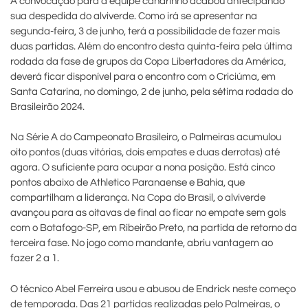
A convocação para a equipe canarinho acabou antecipando
sua despedida do alviverde. Como irá se apresentar na
segunda-feira, 3 de junho, terá a possibilidade de fazer mais
duas partidas. Além do encontro desta quinta-feira pela última
rodada da fase de grupos da Copa Libertadores da América,
deverá ficar disponível para o encontro com o Criciúma, em
Santa Catarina, no domingo, 2 de junho, pela sétima rodada do
Brasileirão 2024.
Na Série A do Campeonato Brasileiro, o Palmeiras acumulou
oito pontos (duas vitórias, dois empates e duas derrotas) até
agora. O suficiente para ocupar a nona posição. Está cinco
pontos abaixo de Athletico Paranaense e Bahia, que
compartilham a liderança. Na Copa do Brasil, o alviverde
avançou para as oitavas de final ao ficar no empate sem gols
com o Botafogo-SP, em Ribeirão Preto, na partida de retorno da
terceira fase. No jogo como mandante, abriu vantagem ao
fazer 2 a 1.
O técnico Abel Ferreira usou e abusou de Endrick neste começo
de temporada. Das 21 partidas realizadas pelo Palmeiras, o