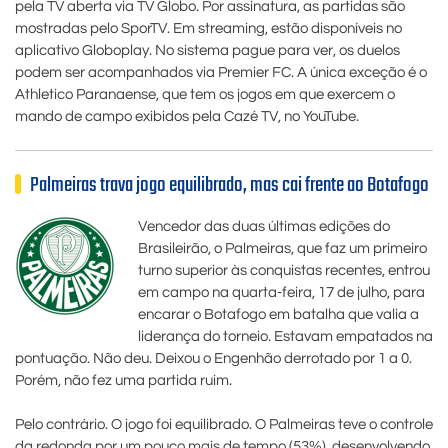
pela TV aberta via TV Globo. Por assinatura, as partidas são
mostradas pelo SporTV. Em streaming, estão disponíveis no
aplicativo Globoplay. No sistema pague para ver, os duelos
podem ser acompanhados via Premier FC. A única exceção é o
Athletico Paranaense, que tem os jogos em que exercem o
mando de campo exibidos pela Cazé TV, no YouTube.
Palmeiras trava jogo equilibrado, mas cai frente ao Botafogo
Vencedor das duas últimas edições do
Brasileirão, o Palmeiras, que faz um primeiro
turno superior às conquistas recentes, entrou
em campo na quarta-feira, 17 de julho, para
encarar o Botafogo em batalha que valia a
liderança do torneio. Estavam empatados na
pontuação. Não deu. Deixou o Engenhão derrotado por 1 a 0.
Porém, não fez uma partida ruim.
Pelo contrário. O jogo foi equilibrado. O Palmeiras teve o controle
da redonda por um pouco mais de tempo (53%), desenvolvendo