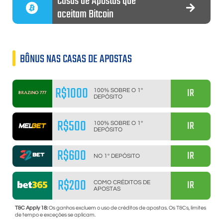
Casas de Apostas que
aceitam Bitcoin
BÔNUS NAS CASAS DE APOSTAS
R$1000
IR
100% SOBRE O 1º
DEPÓSITO
R$500
IR
100% SOBRE O 1º
DEPÓSITO
R$600
IR
NO 1º DEPÓSITO
R$200
IR
COMO CRÉDITOS DE
APOSTAS
T&C Apply 18:
Os ganhos excluem o uso de créditos de apostas. Os T&Cs, limites
de tempo e exceções se aplicam.