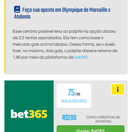
Faça sua aposta em Olympique de Marseille x
Atalanta
Esse cenário possível leva ao palpite na opção abaixo
de 2,5 tentos assinalados. Ela tem como base o
mercado gols acima/abaixo. Dessa forma, se o duelo
tiver, no máximo, dois gols, o palpite oferece retorno de
1,90 por meio da plataforma de
bet365
.
75
/100
LEIA A REVISÃO
R$200
COMO CRÉDITOS DE
APOSTAS
Visitar Bet365