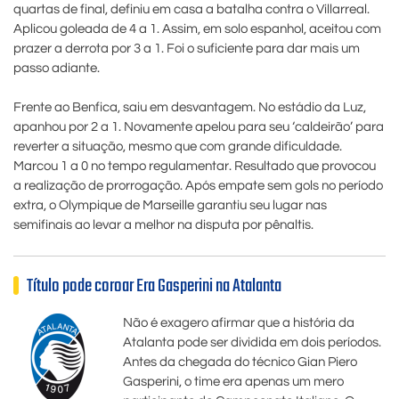
quartas de final, definiu em casa a batalha contra o Villarreal.
Aplicou goleada de 4 a 1. Assim, em solo espanhol, aceitou com
prazer a derrota por 3 a 1. Foi o suficiente para dar mais um
passo adiante.
Frente ao Benfica, saiu em desvantagem. No estádio da Luz,
apanhou por 2 a 1. Novamente apelou para seu ‘caldeirão’ para
reverter a situação, mesmo que com grande dificuldade.
Marcou 1 a 0 no tempo regulamentar. Resultado que provocou
a realização de prorrogação. Após empate sem gols no período
extra, o Olympique de Marseille garantiu seu lugar nas
semifinais ao levar a melhor na disputa por pênaltis.
Título pode coroar Era Gasperini na Atalanta
Não é exagero afirmar que a história da
Atalanta pode ser dividida em dois períodos.
Antes da chegada do técnico Gian Piero
Gasperini, o time era apenas um mero