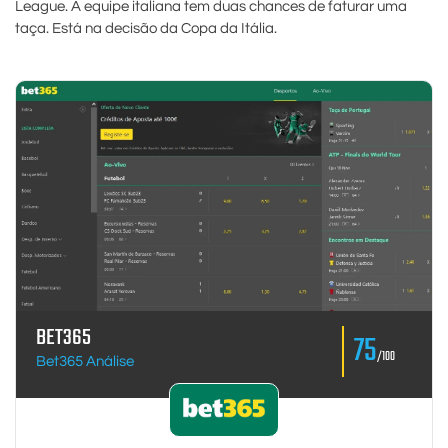
League. A equipe italiana tem duas chances de faturar uma
taça. Está na decisão da Copa da Itália.
BET365
75
/100
Bet365 Análise