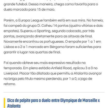
grande futebol. Dessa maneira, chega como favorita para o
duelo marcado para 15 de maio.
Porém, a Europa League também está em sua mira. No torneio,
foi campeã do grupo D. Colheu 14 pontos (quatro vitórias e dois
empates). Superou o Sporting, segundo colocado, por três
pontos, avançando diretamente para as oitavas de final.
Novamente encontrou os portugueses. O empate por 1 a 1 em
Lisboa e o 2 a 1 marcado em Bérgamo foram suficientes para
garantir o lugar nas quartas de final.
Foi quando obteve seu mais expressivo resultado na
temporada. Em pleno estádio Anfield Road, aplicou 3 a 0 no
Liverpool. Placar tão dilatado que permitiu a Atalanta avançar
na briga pelo título mesmo perdendo, por 1 a 0, o jogo de
retorno.
Dica de palpite para o duelo entre Olympique de Marseille x
Atalanta