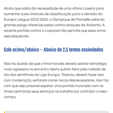
Ainda que saiba da necessidade de uma vitória caseira para
aumentar suas chances de classificação para a decisão da
Europa League 2023/2024, o Olympique de Marseille sabe do
grande perigo oferecido pelos contra-ataques da Atalanta. A
recente partida contra o Liverpool não permite que essa arma
seja esquecida.
Gols acima/abaixo – Abaixo de 2,5 tentos assinalados
Não há dúvida de que o time francês deverá adotar estratégia
mais agressiva no encontro desta quinta-feira pela rodada de
ida das semifinais da Liga Europa. Todavia, deverá fazer isso
com moderação, evitando correr riscos desnecessários. Isso faz
com que seja possível esperar uma partida truncada com os
times centrando seus esforços na batalha por controlar o meio-
campo.