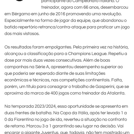
participante do Campeonato Italiano. O
treinador, agora com 66 anos, desembarcou
em Bérgamo em junho de 2016 promovendo uma revolução.
Especialmente na forma de jogar da equipe, que abandonou o
batido repertório retranca/contra-ataque para praticar um jogo
dos mais vistosos.
Os resultados foram empolgantes. Pela primeira vez na história,
alcançou a classificação para a Champions League. Repetiu a
dose por mais duas vezes consecutivas. Além de boas
campanhas na Série A, apresentou desempenho superior ao
que poderia ser esperado diante de suas limitações
econômicas e técnicas, nas competições continentais. Falta,
porém, um título para consagrar o trabalho de Gasperini, que se
aproxima da marca de 400 jogos como treinador da Atalanta.
Na temporada 2023/2024, essa oportunidade se apresenta em
duas frentes de batalha. Na Copa da Itália, após ter levado 1 a
0 da Fiorentina no jogo de ida, reverteu a situação no confronto
de retorno. Marcou 3 a 1 garantindo seu lugar na decisão. Vai
encarar a gigante Juventus, que, todavia, não tem mostrado um