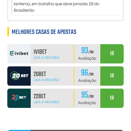
lanterna, em batalha que abre jornada 29 do
Brasileirão
MELHORES CASAS DE APOSTAS
93
IVIBET
IR
/100
LEIA A REVISÃO
Avaliação
96
20BET
IR
/100
LEIA A REVISÃO
Avaliação
95
22BET
IR
/100
LEIA A REVISÃO
Avaliação