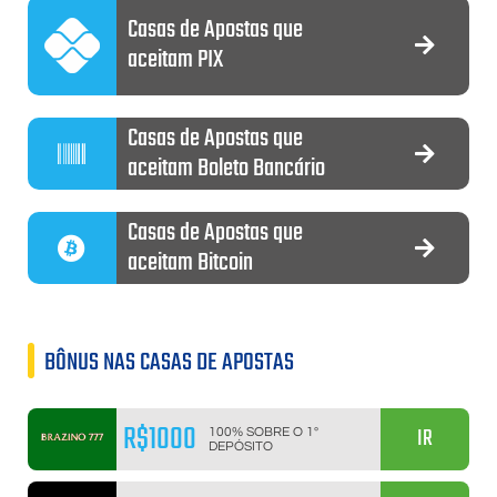
Casas de Apostas que
aceitam PIX
Casas de Apostas que
aceitam Boleto Bancário
Casas de Apostas que
aceitam Bitcoin
BÔNUS NAS CASAS DE APOSTAS
R$1000
IR
100% SOBRE O 1º
DEPÓSITO